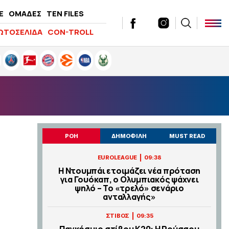
E
ΟΜΑΔΕΣ
TEN FILES
ΩΤΟΣΕΛΙΔΑ
CON-TROLL
ΡΟΗ
ΔΗΜΟΦΙΛΗ
MUST READ
|
EUROLEAGUE
09:38
Η Ντουμπάι ετοιμάζει νέα πρόταση
για Γουόκαπ, ο Ολυμπιακός ψάχνει
ψηλό – Το «τρελό» σενάριο
ανταλλαγής»
|
ΣΤΙΒΟΣ
09:35
Παγκόσμιο στίβου Κ20: Η Ρούσσου