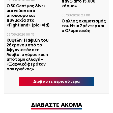
09/08/2026 00:40
πάνω από 15.000
Ο 50 Cent μας δίνει
κόσμο»
μια γεύση από
υπόκοσμο και
08/08/2026 23:00
πυγμαχία στο
Ο άλλος σχηματισμός
«Fightland» (pic+vid)
του Ντικ Σρέντερ και
ο Ολυμπιακός
09/08/2026 00:15
Κυψέλη: Η άφιξη του
26χρονου από το
Αφγανιστάν στη
Λέσβο, ο γάμος και η
απότομη αλλαγή –
«Ξαφνικά φερόταν
σαν εργένης»
Διαβάστε περισσότερα
ΔΙΑΒΑΣΤΕ ΑΚΟΜΑ