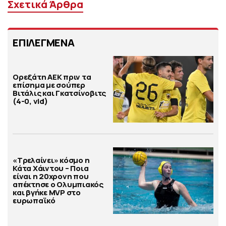
Σχετικά Άρθρα
ΕΠΙΛΕΓΜΕΝΑ
Ορεξάτη ΑΕΚ πριν τα
επίσημα με σούπερ
Βιτάλις και Γκατσίνοβιτς
(4-0, vid)
«Τρελαίνει» κόσμο η
Κάτα Χάιντου – Ποια
είναι η 20χρονη που
απέκτησε ο Ολυμπιακός
και βγήκε MVP στο
ευρωπαϊκό