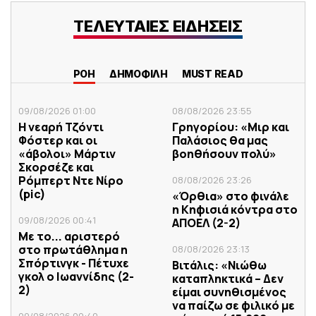
ΤΕΛΕΥΤΑΙΕΣ ΕΙΔΗΣΕΙΣ
ΡΟΗ
ΔΗΜΟΦΙΛΗ
MUST READ
09/08/2026 01:00
08/08/2026 23:55
Η νεαρή Τζόντι
Γρηγορίου: «Μιρ και
Φόστερ και οι
Παλάσιος θα μας
«άβολοι» Μάρτιν
βοηθήσουν πολύ»
Σκορσέζε και
Ρόμπερτ Ντε Νίρο
08/08/2026 23:26
(pic)
«Όρθια» στο φινάλε
η Κηφισιά κόντρα στο
09/08/2026 00:41
ΑΠΟΕΛ (2-2)
Με το... αριστερό
στο πρωτάθλημα η
08/08/2026 23:13
Σπόρτινγκ - Πέτυχε
Βιτάλις: «Νιώθω
γκολ ο Ιωαννίδης (2-
καταπληκτικά – Δεν
2)
είμαι συνηθισμένος
να παίζω σε φιλικό με