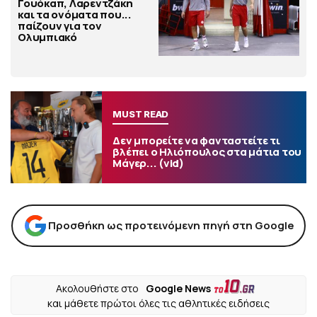
Γουόκαπ, Λαρεντζάκη
και τα ονόματα που...
παίζουν για τον
Ολυμπιακό
MUST READ
Δεν μπορείτε να φανταστείτε τι
βλέπει ο Ηλιόπουλος στα μάτια του
Μάγερ... (vid)
Προσθήκη ως προτεινόμενη πηγή στη Google
Ακολουθήστε στο
Google News
και μάθετε πρώτοι όλες τις αθλητικές ειδήσεις