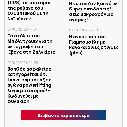
(10/8) τα εισιτήρια
Η νέα σεζόν ξεκινά με
της ρεβάνς του
Super αποδόσεις*
Ολυμπιακού με τη
στις μακροχρόνιες
Ναϊμέγκεν
αγορές!
07/08/2026 14:51
07/08/2026 14:00
Το σχόλιο του
Η ανάρτηση του
Μπόλντγουιν για τη
Γιαμπουσέλε με
μεταγραφή του
καλοκαιρινές στιγμές
Έβανς στη Ζαλγκίρις
(pics)
07/08/2026 14:39
Βοηθός ασφαλείας
κατηγορείται ότι
έκανε σαμποτάζ σε
αγώνα powerlifting
λόγω ρατσισμού! –
Κινδυνεύει με
φυλάκιση
Διαβάστε περισσότερα