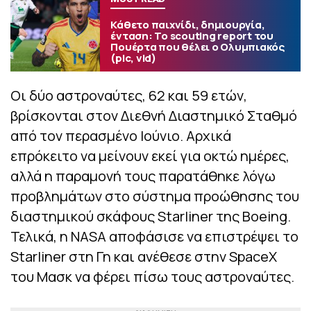
Κάθετο παιχνίδι, δημιουργία,
ένταση: Το scouting report του
Πουέρτα που θέλει ο Ολυμπιακός
(pic, vid)
Οι δύο αστροναύτες, 62 και 59 ετών,
βρίσκονται στον Διεθνή Διαστημικό Σταθμό
από τον περασμένο Ιούνιο. Αρχικά
επρόκειτο να μείνουν εκεί για οκτώ ημέρες,
αλλά η παραμονή τους παρατάθηκε λόγω
προβλημάτων στο σύστημα προώθησης του
διαστημικού σκάφους Starliner της Boeing.
Τελικά, η NASA αποφάσισε να επιστρέψει το
Starliner στη Γη και ανέθεσε στην SpaceX
του Μασκ να φέρει πίσω τους αστροναύτες.