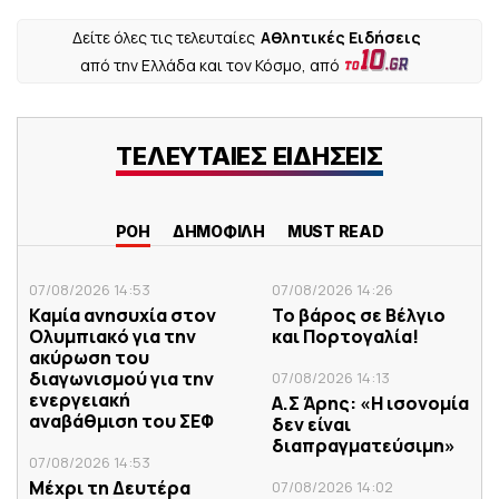
Δείτε όλες τις τελευταίες
Αθλητικές Ειδήσεις
από την Ελλάδα και τον Κόσμο, από
ΤΕΛΕΥΤΑΙΕΣ ΕΙΔΗΣΕΙΣ
ΡΟΗ
ΔΗΜΟΦΙΛΗ
MUST READ
07/08/2026 14:53
07/08/2026 14:26
Καμία ανησυχία στον
Το βάρος σε Βέλγιο
Ολυμπιακό για την
και Πορτογαλία!
ακύρωση του
διαγωνισμού για την
07/08/2026 14:13
ενεργειακή
Α.Σ Άρης: «Η ισονομία
αναβάθμιση του ΣΕΦ
δεν είναι
διαπραγματεύσιμη»
07/08/2026 14:53
Μέχρι τη Δευτέρα
07/08/2026 14:02