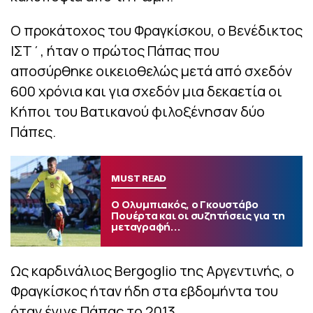
Ο προκάτοχος του Φραγκίσκου, ο Βενέδικτος
ΙΣΤ΄, ήταν ο πρώτος Πάπας που
αποσύρθηκε οικειοθελώς μετά από σχεδόν
600 χρόνια και για σχεδόν μια δεκαετία οι
Κήποι του Βατικανού φιλοξένησαν δύο
Πάπες.
MUST READ
Ο Ολυμπιακός, ο Γκουστάβο
Πουέρτα και οι συζητήσεις για τη
μεταγραφή...
Ως καρδινάλιος Bergoglio της Αργεντινής, ο
Φραγκίσκος ήταν ήδη στα εβδομήντα του
όταν έγινε Πάπας το 2013.