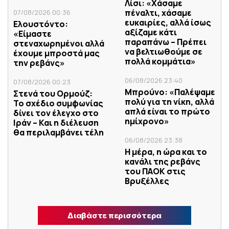
Λίσι: «Χάσαμε
πέναλτι, χάσαμε
07/08/2026 00:36
ευκαιρίες, αλλά ίσως
Ελουστόντο:
αξίζαμε κάτι
«Είμαστε
παραπάνω – Πρέπει
στεναχωρημένοι αλλά
να βελτιωθούμε σε
έχουμε μπροστά μας
πολλά κομμάτια»
την ρεβάνς»
06/08/2026 23:40
07/08/2026 00:23
Μπρούνο: «Παλέψαμε
Στενά του Ορμούζ:
πολύ για τη νίκη, αλλά
Το σχέδιο συμφωνίας
απλά είναι το πρώτο
δίνει τον έλεγχο στο
ημίχρονο»
Ιράν – Και η διέλευση
θα περιλαμβάνει τέλη
06/08/2026 23:38
Η μέρα, η ώρα και το
κανάλι της ρεβάνς
του ΠΑΟΚ στις
Βρυξέλλες
Διαβάστε περισσότερα