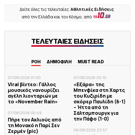
Δείτε όλες τις τελευταίες
Αθλητικές Ειδήσεις
από την Ελλάδα και τον Κόσμο, από
ΤΕΛΕΥΤΑΙΕΣ ΕΙΔΗΣΕΙΣ
ΡΟΗ
ΔΗΜΟΦΙΛΗ
MUST READ
07/08/2026 01:00
07/08/2026 00:10
Viral βίντεο: Γάλλος
«Εξάρα» της
μουσικός νανουρίζει
Μπενφίκα στη Χαρτς
αγέλη λιονταριών με
του Κυζιρίδη με
το «November Rain»
σκόρερ Παυλίδη (6-1)
– Ήττα από τη
Σάλτσμπουργκ για
07/08/2026 00:49
την Πάφο (1-0)
Πήρε τον Ακλιούς από
τη Μονακό η Παρί Σεν
06/08/2026 23:57
Ζερμέν (pic)