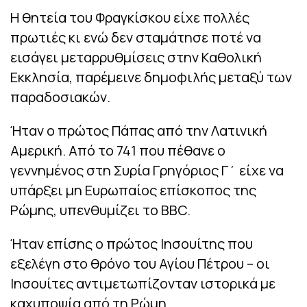
Η θητεία του Φραγκίσκου είχε πολλές
πρωτιές κι ενώ δεν σταμάτησε ποτέ να
εισάγει μεταρρυθμίσεις στην Καθολική
Εκκλησία, παρέμεινε δημοφιλής μεταξύ των
παραδοσιακών.
Ήταν ο πρώτος Πάπας από την Λατινική
Αμερική. Από το 741 που πέθανε ο
γεννημένος στη Συρία Γρηγόριος Γ΄ είχε να
υπάρξει μη Ευρωπαίος επίσκοπος της
Ρώμης, υπενθυμίζει το BBC.
Ήταν επίσης ο πρώτος Ιησουίτης που
εξελέγη στο θρόνο του Αγίου Πέτρου – οι
Ιησουίτες αντιμετωπίζονταν ιστορικά με
καχυποψία από τη Ρώμη.