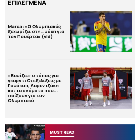
ΕΠΙΛΕΓΜΕΝΑ
Marca: «Ο Ολυμπιακός
ξεχωρίζει στη… μάχη για
τον Πουέρτα» (vid)
«Βουίζει» ο τόπος για
γκαρντ: Οι εξελίξεις με
Γουόκαπ, Λαρεντζάκη
και τα ονόματα που...
παίζουν για τον
Ολυμπιακό
MUST READ