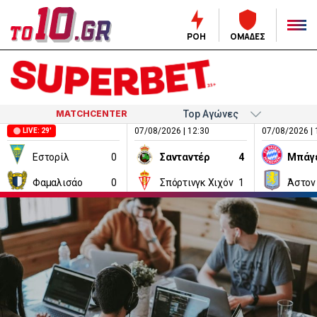
ΡΟΗ
ΟΜΑΔΕΣ
MATCHCENTER
07/08/2026 | 12:30
07/08/2026 | 
LIVE: 29'
Εστορίλ
0
Σανταντέρ
4
Μπάγ
Φαμαλισάο
0
Σπόρτινγκ Χιχόν
1
Άστον