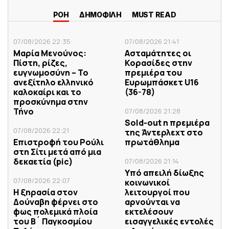
ΡΟΗ
ΔΗΜΟΦΙΛΗ
MUST READ
07/08/2026 22:35
07/08/2026 21:41
Μαρία Μενούνος:
Ασταμάτητες οι
Πίστη, ρίζες,
Κορασίδες στην
ευγνωμοσύνη – Το
πρεμιέρα του
ανεξίτηλο ελληνικό
Ευρωμπάσκετ U16
καλοκαίρι και το
(36-78)
προσκύνημα στην
Τήνο
07/08/2026 21:28
Sold-out η πρεμιέρα
07/08/2026 22:21
της Άντερλεχτ στο
Επιστροφή του Ρούλι
πρωτάθλημα
στη Σίτι μετά από μια
δεκαετία (pic)
07/08/2026 21:14
Υπό απειλή δίωξης
07/08/2026 22:07
κοινωνικοί
Η ξηρασία στον
λειτουργοί που
Δούναβη φέρνει στο
αρνούνται να
φως πολεμικά πλοία
εκτελέσουν
του Β´ Παγκοσμίου
εισαγγελικές εντολές