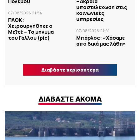
Πολέμου
– Ακραία
υποστελέχωση στις
κοινωνικές
07/08/2026 21:54
υπηρεσίες
ΠΑΟΚ:
Χειρουργήθηκε ο
07/08/2026 21:01
Μεϊτέ – Το μήνυμα
του Γάλλου (pic)
Μπάρλος: «Χάσαμε
από δικά μας λάθη»
Διαβάστε περισσότερα
ΔΙΑΒΑΣΤΕ ΑΚΟΜΑ