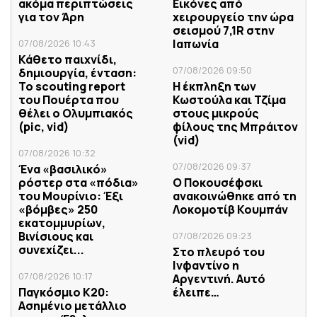
ακόμα περιπτώσεις
Εικόνες από
για τον Άρη
χειρουργείο την ώρα
σεισμού 7,1R στην
Ιαπωνία
07/08/2026 10:43
Κάθετο παιχνίδι,
07/08/2026 09:50
δημιουργία, ένταση:
Το scouting report
Η έκπληξη των
του Πουέρτα που
Κωστούλα και Τζίμα
θέλει ο Ολυμπιακός
στους μικρούς
(pic, vid)
φίλους της Μπράιτον
(vid)
07/08/2026 10:32
07/08/2026 09:37
Ένα «βασιλικό»
ρόστερ στα «πόδια»
Ο Ποκουσέφσκι
του Μουρίνιο: Έξι
ανακοινώθηκε από τη
«βόμβες» 250
Λοκομοτίβ Κουμπάν
εκατομμυρίων,
Βινίσιους και
07/08/2026 09:23
συνεχίζει...
Στο πλευρό του
Ινφαντίνο η
07/08/2026 10:17
Αργεντινή. Αυτό
Παγκόσμιο Κ20:
έλειπε…
Ασημένιο μετάλλιο