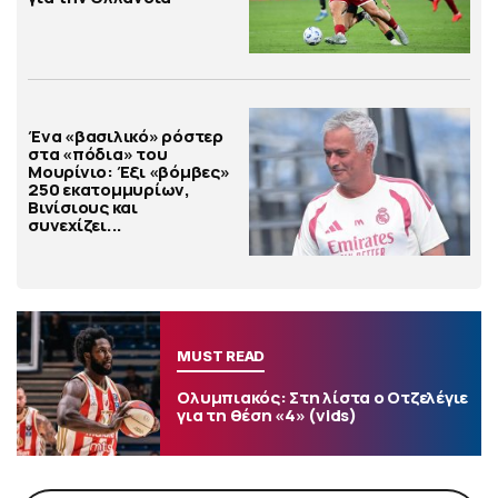
Ένα «βασιλικό» ρόστερ
στα «πόδια» του
Μουρίνιο: Έξι «βόμβες»
250 εκατομμυρίων,
Βινίσιους και
συνεχίζει...
MUST READ
Ολυμπιακός: Στη λίστα ο Οτζελέγιε
για τη θέση «4» (vids)