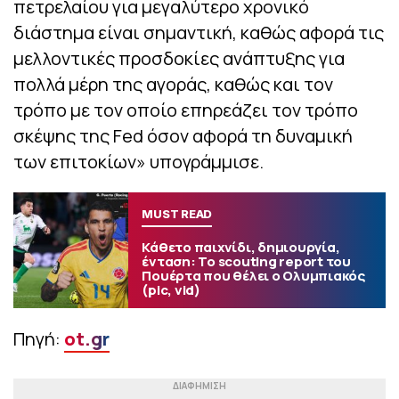
πετρελαίου για μεγαλύτερο χρονικό
διάστημα είναι σημαντική, καθώς αφορά τις
μελλοντικές προσδοκίες ανάπτυξης για
πολλά μέρη της αγοράς, καθώς και τον
τρόπο με τον οποίο επηρεάζει τον τρόπο
σκέψης της Fed όσον αφορά τη δυναμική
των επιτοκίων» υπογράμμισε.
MUST READ
Κάθετο παιχνίδι, δημιουργία,
ένταση: Το scouting report του
Πουέρτα που θέλει ο Ολυμπιακός
(pic, vid)
Πηγή:
ot.gr