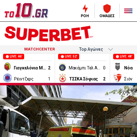
ΡΟΗ
ΟΜΑΔΕΣ
MATCHCENTER
LIVE: 46'
LIVE: 52'
LIVE: 48'
Γιαγκελόνια Μπιάλιστοκ
2
Μακάμπι Τελ Αβίβ
0
Νόα
Ρέιντζερς
1
ΤΣΣΚΑ Σόφιας
2
Σιόν