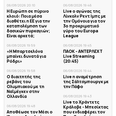
06/08/2026 20:10
06/08/2026 19:46
Η Ευρώπη σε πύρινο
Live ο αγώνας της
κλοιό: Ποια μέσα
Λίνκολν Ρεντ Ιμπς με
διαθέτει η ΕΕ για την
την Ομόνοια για τον
καταπολέμηση των
3ο προκριματικό
δασικών πυρκαγιών;
γύρο του Europa
Είναι αρκετά;
League
06/08/2026 19:59
06/08/2026 19:45
«Η Μπαρτσελόνα
ΠΑΟΚ - ΑΝΤΕΡΛΕΧΤ
μπαίνει δυνατά για
Live Streaming
Ρόδρι»
(20:45)
06/08/2026 19:58
06/08/2026 19:44
Ο διαιτητής της
Live η αναμέτρηση
ρεβάνς του
της Σάλτσμπουργκ με
Ολυμπιακού με τη
την Πάφο
Ναϊμέγκεν στην
Ολλανδία
06/08/2026 19:43
Live το Χράντετς
06/08/2026 19:48
Κράλοβε - Μπεσίκτας
Αποθέωσε τον Μέσι ο
που ενδιαφέρει τον