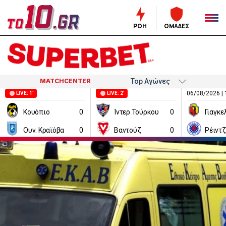
ΡΟΗ
ΟΜΑΔΕΣ
MATCHCENTER
06/08/2026 | 
LIVE: 1'
LIVE: 2'
Κουόπιο
0
Ίντερ Τούρκου
0
Ουν. Κραϊόβα
0
Βαντούζ
0
Ρέιντ