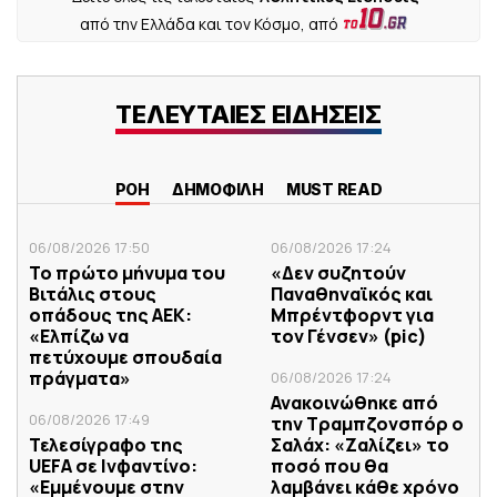
από την Ελλάδα και τον Κόσμο, από
ΤΕΛΕΥΤΑΙΕΣ ΕΙΔΗΣΕΙΣ
ΡΟΗ
ΔΗΜΟΦΙΛΗ
MUST READ
06/08/2026 17:50
06/08/2026 17:24
Το πρώτο μήνυμα του
«Δεν συζητούν
Βιτάλις στους
Παναθηναϊκός και
οπάδους της ΑΕΚ:
Μπρέντφορντ για
«Ελπίζω να
τον Γένσεν» (pic)
πετύχουμε σπουδαία
πράγματα»
06/08/2026 17:24
Ανακοινώθηκε από
06/08/2026 17:49
την Τραμπζονσπόρ ο
Τελεσίγραφο της
Σαλάχ: «Ζαλίζει» το
UEFA σε Ινφαντίνο:
ποσό που θα
«Εμμένουμε στην
λαμβάνει κάθε χρόνο