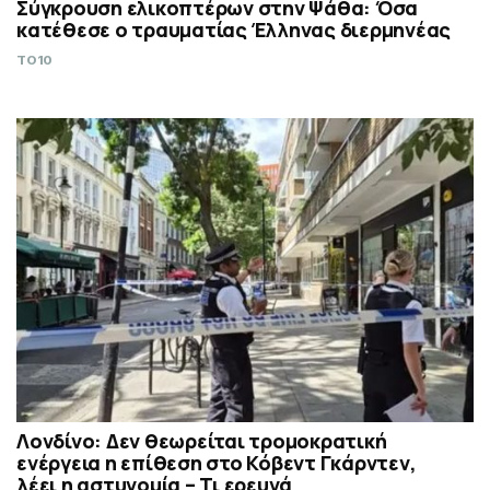
Σύγκρουση ελικοπτέρων στην Ψάθα: Όσα
κατέθεσε ο τραυματίας Έλληνας διερμηνέας
TO10
Λονδίνο: Δεν θεωρείται τρομοκρατική
ενέργεια η επίθεση στο Κόβεντ Γκάρντεν,
λέει η αστυνομία – Τι ερευνά