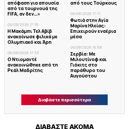
απόφαση για απουσία
από τους Τούρκους
από τα τουρνουά της
FIFA, αν δεν…»
06/08/2026 17:11
Φωτιά στην Aγία
06/08/2026 17:36
Μαρίνα Ηλείας:
Η Μακάμπι Τελ Αβίβ
Επιχειρούν εναέρια
ανακοίνωσε φιλικά με
μέσα
Ολυμπιακό και Άρη
06/08/2026 16:58
06/08/2026 17:33
Σερβία: Με
Ο Ντιομαντέ
Μιλουτίνοφ και
ανακοινώθηκε από τη
Γιόκιτς στο
Ρεάλ Μαδρίτης
παράθυρο του
Αυγούστου
Διαβάστε περισσότερα
ΔΙΑΒΑΣΤΕ ΑΚΟΜΑ