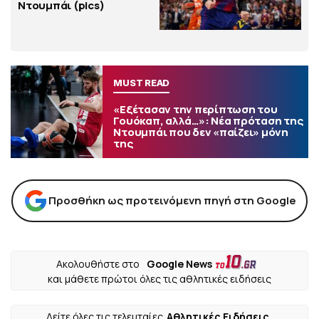
Ντουμπάι (pics)
MUST READ
«Εξέτασαν την περίπτωση του
Γουόκαπ, αλλά…»: Νέα πρόταση της
Ντουμπάι που δεν «παίζει» μόνη
της
Προσθήκη ως προτεινόμενη πηγή στη Google
Ακολουθήστε στο
Google News
και μάθετε πρώτοι όλες τις αθλητικές ειδήσεις
Δείτε όλες τις τελευταίες
Αθλητικές Ειδήσεις