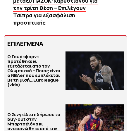
μεταξύ ΠΑΣΟΚ-Καρυστιανού για
την τρίτη θέση – Επιλέγουν
Τσίπρα για εξασφάλιση
προοπτικής
ΕΠΙΛΕΓΜΕΝΑ
Ο Γουότφορντ
προτάθηκε κι
εξετάζεται από τον
Ολυμπιακό – Ποιος είναι
ο ΝΒΑer που εμπλέκεται
με τη μισή… Euroleague
(vids)
Ο Σενγκέλια πλήρωσε το
buy-out στην
Μπαρτσελόνα κι
ανακοινώθηκε από την