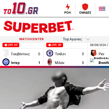
ΡΟΗ
ΟΜΑΔΕΣ
MATCHCENTER
08/08/2026 | 
LIVE: 62'
LIVE: 28'
Γιουβέντους
0
Τσέλσι
0
Ρεν
Ιντερ
1
Μίλαν
0