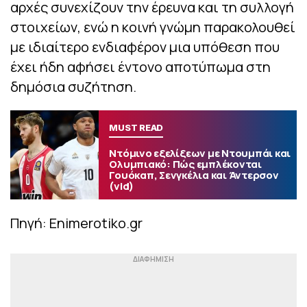
αρχές συνεχίζουν την έρευνα και τη συλλογή
στοιχείων, ενώ η κοινή γνώμη παρακολουθεί
με ιδιαίτερο ενδιαφέρον μια υπόθεση που
έχει ήδη αφήσει έντονο αποτύπωμα στη
δημόσια συζήτηση.
MUST READ
Ντόμινο εξελίξεων με Ντουμπάι και
Ολυμπιακό: Πώς εμπλέκονται
Γουόκαπ, Σενγκέλια και Άντερσον
(vid)
Πηγή: Enimerotiko.gr