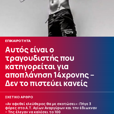
ΕΠΙΚΑΙΡΟΤΗΤΑ
Αυτός είναι ο
τραγουδιστής που
κατηγορείται για
αποπλάνηση 14χρονης –
Δεν το πιστεύει κανείς
ΣΧΕΤΙΚΟ ΑΡΘΡΟ
«Αν αφεθεί ελεύθερος θα με σκοτώσει»: Πήγε 3
φόρες στο Α.Τ. Αγίων Αναργύρων και την έδιωχναν
– Της έλεγαν να καλέσει το 100