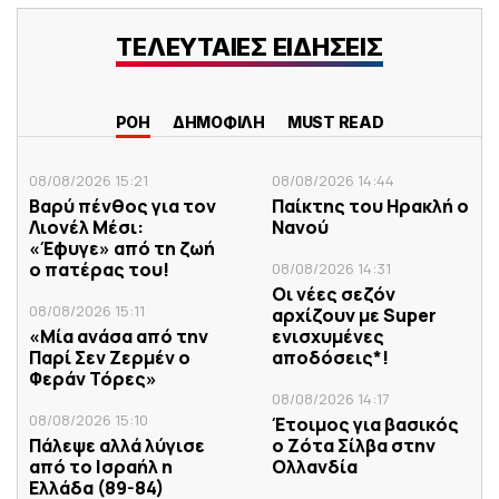
ΤΕΛΕΥΤΑΙΕΣ ΕΙΔΗΣΕΙΣ
ΡΟΗ
ΔΗΜΟΦΙΛΗ
MUST READ
08/08/2026 15:21
08/08/2026 14:44
Βαρύ πένθος για τον
Παίκτης του Ηρακλή ο
Λιονέλ Μέσι:
Νανού
«Έφυγε» από τη ζωή
ο πατέρας του!
08/08/2026 14:31
Οι νέες σεζόν
08/08/2026 15:11
αρχίζουν με Super
«Μία ανάσα από την
ενισχυμένες
Παρί Σεν Ζερμέν ο
αποδόσεις*!
Φεράν Τόρες»
08/08/2026 14:17
08/08/2026 15:10
Έτοιμος για βασικός
Πάλεψε αλλά λύγισε
ο Ζότα Σίλβα στην
από το Ισραήλ η
Ολλανδία
Ελλάδα (89-84)