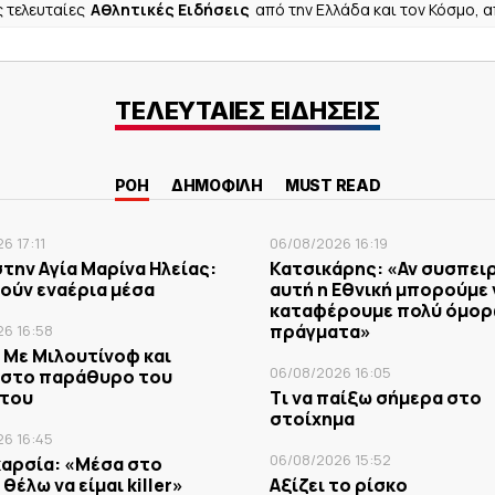
ς τελευταίες
Αθλητικές Ειδήσεις
από την Ελλάδα και τον Κόσμο, 
ΤΕΛΕΥΤΑΙΕΣ ΕΙΔΗΣΕΙΣ
ΡΟΗ
ΔΗΜΟΦΙΛΗ
MUST READ
6 17:11
06/08/2026 16:19
την Aγία Μαρίνα Ηλείας:
Κατσικάρης: «Αν συσπει
ούν εναέρια μέσα
αυτή η Εθνική μπορούμε 
καταφέρουμε πολύ όμο
πράγματα»
6 16:58
 Με Μιλουτίνοφ και
06/08/2026 16:05
ς στο παράθυρο του
του
Tι να παίξω σήμερα στο
στοίχημα
6 16:45
06/08/2026 15:52
καρσία: «Μέσα στο
θέλω να είμαι killer»
Αξίζει το ρίσκο