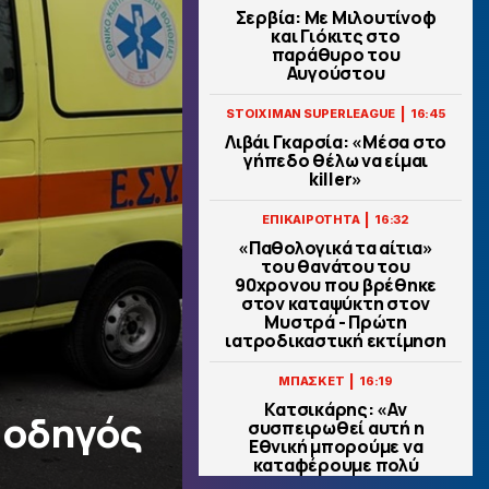
Σερβία: Με Μιλουτίνοφ
και Γιόκιτς στο
παράθυρο του
Αυγούστου
|
STOIXIMAN SUPERLEAGUE
16:45
Λιβάι Γκαρσία: «Μέσα στο
γήπεδο θέλω να είμαι
killer»
|
ΕΠΙΚΑΙΡΟΤΗΤΑ
16:32
«Παθολογικά τα αίτια»
του θανάτου του
90χρονου που βρέθηκε
στον καταψύκτη στον
Μυστρά - Πρώτη
ιατροδικαστική εκτίμηση
|
ΜΠΑΣΚΕΤ
16:19
Κατσικάρης: «Αν
 οδηγός
συσπειρωθεί αυτή η
Εθνική μπορούμε να
καταφέρουμε πολύ
όμορφα πράγματα»