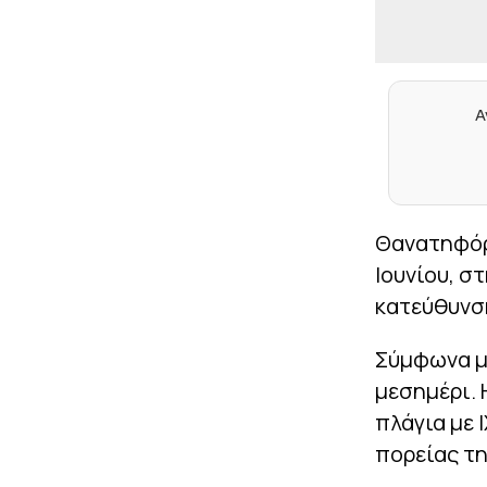
Α
Θανατηφόρ
Ιουνίου, σ
κατεύθυνσ
Σύμφωνα με
μεσημέρι.
πλάγια με 
πορείας τη