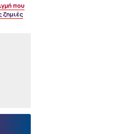
ιγμή που
|
ΠΟΔΟΣΦΑΙΡΟ
14:06
ς ζημιές
Αυτός είναι ο διαιτητής
του τελικού του Superbet
Super Cup
ΠΕΡΙΣΣΟΤΕΡΑ