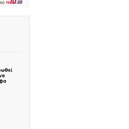
από
ρωθεί
να
ρφα