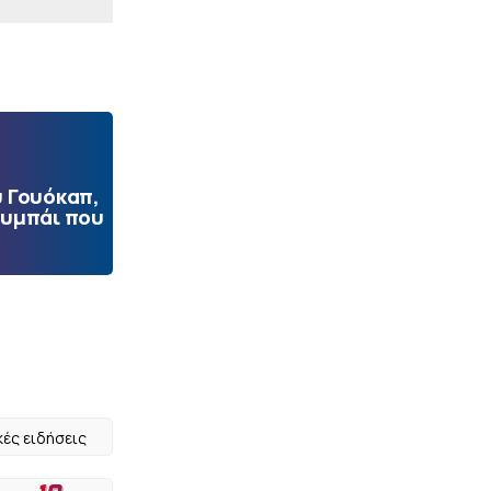
 Γουόκαπ,
ουμπάι που
κές ειδήσεις