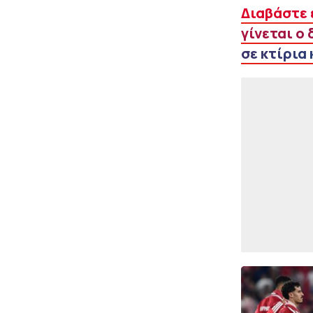
Διαβάστε 
γίνεται ο
σε κτίρια