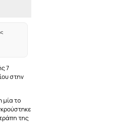
26χρονος για τη
δολοφονία της 38χρονης
Βρετανίδας
|
ΠΟΔΟΣΦΑΙΡΟ
14:59
ης
Ο Ολυμπιακός
ανακοίνωσε τη Νάνσυ
Ατάκο Εμπάγια
|
ΟΙ ΕΙΔΙΚΟΙ
14:45
Με Σκανδιναβούς στα
ς 7
προκριματικά
ίου στην
|
ΠΟΔΟΣΦΑΙΡΟ
14:32
Αλμέιδα: «Μακάρι ο Μέσι
να μην έχει όρεξη να
παίξει μαζί μας…» (vid)
 μία το
γκρούστηκε
|
ΜΠΑΣΚΕΤ
14:19
Θανάσης Σπανούλης:
ετράπη της
«Στόχος το χρυσό
μετάλλιο στο
Ευρωμπάσκετ U16»