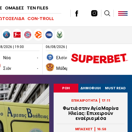
E
ΟΜΑΔΕΣ
TEN FILES
ΩΤΟΣΕΛΙΔΑ
CON-TROLL
8/2026 | 19:00
06/08/2026 | 19:00
06/08/2026 | 19:00
Νόα
-
Ελσίνκι
-
Σιόν
-
Μάδεργουελ
-
Ραπίντ Βιέν
ΡΟΗ
ΔΗΜΟΦΙΛΗ
MUST READ
|
ΕΠΙΚΑΙΡΟΤΗΤΑ
17:11
Φωτιά στην Aγία Μαρίνα
Ηλείας: Επιχειρούν
εναέρια μέσα
|
ΜΠΑΣΚΕΤ
16:58