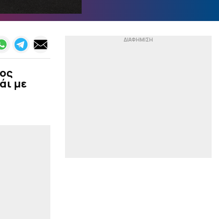
|
ΟΙ ΕΙΔΙΚΟΙ
16:05
Tι να παίξω σήμερα στο
στοίχημα
|
ΟΙ ΕΙΔΙΚΟΙ
15:52
Αξίζει το ρίσκο
νος
άι με
|
EUROLEAGUE
15:38
Τι γίνεται με τον
Λαρεντζάκη στον
Ολυμπιακό: Το
συμβόλαιο και η πρόταση
που έχει στα χέρια του
|
STOIXIMAN SUPERLEAGUE
15:26
Ο Λεβαδειακός
ανακοίνωσε τον Χουάν
Μπαούζα
|
ΕΠΙΚΑΙΡΟΤΗΤΑ
15:12
Κυψέλη:
Προφυλακιστέος ο