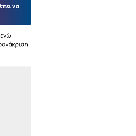
έπει να
 ενώ
ροανάκριση