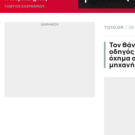
ΓΙΩΡΓΟΣ ΕΛΕΥΘΕΡΙΟΥ
TO10.GR
08
Τον θάν
οδηγός 
όχημα 
μηχανή