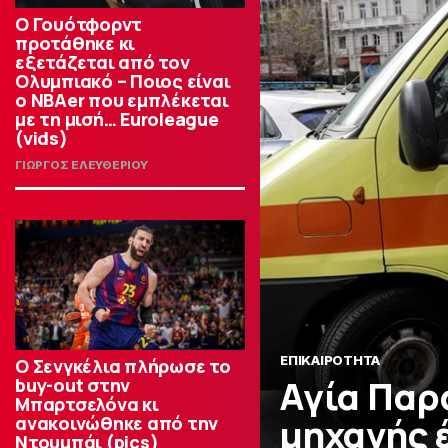
Ο Γουότφορντ
προτάθηκε κι
εξετάζεται από τον
Ολυμπιακό – Ποιος είναι
ο ΝΒΑer που εμπλέκεται
με τη μισή… Euroleague
(vids)
ΓΙΩΡΓΟΣ ΕΛΕΥΘΕΡΙΟΥ
ΕΠΙΚΑΙΡΟΤΗΤΑ
Ο Σενγκέλια πλήρωσε το
Αγία Παρ
buy-out στην
Μπαρτσελόνα κι
μηχανής 
ανακοινώθηκε από την
Ντουμπάι (pics)