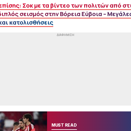
επίσης: Σοκ με τα βίντεο των πολιτών από στ
 διπλός σεισμός στην Βόρεια Εύβοια – Μεγάλε
 και κατολισθήσεις
MUST READ