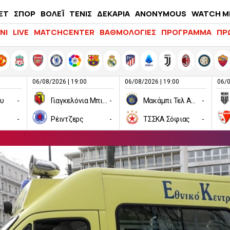
ΕΤ
ΣΠΟΡ
ΒΟΛΕΪ
ΤΕΝΙΣ
ΔΕΚΑΡΙΑ
ANONYMOUS
WATCH M
LIFEWITNESS
ΝΙ
LIVE
MATCHCENTER
ΒΑΘΜΟΛΟΓΙΕΣ
ΠΡΟΓΡΑΜΜΑ
ΠΡ
06/08/2026 | 19:00
06/08/2026 | 19:00
06/0
ου
-
Γιαγκελόνια Μπιάλιστοκ
-
Μακάμπι Τελ Αβίβ
-
-
Ρέιντζερς
-
ΤΣΣΚΑ Σόφιας
-