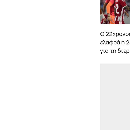
Ο 22χρονο
ελαφρά η 2
για τη διε