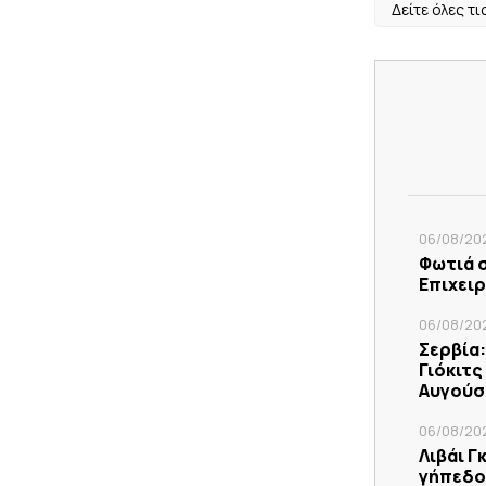
Δείτε όλες τι
06/08/202
Φωτιά σ
Επιχειρ
06/08/202
Σερβία:
Γιόκιτ
Αυγούσ
06/08/202
Λιβάι Γ
γήπεδο 