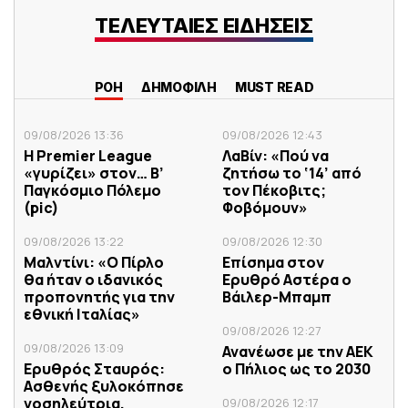
ΤΕΛΕΥΤΑΙΕΣ ΕΙΔΗΣΕΙΣ
ΡΟΗ
ΔΗΜΟΦΙΛΗ
MUST READ
09/08/2026 13:36
09/08/2026 12:43
H Premier League
ΛαΒίν: «Πού να
«γυρίζει» στον… Β’
ζητήσω το ‘14’ από
Παγκόσμιο Πόλεμο
τον Πέκοβιτς;
(pic)
Φοβόμουν»
09/08/2026 13:22
09/08/2026 12:30
Μαλντίνι: «Ο Πίρλο
Επίσημα στον
θα ήταν ο ιδανικός
Ερυθρό Αστέρα ο
προπονητής για την
Βάιλερ-Μπαμπ
εθνική Ιταλίας»
09/08/2026 12:27
09/08/2026 13:09
Ανανέωσε με την ΑΕΚ
Ερυθρός Σταυρός:
ο Πήλιος ως το 2030
Ασθενής ξυλοκόπησε
νοσηλεύτρια,
09/08/2026 12:17