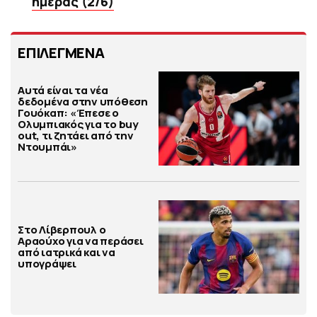
ημέρας (2/6)
ΕΠΙΛΕΓΜΕΝΑ
Αυτά είναι τα νέα
δεδομένα στην υπόθεση
Γουόκαπ: «Έπεσε ο
Ολυμπιακός για το buy
out, τι ζητάει από την
Ντουμπάι»
Στο Λίβερπουλ ο
Αραούχο για να περάσει
από ιατρικά και να
υπογράψει