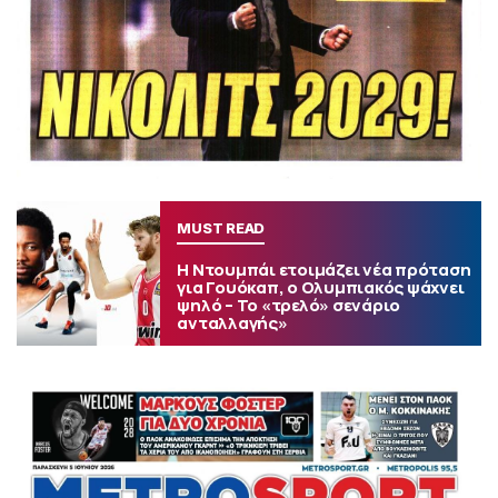
MUST READ
Η Ντουμπάι ετοιμάζει νέα πρόταση
για Γουόκαπ, ο Ολυμπιακός ψάχνει
ψηλό – Το «τρελό» σενάριο
ανταλλαγής»