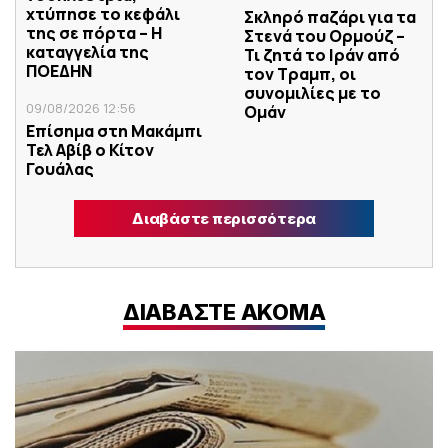
χτύπησε το κεφάλι
Σκληρό παζάρι για τα
της σε πόρτα – Η
Στενά του Ορμούζ –
καταγγελία της
Τι ζητά το Ιράν από
ΠΟΕΔΗΝ
τον Τραμπ, οι
συνομιλίες με το
09/08/2026 12:56
Ομάν
Επίσημα στη Μακάμπι
Τελ Αβίβ ο Κίτον
Γουάλας
Διαβάστε περισσότερα
ΔΙΑΒΑΣΤΕ ΑΚΟΜΑ