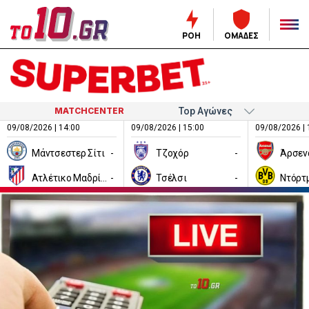
ΡΟΗ
ΟΜΑΔΕΣ
MATCHCENTER
09/08/2026 | 14:00
09/08/2026 | 15:00
09/08/2026 | 
Μάντσεστερ Σίτι
-
Τζοχόρ
-
Άρσεν
Ατλέτικο Μαδρίτης
-
Τσέλσι
-
Ντόρτ