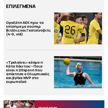
ΕΠΙΛΕΓΜΕΝΑ
Ορεξάτη ΑΕΚ πριν τα
επίσημα με σούπερ
Βιτάλις και Γκατσίνοβιτς
(4-0, vid)
«Τρελαίνει» κόσμο η
Κάτα Χάιντου – Ποια
είναι η 20χρονη που
απέκτησε ο Ολυμπιακός
και βγήκε MVP στο
ευρωπαϊκό