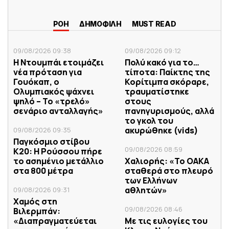
ΡΟΗ
ΔΗΜΟΦΙΛΗ
MUST READ
09/08/2026 09:38
09/08/2026 09:12
Η Ντουμπάι ετοιμάζει
Πολύ κακό για το…
νέα πρόταση για
τίποτα: Παίκτης της
Γουόκαπ, ο
Κορίτιμπα σκόραρε,
Ολυμπιακός ψάχνει
τραυματίστηκε
ψηλό – Το «τρελό»
στους
σενάριο ανταλλαγής»
πανηγυρισμούς, αλλά
το γκολ του
ακυρώθηκε (vids)
09/08/2026 09:35
Παγκόσμιο στίβου
09/08/2026 08:59
Κ20: Η Ρούσσου πήρε
το ασημένιο μετάλλιο
Χαλιορής: «Το ΟΑΚΑ
στα 800 μέτρα
σταθερά στο πλευρό
των Ελλήνων
αθλητών»
09/08/2026 09:31
Χαμός στη
09/08/2026 08:46
Βιλερμπάν:
«Διαπραγματεύεται
Με τις ευλογίες του