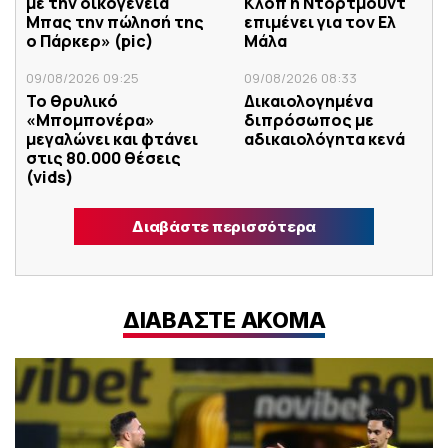
με την οικογένεια
Κλοπ η Ντόρτμουντ
Μπας την πώλησή της
επιμένει για τον Ελ
ο Πάρκερ» (pic)
Μάλα
09/08/2026 09:25
09/08/2026 08:33
Το θρυλικό
Δικαιολογημένα
«Μπομπονέρα»
διπρόσωπος με
μεγαλώνει και φτάνει
αδικαιολόγητα κενά
στις 80.000 θέσεις
(vids)
Διαβάστε περισσότερα
ΔΙΑΒΑΣΤΕ ΑΚΟΜΑ