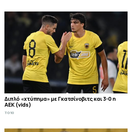
Διπλό «χτύπημα» με Γκατσίνοβιτς και 3-0 η
ΑΕΚ (vids)
TO10