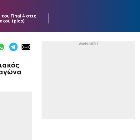
Πάφο (1-0)
του Final 4 στις
|
EUROPA LEAGUE
23:57
ακού (pics)
Λίσι: «Χάσαμε πέναλτι,
χάσαμε ευκαιρίες, αλλά
ίσως αξίζαμε κάτι
παραπάνω – Πρέπει να
βελτιωθούμε σε πολλά
κομμάτια»
|
EUROPA LEAGUE
23:40
ιακός
Μπρούνο: «Παλέψαμε
 αγώνα
πολύ για τη νίκη, αλλά
απλά είναι το πρώτο
ημίχρονο»
|
EUROPA LEAGUE
23:38
Η μέρα, η ώρα και το
κανάλι της ρεβάνς του
ΠΑΟΚ στις Βρυξέλλες
|
ΠΟΔΟΣΦΑΙΡΟ
23:36
Βαθμολογία UEFA: Έχασε