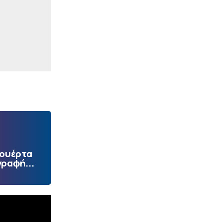
Πουέρτα
γραφή...