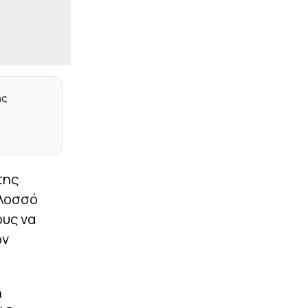
έδαφος για τη 10η θέση η
Ελλάδα, απομακρύνθηκαν
Τσεχία και Πολωνία
|
ΕΠΙΚΑΙΡΟΤΗΤΑ
23:27
Σύλληψη αστυνομικού
στη Μύκονο – Οδηγούσε
επικίνδυνα και αρνήθηκε
ης
να σταματήσει σε έλεγχο
συναδέλφων του
|
EUROPA LEAGUE
23:14
Σκόραρε από την άσπρη
βούλα ο Παυλίδης (vid)
της
ολοσσό
|
PRE SEASON
23:13
Φιλική ήττα για τον
ους να
Ατρόμητο από την ΑΕ
Λεμεσού (1-2)
ων
|
NBA
23:05
Θα παλέψει για τη θέση
η
του στους Νάγκετς ο
Γουόκερ