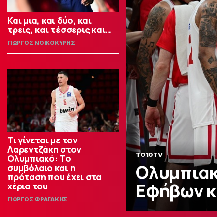
Και μια, και δύο, και
τρεις, και τέσσερις και…
ΓΙΩΡΓΟΣ ΝΟΙΚΟΚΥΡΗΣ
Τι γίνεται με τον
Λαρεντζάκη στον
TO10TV
Ολυμπιακό: Το
Ολυμπιακ
συμβόλαιο και η
πρόταση που έχει στα
Εφήβων κα
χέρια του
ΓΙΩΡΓΟΣ ΦΡΑΓΑΚΗΣ