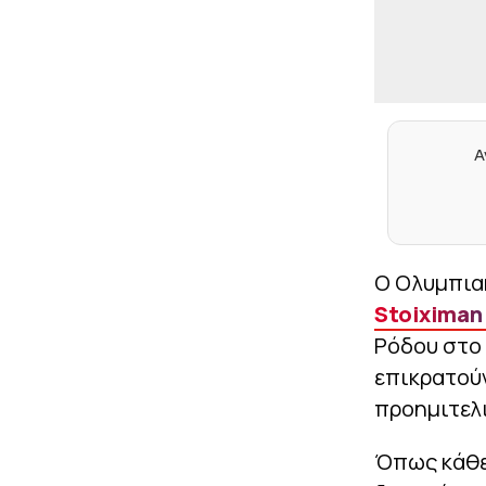
Α
Ο Ολυμπιακ
Stoiximan
Ρόδου στο 
επικρατούν
προημιτελ
Όπως κάθε 