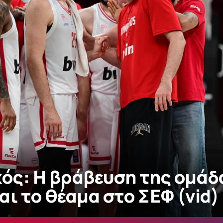
ός: Η βράβευση της ομάδ
ι το θέαμα στο ΣΕΦ (vid)