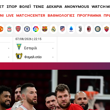
ΕΤ
ΣΠΟΡ
ΒΟΛΕΪ
ΤΕΝΙΣ
ΔΕΚΑΡΙΑ
ANONYMOUS
WATCH M
LIFEWITNESS
ΝΙ
LIVE
MATCHCENTER
ΒΑΘΜΟΛΟΓΙΕΣ
ΠΡΟΓΡΑΜΜΑ
ΠΡ
07/08/2026 | 22:15
-
Εστορίλ
-
-
Φαμαλισάο
-