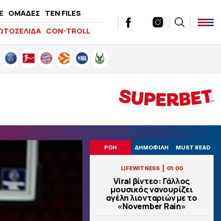
E
ΟΜΑΔΕΣ
TEN FILES
ΩΤΟΣΕΛΙΔΑ
CON-TROLL
ΡΟΗ
ΔΗΜΟΦΙΛΗ
MUST READ
|
LIFEWITNESS
01:00
Viral βίντεο: Γάλλος
μουσικός νανουρίζει
αγέλη λιονταριών με το
«November Rain»