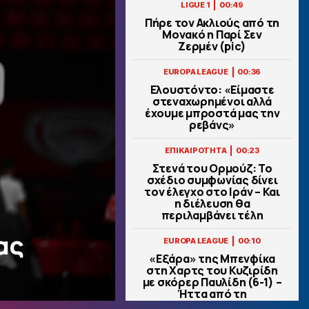
|
LIGUE 1
00:49
Πήρε τον Ακλιούς από τη
Μονακό η Παρί Σεν
Ζερμέν (pic)
|
EUROPA LEAGUE
00:36
Ελουστόντο: «Είμαστε
στεναχωρημένοι αλλά
έχουμε μπροστά μας την
ρεβάνς»
|
ΕΠΙΚΑΙΡΟΤΗΤΑ
00:23
Στενά του Ορμούζ: Το
σχέδιο συμφωνίας δίνει
τον έλεγχο στο Ιράν – Και
η διέλευση θα
περιλαμβάνει τέλη
ας
|
EUROPA LEAGUE
00:10
«Εξάρα» της Μπενφίκα
στη Χαρτς του Κυζιρίδη
με σκόρερ Παυλίδη (6-1) –
Ήττα από τη
Σάλτσμπουργκ για την