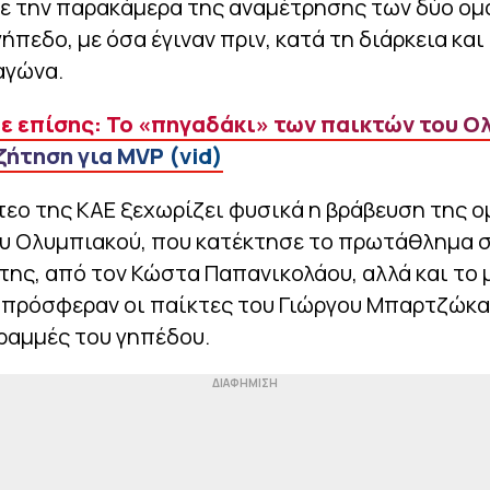
ε την παρακάμερα της αναμέτρησης των δύο ο
ήπεδο, με όσα έγιναν πριν, κατά τη διάρκεια και
αγώνα.
ε επίσης: Το «πηγαδάκι» των παικτών του Ο
ζήτηση για MVP (vid)
τεο της ΚΑΕ ξεχωρίζει φυσικά η βράβευση της 
υ Ολυμπιακού, που κατέκτησε το πρωτάθλημα 
της, από τον Κώστα Παπανικολάου, αλλά και το
 πρόσφεραν οι παίκτες του Γιώργου Μπαρτζώκα
ραμμές του γηπέδου.