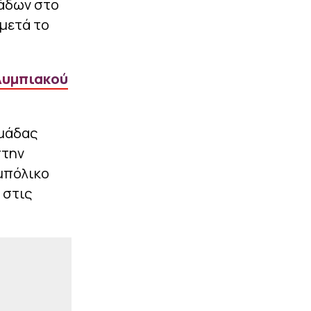
μάδων στο
 μετά το
|
UEFA CONFERENCE LEAGUE
23:03
ΠΑΟΚ: Οι υποψήφιοι
αντίπαλοί του στα πλέι
οφ του Conference
League, αν αποκλειστεί
λυμπιακού
από την Άντερλεχτ
|
STOIXIMAN SUPERLEAGUE
22:59
«Εξετάζει την
ομάδας
περίπτωση του Τζέιλεν
στην
Μπλέσα ο Ολυμπιακός»
(vids)
 μπόλικο
 στις
ΠΕΡΙΣΣΟΤΕΡΑ