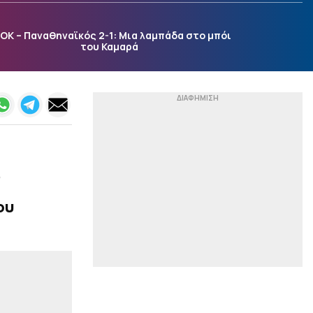
«Ο ΠΑΟΚ κατέθεσε
επίσημη πρόταση στη
Σίριους για τον Ούρε»
ΟΚ – Παναθηναϊκός 2-1: Μια λαμπάδα στο μπόι
του Καμαρά
|
ΠΡΩΤΟΣΕΛΙΔΑ
07:15
Τα αθλητικά
πρωτοσέλιδα της
ημέρας (6/8)
|
ΠΡΩΤΟΣΕΛΙΔΑ
07:07
Tα πολιτικά
πρωτοσέλιδα της
ημέρας (6/8)
p
|
LIFEWITNESS
00:54
ου
Η Ναόμι Γουότς για τον
μυστικό ρόλο που
ανέλαβε στο «Spider-
Man»
|
STOIXIMAN SUPERLEAGUE
00:41
Στην Καλαμάτα ο
Κουρμινόφσκι