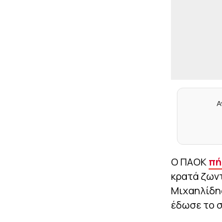
Α
Ο ΠΑΟΚ
πή
κρατά ζωντ
Μιχαηλίδης
έδωσε το σ