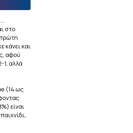
υ…
αι στο
ν πρώτη
ε κάνει και
ς, αφού
-1, αλλά
ue (14 ως
άφοντας
8%) είναι
 παιχνίδι,