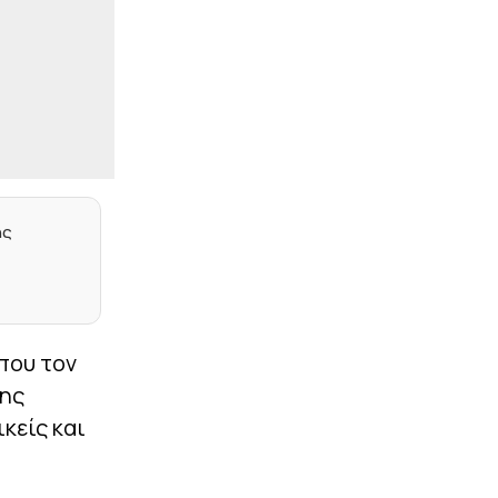
|
UEFA CONFERENCE LEAGUE
00:34
Αλεξαντρόφ: «Δεν
είμαστε φαβορί για τη
ρεβάνς»
|
STOIXIMAN SUPERLEAGUE
00:28
Λόπεθ: «Θέλω το
Κύπελλο, θα
επαναφέρουμε τον
Ηρακλή εκεί που ανήκει»
ης
|
UEFA CONFERENCE LEAGUE
00:26
Λιβάι Γκαρσία: «Πείστηκα
από το πλάνο της
ομάδας – Ανυπομονώ να
ξεκινήσω»
 που τον
|
UEFA CONFERENCE LEAGUE
00:17
νης
Πένια: «Πρέπει να
κείς και
βελτιώσουμε πράγματα
και έχουμε πέντε μέρες
να το πετύχουμε»