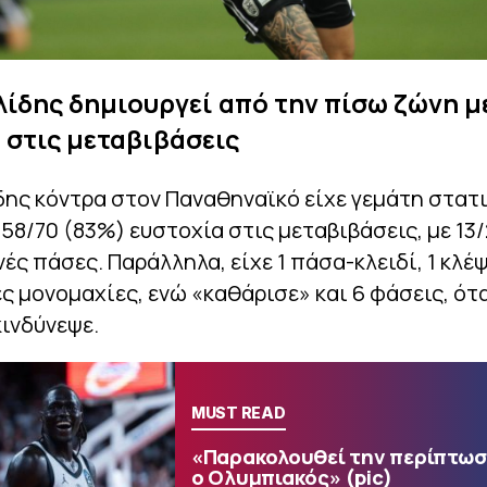
ίδης δημιουργεί από την πίσω ζώνη μ
 στις μεταβιβάσεις
ης κόντρα στον Παναθηναϊκό είχε γεμάτη στατι
58/70 (83%) ευστοχία στις μεταβιβάσεις, με 13
νές πάσες. Παράλληλα, είχε 1 πάσα-κλειδί, 1 κλέ
ς μονομαχίες, ενώ «καθάρισε» και 6 φάσεις, ότ
ινδύνεψε.
MUST READ
«Παρακολουθεί την περίπτωσ
ο Ολυμπιακός» (pic)