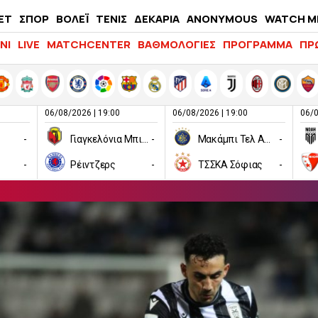
ΕΤ
ΣΠΟΡ
ΒΟΛΕΪ
ΤΕΝΙΣ
ΔΕΚΑΡΙΑ
ANONYMOUS
WATCH M
LIFEWITNESS
ΝΙ
LIVE
MATCHCENTER
ΒΑΘΜΟΛΟΓΙΕΣ
ΠΡΟΓΡΑΜΜΑ
ΠΡ
06/08/2026 | 19:00
06/08/2026 | 19:00
06/0
-
Γιαγκελόνια Μπιάλιστοκ
-
Μακάμπι Τελ Αβίβ
-
-
Ρέιντζερς
-
ΤΣΣΚΑ Σόφιας
-