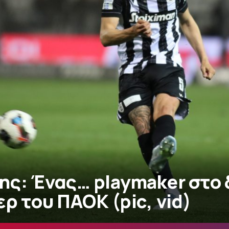
ης: Ένας… playmaker στο 
ρ του ΠΑΟΚ (pic, vid)