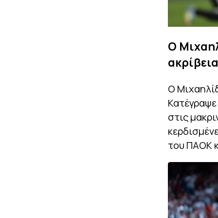
Ο Μιχαηλ
ακρίβεια
Ο Μιχαηλίδ
Κατέγραψε 
στις μακρι
κερδισμένε
του ΠΑΟΚ κ