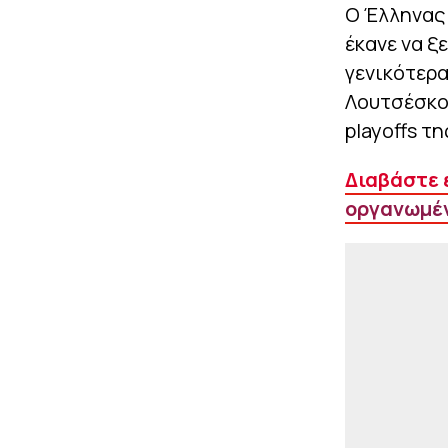
Ο Έλληνας 
έκανε να ξ
γενικότερα
Λουτσέσκου
playoffs τ
Διαβάστε 
οργανωμέν