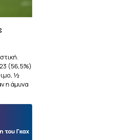
ε
στική.
/23 (56,5%)
ψιμο, ½
αν η άμυνα
η του Γκαχ