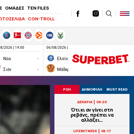
E
ΟΜΑΔΕΣ
TEN FILES
ΩΤΟΣΕΛΙΔΑ
CON-TROLL
8/2026 | 19:00
06/08/2026 | 19:00
06/08/2026 | 19:00
Νόα
-
Ελσίνκι
-
Σιόν
-
Μάδεργουελ
-
Ραπίντ Βιέν
ΡΟΗ
ΔΗΜΟΦΙΛΗ
MUST READ
|
ΔΕΚΑΡΙΑ
08:20
Ότι κι αν γίνει στη
ρεβάνς, πρέπει να
αλλάξει…
|
LIFEWITNESS
08:17