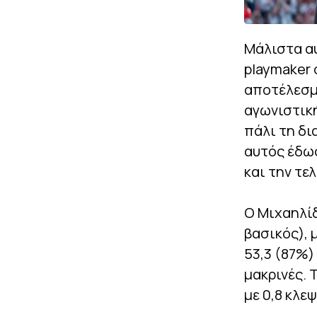
Μάλιστα αυ
playmaker 
αποτέλεσμα
αγωνιστική
πάλι τη δι
αυτός έδωσ
και την τε
Ο Μιχαηλίδ
βασικός), 
53,3 (87%)
μακρινές. 
με 0,8 κλε