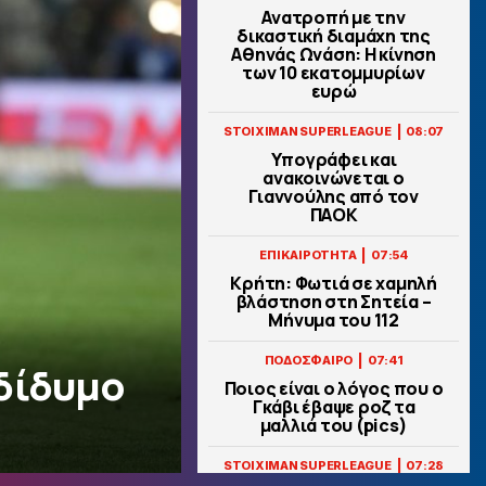
Ανατροπή με την
δικαστική διαμάχη της
Αθηνάς Ωνάση: Η κίνηση
των 10 εκατομμυρίων
ευρώ
|
STOIXIMAN SUPERLEAGUE
08:07
Υπογράφει και
ανακοινώνεται ο
Γιαννούλης από τον
ΠΑΟΚ
|
ΕΠΙΚΑΙΡΟΤΗΤΑ
07:54
Κρήτη: Φωτιά σε χαμηλή
βλάστηση στη Σητεία –
Μήνυμα του 112
|
ΠΟΔΟΣΦΑΙΡΟ
07:41
δίδυμο
Ποιος είναι ο λόγος που ο
Γκάβι έβαψε ροζ τα
μαλλιά του (pics)
|
STOIXIMAN SUPERLEAGUE
07:28