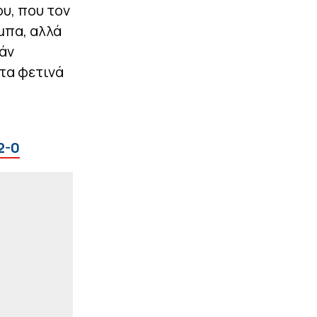
ου, που τον
|
ΕΠΙΚΑΙΡΟΤΗΤΑ
00:15
Άνω των 20 δισ. ευρώ οι
μπα, αλλά
ρυθμίσεις οφειλών στον
εξωδικαστικό μηχανισμό
άν
τα φετινά
ΠΕΡΙΣΣΟΤΕΡΑ
2-0