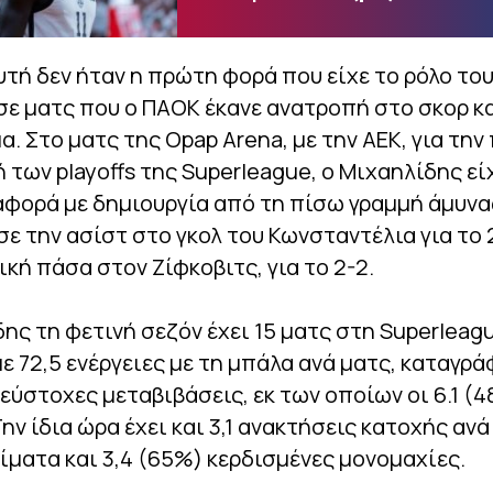
τή δεν ήταν η πρώτη φορά που είχε το ρόλο το
σε ματς που ο ΠΑΟΚ έκανε ανατροπή στο σκορ κ
. Στο ματς της Opap Arena, με την ΑΕΚ, για τη
 των playoffs της Superleague, ο Μιχαηλίδης είχ
αφορά με δημιουργία από τη πίσω γραμμή άμυνα
ε την ασίστ στο γκολ του Κωνσταντέλια για το 2
λική πάσα στον Ζίφκοβιτς, για το 2-2.
ης τη φετινή σεζόν έχει 15 ματς στη Superleag
με 72,5 ενέργειες με τη μπάλα ανά ματς, καταγρ
 εύστοχες μεταβιβάσεις, εκ των οποίων οι 6.1 (4
Την ίδια ώρα έχει και 3,1 ανακτήσεις κατοχής ανά
ψίματα και 3,4 (65%) κερδισμένες μονομαχίες.