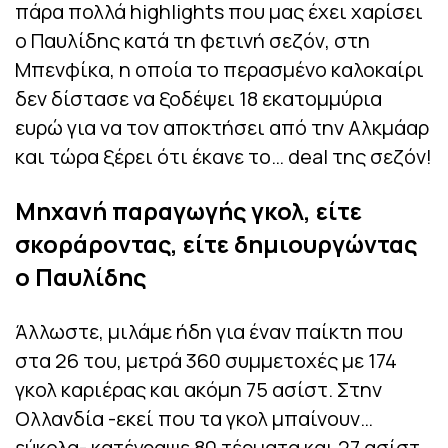
πάρα πολλά highlights που μας έχει χαρίσει
ο Παυλίδης κατά τη φετινή σεζόν, στη
Μπενφίκα, η οποία το περασμένο καλοκαίρι
δεν δίστασε να ξοδέψει 18 εκατομμύρια
ευρώ για να τον αποκτήσει από την Αλκμάαρ
και τώρα ξέρει ότι έκανε το… deal της σεζόν!
Μηχανή παραγωγής γκολ, είτε
σκοράροντας, είτε δημιουργώντας
ο Παυλίδης
Άλλωστε, μιλάμε ήδη για έναν παίκτη που
στα 26 του, μετρά 360 συμμετοχές με 174
γκολ καριέρας και ακόμη 75 ασίστ. Στην
Ολλανδία -εκεί που τα γκολ μπαίνουν…
εύκολα- κατέγραψε 80 τέρματα και 27 ασίστ