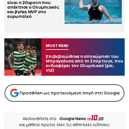
είναι η 20χρονη που
απέκτησε ο Ολυμπιακός
και βγήκε MVP στο
ευρωπαϊκό
MUST READ
Επιβεβαιώθηκε η αποχώρηση του
Μπραγκάνσα από τη Σπόρτινγκ, που
ενδιαφέρει τον Ολυμπιακό (pic,
vid)
Προσθήκη ως προτεινόμενη πηγή στη Google
Ακολουθήστε στο
Google News
και μάθετε πρώτοι όλες τις αθλητικές ειδήσεις