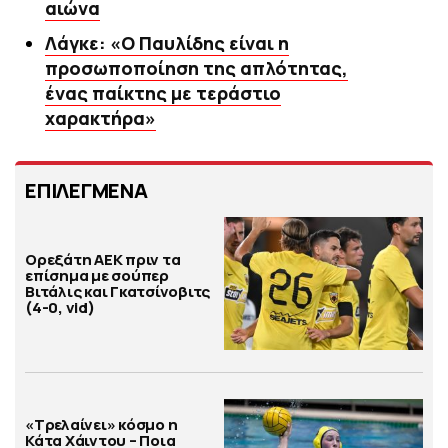
αιώνα
Λάγκε: «O Παυλίδης είναι η
προσωποποίηση της απλότητας,
ένας παίκτης με τεράστιο
χαρακτήρα»
ΕΠΙΛΕΓΜΕΝΑ
Ορεξάτη ΑΕΚ πριν τα
επίσημα με σούπερ
Βιτάλις και Γκατσίνοβιτς
(4-0, vid)
«Τρελαίνει» κόσμο η
Κάτα Χάιντου – Ποια