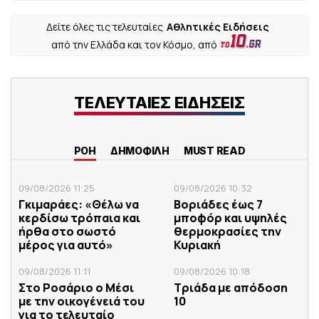
Δείτε όλες τις τελευταίες
Αθλητικές Ειδήσεις
από την Ελλάδα και τον Κόσμο, από
ΤΕΛΕΥΤΑΙΕΣ ΕΙΔΗΣΕΙΣ
ΡΟΗ
ΔΗΜΟΦΙΛΗ
MUST READ
09/08/2026 11:25
09/08/2026 10:32
Γκιμαράες: «Θέλω να
Βοριάδες έως 7
κερδίσω τρόπαια και
μποφόρ και υψηλές
ήρθα στο σωστό
θερμοκρασίες την
μέρος για αυτό»
Κυριακή
09/08/2026 11:11
09/08/2026 10:18
Στο Ροσάριο ο Μέσι
Τριάδα με απόδοση
με την οικογένειά του
10
για το τελευταίο