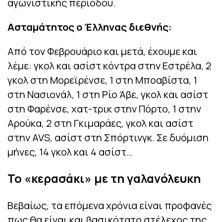
αγωνιστικής περιόδου.
Ασταμάτητος ο Έλληνας διεθνής:
Από τον Φεβρουάριο και μετά, έχουμε και
λέμε: γκολ και ασίστ κόντρα στην Εστρέλα, 2
γκολ στη Μορεϊρένσε, 1 στη Μποαβίστα, 1
στη Νασιονάλ, 1 στη Ρίο Άβε, γκολ και ασίστ
στη Φαρένσε, χατ-τρικ στην Πόρτο, 1 στην
Αρούκα, 2 στη Γκιμαράες, γκολ και ασίστ
στην AVS, ασίστ στη Σπόρτινγκ. Σε δυόμιση
μήνες, 14 γκολ και 4 ασίστ…
Το «κερασάκι» με τη γαλανόλευκη
Βεβαίως, τα επόμενα χρόνια είναι προφανές
πως θα είναι και βασικότατο στέλεχος της