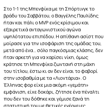
Στο 1-1 της Μπενφίκα με τη Σπόρτινγκ το
βράδυ του Σαββάτου, ο Βαγγέλης Παυλίδης
ήταν και πάλι ο MVP ενός κρίσιμου και
εξαιρετικά ανταγωνιστικού αγώνα
υψηλότατου επιπέδου. Η απίθανη ασίστ που
μοίρασε για την ισοφάριση της ομάδας του,
μετά από ένα… σόλο παγκόσμιας κλάσης, δεν
ήταν αρκετή για να χαρίσει νίκη, όμως
κράτησε τη Μπενφίκα ζωντανή στη μάχη
του τίτλου, έστω κι αν δεν είναι το φαβορί
στην ισοβαθμία με τα «Λιοντάρια». Ο
Έλληνας φορ είχε μια ακόμη «γεμάτη»
εμφάνιση, είχε δοκάρι, ζήτησε ένα πέναλτι
που δεν του δόθηκε και γέμισε ξανά τη
στατιστική του με θετικές ενέργειες.