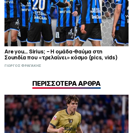
Are you… Sirius; – H ομάδα-θαύμα στη
Σουηδία που «τρελαίνει» κόσμο (pics, vids)
ΓΙΩΡΓΟΣ ΦΡΑΓΑΚΗΣ
ΠΕΡΙΣΣΟΤΕΡΑ ΑΡΘΡΑ