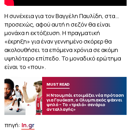
Η συνέχεια για τον Βαγγέλη Παυλίδη, στα…
προσεχώς, αφού αυτή η σεζόν θα είναι
μονάχα η εκτόξευση. Η πραγματική
«έκρηξη» για έναν γεννημένο σκόρερ θα
ακολουθήσει τα επόμενα χρόνια σε ακόμη
υψηλότερο επίπεδο. Το μοναδικό ερώτημα
είναι το «που».
MUST READ
Η Ντουμπάι ετοιμάζει νέα πρόταση
για Γουόκαπ, ο Ολυμπιακός ψάχνει
ψηλό – Το «τρελό» σενάριο
ανταλλαγής»
πηγή:
In.gr