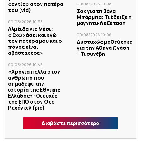
«αντίο» στον πατέρα
09/08/2026 10:08
του (vid)
Σoκ για τη Βάνα
Μπάρμπα: Τι έδειξε η
09/08/2026 10:58
μαγνητική εξέταση
Αλμέιδα για Μέσι:
«Έχω χάσει και εγώ
09/08/2026 10:06
τον πατέρα μου και ο
Δυστυχώς μαθεύτηκε
πόνος είναι
για την Αθηνά Ωνάση
αβάσταχτος»
– Τι συνέβη
09/08/2026 10:45
«Χρόνια πολλά στον
άνθρωπο που
σημάδεψε την
ιστορία της Εθνικής
Ελλάδος»: Οι ευχές
της ΕΠΟ στον Ότο
Ρεχάγκελ (pic)
Διαβάστε περισσότερα