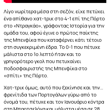
Λίγο νωρίτερα μέσα στη σεζόν, είχε πετύχει
ένα απίθανο χατ-τρικ στο 4-1 επί της Πόρτο
στο «Ντραγκάο», γράφοντας Ιστορία για την
ομάδα του, αφού έγινε ο πρώτος παίκτης
της Μπενφίκα που καταφέρνει κάτι τέτοιο
στη συγκεκριμένη έδρα. Το 0-1 που πέτυχε
μάλιστα στο 1ο λεπτό ήταν και το
γρηγορότερο γκολ που πετυχαίνει
ποδοσφαιριστής της Μπενφίκα στο
«σπίτι» της Πόρτο.
Χατ-τρικ όμως, αυτό που ξεκίνησε και την…
φρενίτιδα των Πορτογάλων γύρω από το
όνομά του, πέτυχε και τον Ιανουάριο κόντρα
στη Μπαρτσελόνα και μάλιστα μέσα σε 28