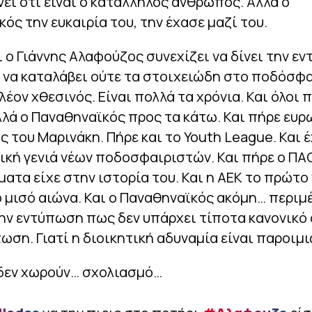
ει ότι είναι ο κατάλληλος άνθρωπος. Αλλά ο
ός την ευκαιρία του, την έχασε μαζί του.
τι ο Γιάννης Αλαφούζος συνεχίζει να δίνει την ε
 να καταλάβει ούτε τα στοιχειώδη στο ποδόσφα
πλέον χθεσινός. Είναι πολλά τα χρόνια. Και όλοι 
λά ο Παναθηναϊκός προς τα κάτω. Και πήρε ευρ
 του Μαρινάκη. Πήρε και το Youth League. Και έ
ική γενιά νέων ποδοσφαιριστών. Και πήρε ο ΠΑ
τα είχε στην ιστορία του. Και η ΑΕΚ το πρώτο
 μισό αιώνα. Και ο Παναθηναϊκός ακόμη… περιμέ
ην εντύπωση πως δεν υπάρχει τίποτα κανονικό 
ωση. Γιατί η διοικητική αδυναμία είναι παροιμ
 δεν χωρούν… σχολιασμό…