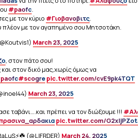
lladas
να την πιεις στο ποτήρι.
#Αλαφουζο
είσ
του
#paofc
.
ες με τον κύριο
#Γιοβανοβιτς
.
 πλέον με τον αγαπημένο σου Μητσοτάκη.
(@Koutvis1)
March 23, 2025
ζο
, στον πάτο σου!
και στον δικό μας,χωρίς όμως να
paofc
#scogre
pic.twitter.com/cvE9pk4TQT
(@inoel44)
March 23, 2025
ασε ταβάνι….και πρέπει να τον διώξουμε !!!
#Αλ
πρασινα_αρδακια
pic.twitter.com/G2xljPZot
RaLuS⚡☘️ (@LIFRDER)
March 24, 2025