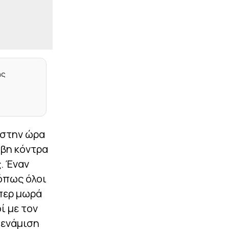
|
ΣΤΙΒΟΣ
23:28
Μπέρμιγχαμ 26: Το
πρόγραμμα με τις
ελληνικές συμμετοχές
|
CHAMPIONS LEAGUE
23:17
Ευχάριστα νέα από το
ης
Ρέντη: Ετοιμος ο
Σαντιάγκο Εσε
|
ΕΠΙΚΑΙΡΟΤΗΤΑ
23:15
«Τα δεδομένα δεν
πίνονται» – Αντιδράσεις
 στην ώρα
για γιγάντιο data center
της Google σε διψασμένη
ώβη κόντρα
περιοχή της Ινδίας
. Έναν
|
STOIXIMAN BASKET LEAGUE
23:05
 όπως όλοι
Το μέλλον του
ύπερ μωρά
Λαρεντζάκη, οι ματιές
του Μπαρτζώκα, το
ί με τον
ελληνικό στοιχείο και οι
 ενάμιση
Πλώτας – Πουλακίδας