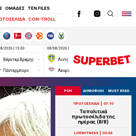
E
ΟΜΑΔΕΣ
TEN FILES
ΩΤΟΣΕΛΙΔΑ
CON-TROLL
8/2026 | 15:00
08/08/2026 | 16:00
08/08/2026 | 16:00
Βέρντερ Βρέμης
-
Λιντς
-
Πάντερμπορν
-
Λειψία
-
Χαλ
ΡΟΗ
ΔΗΜΟΦΙΛΗ
MUST READ
|
ΠΡΩΤΟΣΕΛΙΔΑ
07:10
Τα πολιτικά
πρωτοσέλιδα της
ημέρας (8/8)
|
LIFEWITNESS
00:59