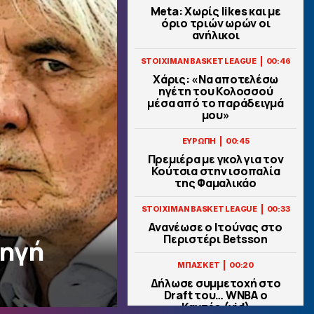
Meta: Χωρίς likes και με
όριο τριών ωρών οι
ανήλικοι
|
STOIXIMAN BASKET LEAGUE
00:46
Χάρις: «Να αποτελέσω
ηγέτη του Κολοσσού
μέσα από το παράδειγμά
μου»
|
ΕΥΡΩΠΗ
00:45
Πρεμιέρα με γκολ για τον
Κούτσια στην ισοπαλία
της Φαμαλικάο
|
STOIXIMAN BASKET LEAGUE
00:33
Ανανέωσε ο Ιτούνας στο
Περιστέρι Betsson
ληγή
|
ΜΠΑΣΚΕΤ
00:20
Δήλωσε συμμετοχή στο
Draft του… WNBA ο
Καντέρ (vid)