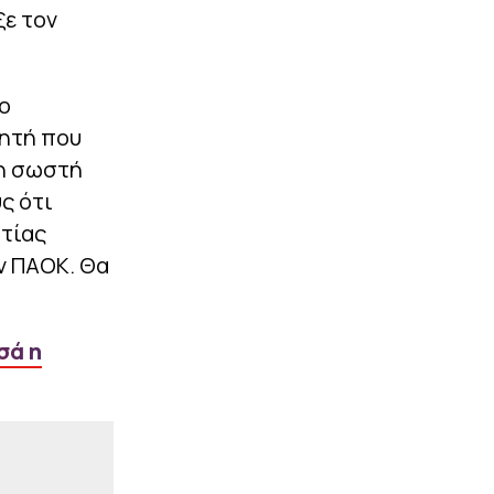
ξε τον
|
PREMIER LEAGUE
23:02
Στην Κρίσταλ Πάλας ο
Τακεχίρο Τομιγιάσου
ο
ΠΕΡΙΣΣΟΤΕΡΑ
νητή που
τη σωστή
ς ότι
ατίας
ν ΠΑΟΚ. Θα
σά η