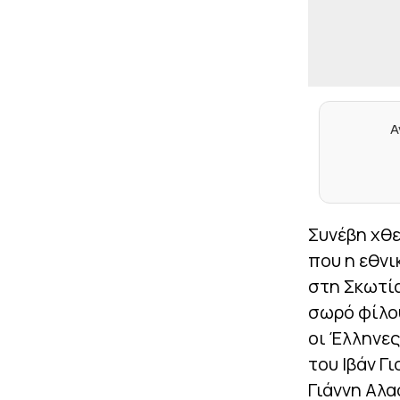
Α
Συνέβη χθε
που η εθνι
στη Σκωτία
σωρό φίλο
οι Έλληνες
του Ιβάν Γ
Γιάννη Αλα