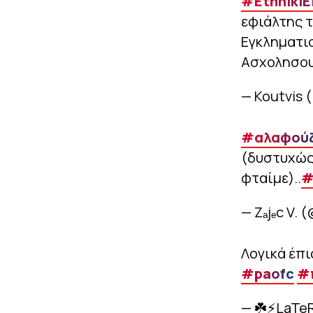
#EthnikiE
εφιάλτης 
Εγκληματισ
Ασχολησου
— Koutvis 
#αλαφού
(δυστυχώς 
φταίμε)..
#
— Zₐjₑc V. 
Λογικά έπι
#paofc
#
— ☘️⚡LaTe