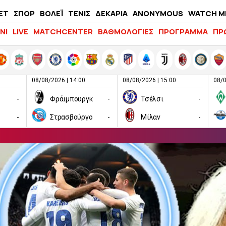
ΕΤ
ΣΠΟΡ
ΒΟΛΕΪ
ΤΕΝΙΣ
ΔΕΚΑΡΙΑ
ANONYMOUS
WATCH M
LIFEWITNESS
ΝΙ
LIVE
MATCHCENTER
ΒΑΘΜΟΛΟΓΙΕΣ
ΠΡΟΓΡΑΜΜΑ
ΠΡ
08/08/2026 | 14:00
08/08/2026 | 15:00
08/0
-
Φράιμπουργκ
-
Τσέλσι
-
-
Στρασβούργο
-
Μίλαν
-