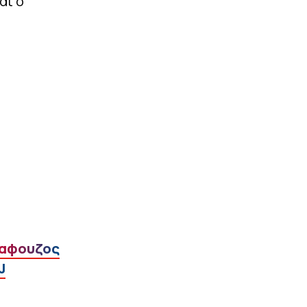
αι ο
αφουζος
J