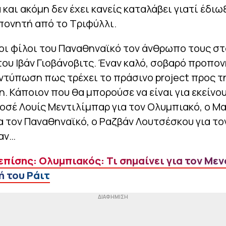
 και ακόμη δεν έχει κανείς καταλάβει γιατί έδιω
πονητή από το Τριφύλλι.
 οι φίλοι του Παναθηναϊκό τον άνθρωπο τους στ
υ Ιβάν Γιοβάνοβιτς. Έναν καλό, σοβαρό προπο
εντύπωση πως τρέχει το πράσινο project προς 
. Κάποιον που θα μπορούσε να είναι για εκείνου
οσέ Λουίς Μεντιλίμπαρ για τον Ολυμπιακό, ο Μ
α τον Παναθηναϊκό, ο Ραζβάν Λουτσέσκου για το
αν…
επίσης: Ολυμπιακός: Τι σημαίνει για τον Μεν
 του Ράιτ