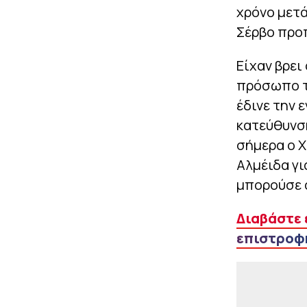
χρόνο μετά
Σέρβο προ
Είχαν βρει
πρόσωπο το
έδινε την 
κατεύθυνση
σήμερα ο Χ
Αλμέιδα γι
μπορούσε 
Διαβάστε 
επιστροφή