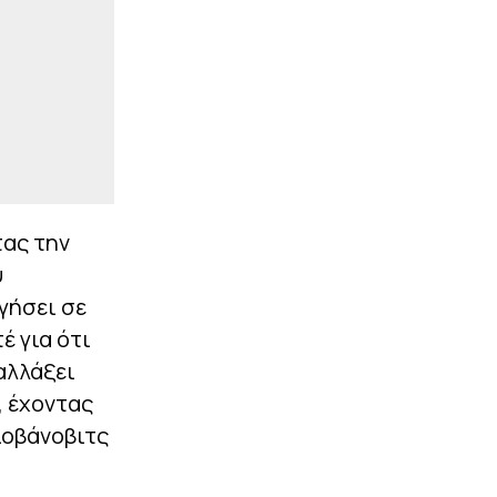
τας την
υ
γήσει σε
έ για ότι
 αλλάξει
, έχοντας
ιοβάνοβιτς