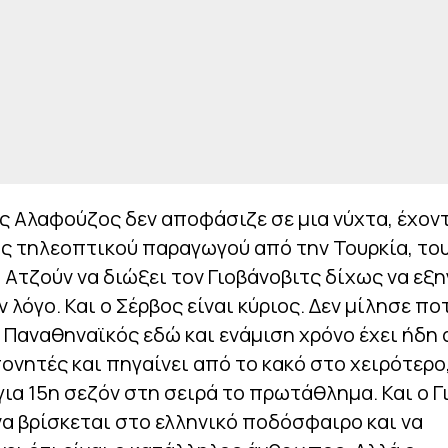
ης Αλαφούζος δεν αποφάσιζε σε μια νύχτα, έχον
ς τηλεοπτικού παραγωγού από την Τουρκία, το
Ατζούν να διώξει τον Γιοβάνοβιτς δίχως να εξη
 λόγο. Και ο Σέρβος είναι κύριος. Δεν μίλησε ποτ
 ο Παναθηναϊκός εδώ και ενάμιση χρόνο έχει ήδη
ονητές και πηγαίνει από το κακό στο χειρότερο
για 15η σεζόν στη σειρά το πρωτάθλημα. Και ο Γ
να βρίσκεται στο ελληνικό ποδόσφαιρο και να