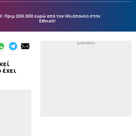
|
ΕΠΙΚΑΙΡΟΤΗΤΑ
00:07
Είναι πιο παραγωγικές οι
Κ: Πριμ 200.000 ευρώ από τον Ηλιόπουλο στην
εταιρείες που υιοθετούν
Εθνική!
την τετραήμερη εργασία;
Μια νέα μελέτη δίνει
απαντήσεις
|
ACB
23:54
«Ενδιαφέρεται για τον
Μπολομπόι η Μάλαγα»
κεί
(pic)
 έχει
|
ΕΘΝΙΚΕΣ ΟΜΑΔΕΣ
23:46
Ηττήθηκε και έσβησε το
όνειρο της ανόδου για
την Εθνική Νεανίδων (66-
74 παρ, 62-62 κ.δ)
|
STOIXIMAN BASKET LEAGUE
23:41
Μοκόκα: «Θέλουμε να
χτίσουμε κάτι μεγάλο
στον Άρη»