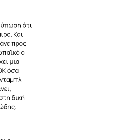
ντύπωση ότι
ιρο. Και
πάνε προς
ωπαϊκό ο
χει μια
ΟΚ όσα
 νταμπλ
νει,
στη δική
ιώδης.