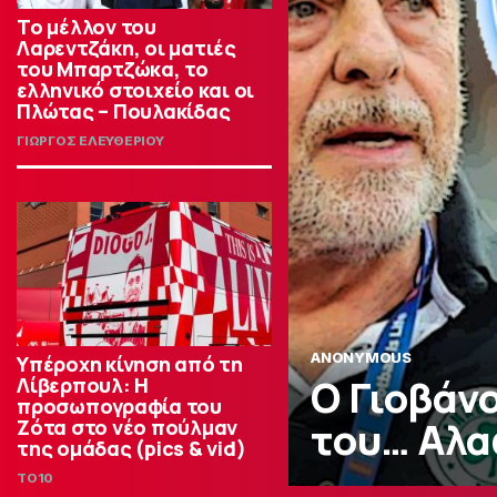
Το μέλλον του
Λαρεντζάκη, οι ματιές
του Μπαρτζώκα, το
ελληνικό στοιχείο και οι
Πλώτας – Πουλακίδας
ΓΙΩΡΓΟΣ ΕΛΕΥΘΕΡΙΟΥ
ANONYMOUS
Υπέροχη κίνηση από τη
Ο Γιοβάνο
Λίβερπουλ: Η
προσωπογραφία του
του… Αλα
Ζότα στο νέο πούλμαν
της ομάδας (pics & vid)
TO10