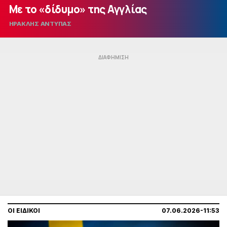
Με το «δίδυμο» της Αγγλίας
ΗΡΑΚΛΗΣ ΑΝΤΥΠΑΣ
ΟΙ ΕΙΔΙΚΟΙ
07.06.2026-11:53