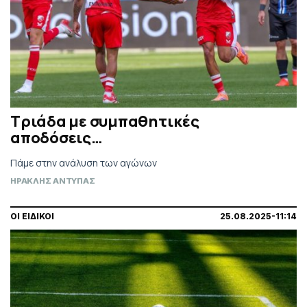
Τριάδα με συμπαθητικές
αποδόσεις…
Πάμε στην ανάλυση των αγώνων
ΗΡΑΚΛΗΣ ΑΝΤΥΠΑΣ
ΟΙ ΕΙΔΙΚΟΙ
25.08.2025-11:14