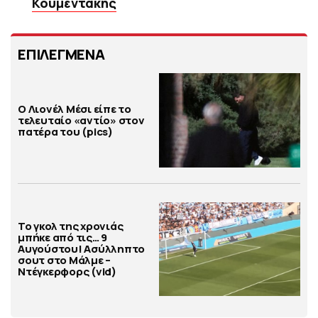
Κουμεντάκης
ΕΠΙΛΕΓΜΕΝΑ
Ο Λιονέλ Μέσι είπε το
τελευταίο «αντίο» στον
πατέρα του (pics)
Το γκολ της χρονιάς
μπήκε από τις… 9
Αυγούστου! Ασύλληπτο
σουτ στο Μάλμε –
Ντέγκερφορς (vid)