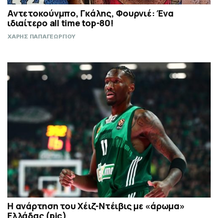
Αντετοκούνμπο, Γκάλης, Φουρνιέ: Ένα
ιδιαίτερο all time top-80!
ΧΑΡΗΣ ΠΑΠΑΓΕΩΡΓΙΟΥ
Η ανάρτηση του Χέιζ-Ντέιβις με «άρωμα»
Ελλάδας (pic)