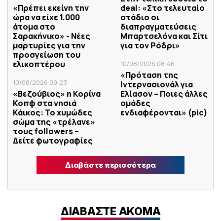
«Πρέπει εκείνη την
deal: «Στο τελευταίο
ώρα να είχε 1.000
στάδιο οι
άτομα στο
διαπραγματεύσεις
Σαρακήνικο» - Νέες
Μπαρτσελόνα και Σίτι
μαρτυρίες για την
για τον Ρόδρι»
προσγείωση του
ελικοπτέρου
10/08/2026 08:46
«Πρόταση της
10/08/2026 09:23
Ιντερνασιονάλ για
«Βεζούβιος» η Κορίνα
Ελίασον – Ποιες άλλες
Κοπφ στα νησιά
ομάδες
Κάικος: Το χυμώδες
ενδιαφέρονται» (pic)
σώμα της «τρέλανε»
τους followers –
Δείτε φωτογραφίες
Διαβάστε περισσότερα
ΔΙΑΒΑΣΤΕ ΑΚΟΜΑ