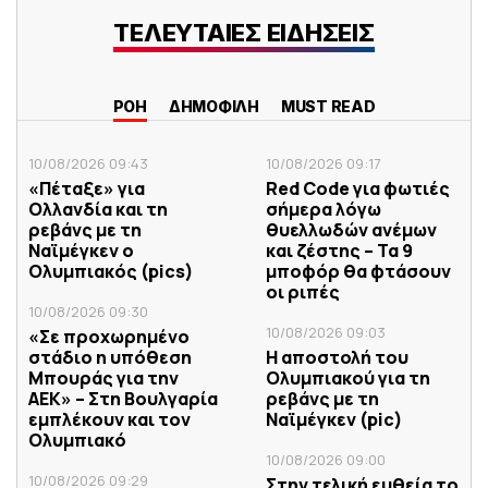
ΤΕΛΕΥΤΑΙΕΣ ΕΙΔΗΣΕΙΣ
ΡΟΗ
ΔΗΜΟΦΙΛΗ
MUST READ
10/08/2026 09:43
10/08/2026 09:17
«Πέταξε» για
Red Code για φωτιές
Ολλανδία και τη
σήμερα λόγω
ρεβάνς με τη
θυελλωδών ανέμων
Ναϊμέγκεν ο
και ζέστης – Τα 9
Ολυμπιακός (pics)
μποφόρ θα φτάσουν
οι ριπές
10/08/2026 09:30
10/08/2026 09:03
«Σε προχωρημένο
στάδιο η υπόθεση
Η αποστολή του
Μπουράς για την
Ολυμπιακού για τη
ΑΕΚ» – Στη Βουλγαρία
ρεβάνς με τη
εμπλέκουν και τον
Ναϊμέγκεν (pic)
Ολυμπιακό
10/08/2026 09:00
10/08/2026 09:29
Στην τελική ευθεία το