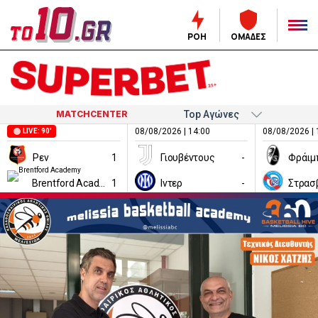
ΡΟΗ
ΟΜΑΔΕΣ
MATCHCENTER
08/08/2026 | 14:00
08/08/2026 | 
LIVE: 90'
Ρεν
1
Γιουβέντους
-
Φράιμ
Brentford Academy
1
Ιντερ
-
Στρασ