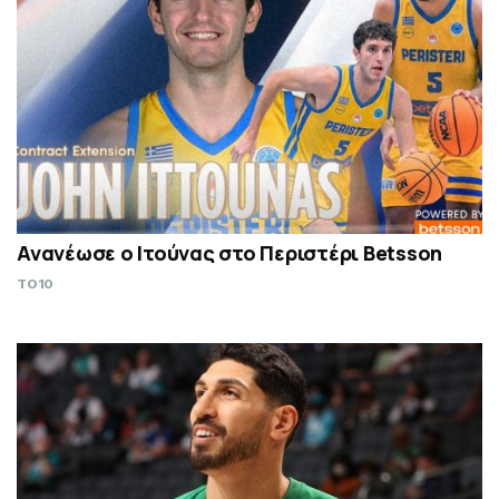
Ανανέωσε ο Ιτούνας στο Περιστέρι Betsson
TO10