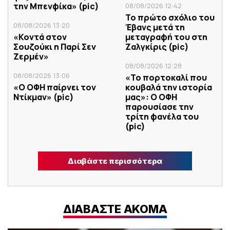
την Μπενφίκα» (pic)
08/08/2026 12:42
Το πρώτο σχόλιο του
08/08/2026 13:20
Έβανς μετά τη
«Κοντά στον
μεταγραφή του στη
Σουζούκι η Παρί Σεν
Ζαλγκίρις (pic)
Ζερμέν»
08/08/2026 12:28
08/08/2026 13:06
«Το πορτοκαλί που
«Ο ΟΦΗ παίρνει τον
κουβαλά την ιστορία
Ντίκμαν» (pic)
μας»: Ο ΟΦΗ
παρουσίασε την
τρίτη φανέλα του
(pic)
Διαβάστε περισσότερα
ΔΙΑΒΑΣΤΕ ΑΚΟΜΑ