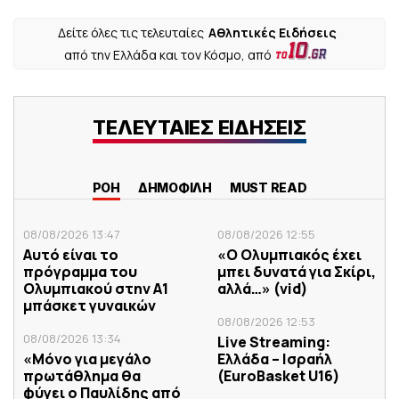
Δείτε όλες τις τελευταίες
Αθλητικές Ειδήσεις
από την Ελλάδα και τον Κόσμο, από
ΤΕΛΕΥΤΑΙΕΣ ΕΙΔΗΣΕΙΣ
ΡΟΗ
ΔΗΜΟΦΙΛΗ
MUST READ
08/08/2026 13:47
08/08/2026 12:55
Αυτό είναι το
«Ο Ολυμπιακός έχει
πρόγραμμα του
μπει δυνατά για Σκίρι,
Ολυμπιακού στην Α1
αλλά…» (vid)
μπάσκετ γυναικών
08/08/2026 12:53
08/08/2026 13:34
Live Streaming:
«Μόνο για μεγάλο
Ελλάδα – Ισραήλ
πρωτάθλημα θα
(ΕuroBasket U16)
φύγει ο Παυλίδης από