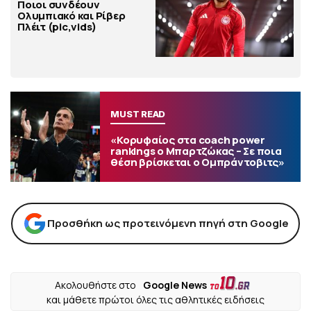
Ποιοι συνδέουν
Ολυμπιακό και Ρίβερ
Πλέιτ (pic,vids)
MUST READ
«Κορυφαίος στα coach power
rankings ο Μπαρτζώκας – Σε ποια
θέση βρίσκεται ο Ομπράντοβιτς»
Προσθήκη ως προτεινόμενη πηγή στη Google
Ακολουθήστε στο
Google News
και μάθετε πρώτοι όλες τις αθλητικές ειδήσεις