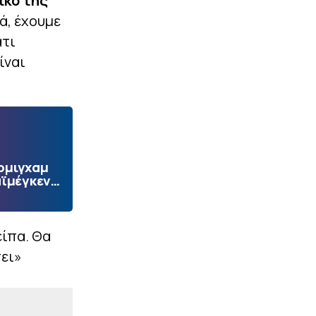
ικό της
ά, έχουμε
άτι
ίναι
ρμιγχαμ
αϊμέγκεν…
είπα. Θα
σει»