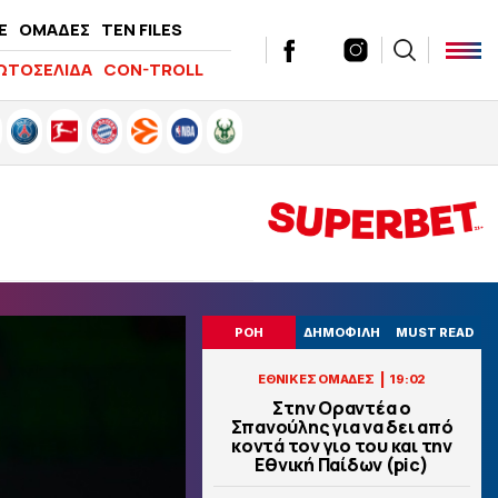
E
ΟΜΑΔΕΣ
TEN FILES
ΩΤΟΣΕΛΙΔΑ
CON-TROLL
ΡΟΗ
ΔΗΜΟΦΙΛΗ
MUST READ
|
ΕΘΝΙΚΕΣ ΟΜΑΔΕΣ
19:02
Στην Οραντέα ο
Σπανούλης για να δει από
κοντά τον γιο του και την
Εθνική Παίδων (pic)