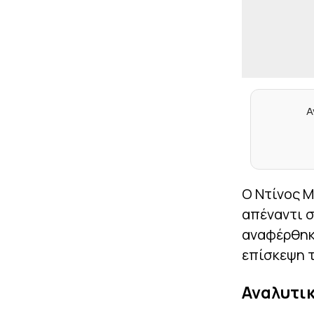
Α
Ο Ντίνος Μ
απέναντι σ
αναφέρθηκε
επίσκεψη 
Αναλυτικ