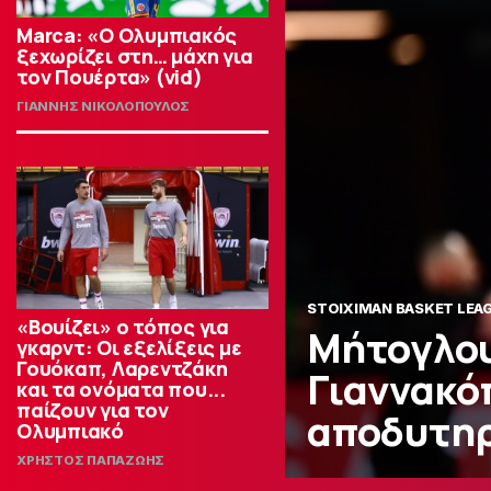
Marca: «Ο Ολυμπιακός
ξεχωρίζει στη… μάχη για
τον Πουέρτα» (vid)
ΓΙΑΝΝΗΣ ΝΙΚΟΛΟΠΟΥΛΟΣ
STOIXIMAN BASKET LEA
«Βουίζει» ο τόπος για
Μήτογλου
γκαρντ: Οι εξελίξεις με
Γουόκαπ, Λαρεντζάκη
Γιαννακόπ
και τα ονόματα που...
παίζουν για τον
αποδυτη
Ολυμπιακό
ΧΡΗΣΤΟΣ ΠΑΠΑΖΩΗΣ