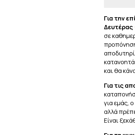
Για την ε
Δευτέρας 
σε καθημερ
προπόνηση
αποδυτηρί
κατανοητά 
και θα κάν
Για τις α
καταπονήσε
για εμάς, 
αλλά πρέπε
Είναι ξεκ