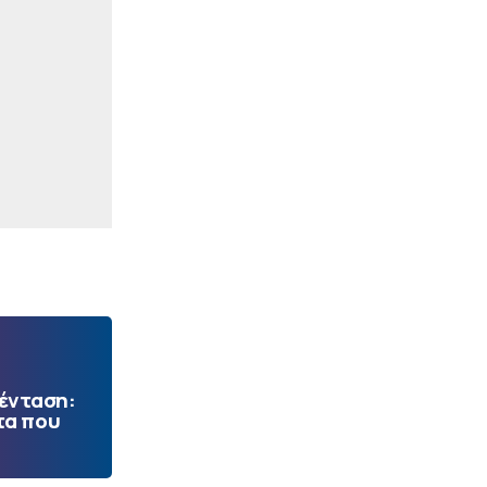
 ένταση:
τα που