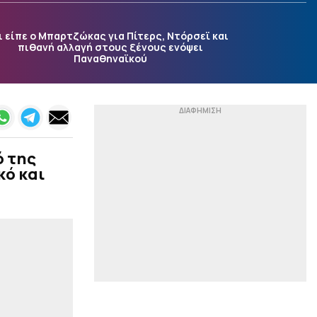
Στον Ολυμπιακό και
επίσημα ο γιος του
ι είπε ο Μπαρτζώκας για Πίτερς, Ντόρσεϊ και
Τζιοβάνι
πιθανή αλλαγή στους ξένους ενόψει
Παναθηναϊκού
|
EUROLEAGUE
18:05
Σενάριο για Μονέκε και
Ολυμπιακό - Τι ισχύει για
τον Νιγηριανό
φόργουορντ
|
ΕΘΝΙΚΕΣ ΟΜΑΔΕΣ
18:01
ό της
Ήττα στην πρεμιέρα του
κό και
Ευρωμπάσκετ U16 για την
Εθνική Παίδων από την
Ισπανία (96-85 παρ, 83-83
κ.δ)
|
EUROLEAGUE
17:53
Ανακοινώθηκε από τη
Ζάλγκιρις ο Κίναν Έβανς
(pic, vid)
|
STOIXIMAN SUPERLEAGUE
17:40