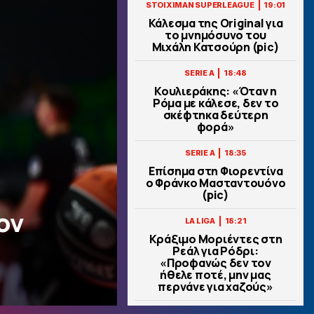
|
STOIXIMAN SUPERLEAGUE
19:01
Κάλεσμα της Original για
το μνημόσυνο του
Μιχάλη Κατσούρη (pic)
|
SERIE A
18:48
Κουλιεράκης: «Όταν η
Ρόμα με κάλεσε, δεν το
σκέφτηκα δεύτερη
φορά»
|
SERIE A
18:35
Επίσημα στη Φιορεντίνα
ο Φράνκο Μασταντουόνο
(pic)
ον
|
LA LIGA
18:21
Κράξιμο Μοριέντες στη
Ρεάλ για Ρόδρι:
«Προφανώς δεν τον
ήθελε ποτέ, μην μας
περνάνε για χαζούς»
|
STOIXIMAN SUPERLEAGUE
18:07