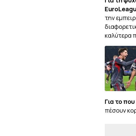
Για τη ψυχ
EuroLeagu
την εμπειρ
διαφορετικ
καλύτερα 
Για το που
πέσουν κορ