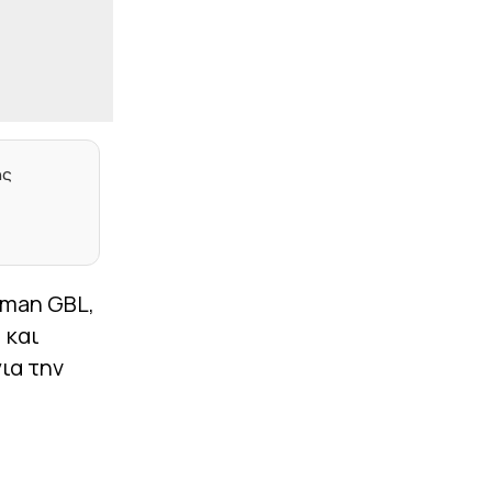
Ξεκίνησε την
προετοιμασία ενόψει
Βελγίου ο ΠΑΟΚ –
Σταδιακή η επιστροφή
του Ντεσπόντοφ
|
EUROPA LEAGUE
17:26
ΟΦΗ: Βάζει τσάρτερ για
ης
τη ρεβάνς των play offs
του Europa League (pic)
|
STOIXIMAN SUPERLEAGUE
17:19
Ο Ζοφρέ Μονκαντά
αναλαμβάνει ρόλο σε
iman GBL,
Ολυμπιακό, Νότιγχαμ
Φόρεστ και Ρίο Άβε
 και
για την
|
MLS
17:13
Ο Σέρτζι Ρομπέρτο
αφήνει την Ευρώπη για το
MLS (pic)
|
STOIXIMAN SUPERLEAGUE
17:05