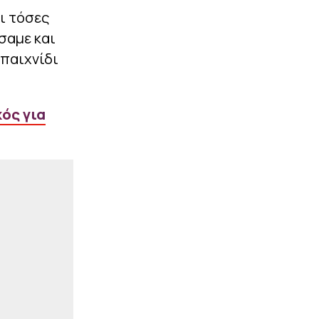
Έξι νεαρούς από την
ι τόσες
Ακαδημία του έκανε
επαγγελματίες ο
σαμε και
Παναθηναϊκός
 παιχνίδι
|
LA LIGA
16:50
Ο Ρόδρι θέλει
Μπαρτσελόνα και πιέζει
για τη μεταγραφή –
κός για
Απορρίφθηκε από τη Σίτι
η πρώτη πρόταση των
Καταλανών, ακολουθεί
νέα προσφορά (pics)
ΠΕΡΙΣΣΟΤΕΡΑ