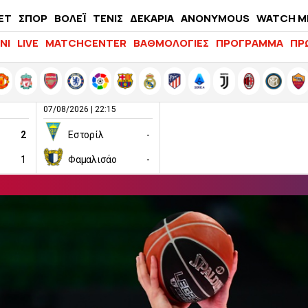
ΕΤ
ΣΠΟΡ
ΒΟΛΕΪ
ΤΕΝΙΣ
ΔΕΚΑΡΙΑ
ANONYMOUS
WATCH M
LIFEWITNESS
ΝΙ
LIVE
MATCHCENTER
ΒΑΘΜΟΛΟΓΙΕΣ
ΠΡΟΓΡΑΜΜΑ
ΠΡ
07/08/2026 | 22:15
2
Εστορίλ
-
1
Φαμαλισάο
-