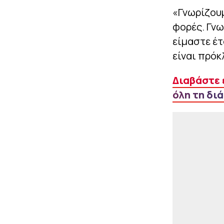
«Γνωρίζουμ
φορές. Γνω
είμαστε έτ
είναι πρόκ
Διαβάστε 
όλη τη δι