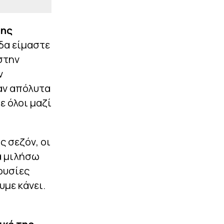
της
άδα είμαστε
στην
ν
αν απόλυτα
ε όλοι μαζί
ς σεζόν, οι
Θα μιλήσω
ουσίες
με κάνει.