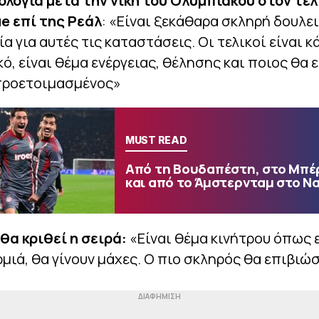
ολογία μετά την νίκη του Ολυμπιακού στον τελ
e επί της Ρεάλ
: «Είναι ξεκάθαρα σκληρή δουλει
ία για αυτές τις καταστάσεις. Οι τελικοί είναι κ
ό, είναι θέμα ενέργειας, θέλησης και ποιος θα ε
προετοιμασμένος»
MUST READ
Από τη Βουδαπέστη, στο Μπέ
και από το Άμστερνταμ στο Ν
 θα κριθεί η σειρά:
«Είναι θέμα κινήτρου όπως 
μιά, θα γίνουν μάχες. Ο πιο σκληρός θα επιβιώ