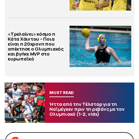
«Τρελαίνει» κόσμο η
Κάτα Χάιντου – Ποια
είναι η 20χρονη που
απέκτησε ο Ολυμπιακός
και βγήκε MVP στο
ευρωπαϊκό
MUST READ
Ήττα από την Τέλσταρ για τη
Ναϊμέγκεν πριν τη ρεβάνς με τον
Ολυμπιακό (1-2, vids)