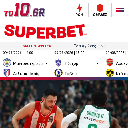
ΡΟΗ
ΟΜΑΔΕΣ
MATCHCENTER
09/08/2026 | 14:00
09/08/2026 | 15:00
09/08/2026 | 
Μάντσεστερ Σίτι
-
Τζοχόρ
-
Άρσεν
Ατλέτικο Μαδρίτης
-
Τσέλσι
-
Ντόρτ