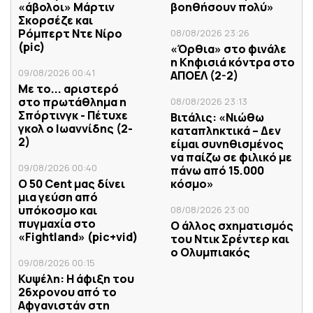
«άβολοι» Μάρτιν
βοηθήσουν πολύ»
Σκορσέζε και
Ρόμπερτ Ντε Νίρο
08/08/2026 23:26
(pic)
«Όρθια» στο φινάλε
η Κηφισιά κόντρα στο
09/08/2026 00:41
ΑΠΟΕΛ (2-2)
Με το... αριστερό
στο πρωτάθλημα η
08/08/2026 23:13
Σπόρτινγκ - Πέτυχε
Βιτάλις: «Νιώθω
γκολ ο Ιωαννίδης (2-
καταπληκτικά – Δεν
2)
είμαι συνηθισμένος
να παίζω σε φιλικό με
09/08/2026 00:40
πάνω από 15.000
Ο 50 Cent μας δίνει
κόσμο»
μια γεύση από
υπόκοσμο και
08/08/2026 23:00
πυγμαχία στο
Ο άλλος σχηματισμός
«Fightland» (pic+vid)
του Ντικ Σρέντερ και
ο Ολυμπιακός
09/08/2026 00:15
Κυψέλη: Η άφιξη του
26χρονου από το
Αφγανιστάν στη