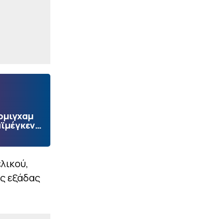
ρμιγχαμ
αϊμέγκεν…
λικού,
ης εξάδας