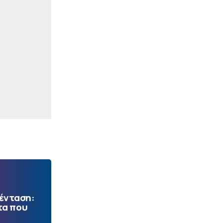
 ένταση:
τα που