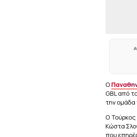
Α
Ο
Παναθη
GBL από το
την ομάδα 
Ο Τούρκος 
Κώστα Σλού
που επηρέα