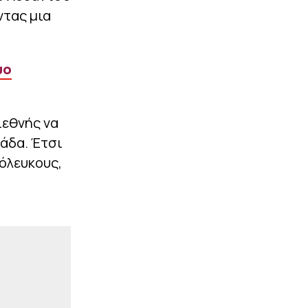
Από τη Βουδαπέστη, στο
ντας μια
Μπέρμιγχαμ και από το
Άμστερνταμ στο
Ναϊμέγκεν…
|
ύο
ΕΘΝΙΚΕΣ ΟΜΑΔΕΣ
15:29
Live streaming: Ισπανία -
Ελλάδα (Eurobasket U16)
ιεθνής να
ΠΕΡΙΣΣΟΤΕΡΑ
άδα. Έτσι
όλευκους,