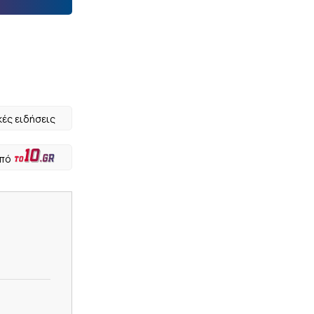
κές ειδήσεις
από