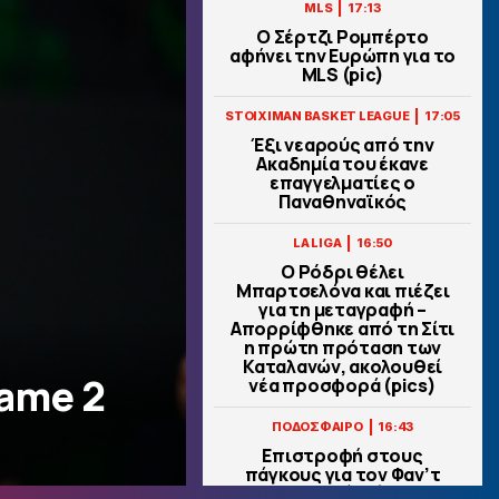
|
MLS
17:13
Ο Σέρτζι Ρομπέρτο
αφήνει την Ευρώπη για το
MLS (pic)
|
STOIXIMAN BASKET LEAGUE
17:05
Έξι νεαρούς από την
Ακαδημία του έκανε
επαγγελματίες ο
Παναθηναϊκός
|
LA LIGA
16:50
Ο Ρόδρι θέλει
Μπαρτσελόνα και πιέζει
για τη μεταγραφή –
Απορρίφθηκε από τη Σίτι
η πρώτη πρόταση των
Καταλανών, ακολουθεί
ame 2
νέα προσφορά (pics)
|
ΠΟΔΟΣΦΑΙΡΟ
16:43
Επιστροφή στους
πάγκους για τον Φαν’τ
Σχιπ (pic)