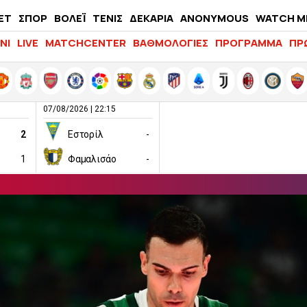
ΕΤ
ΣΠΟΡ
ΒΟΛΕΪ
ΤΕΝΙΣ
ΔΕΚΑΡΙΑ
ANONYMOUS
WATCH M
LIFEWITNESS
ΝΙ
LIVE
MATCHCENTER
ΒΑΘΜΟΛΟΓΙΕΣ
ΠΡΟΓΡΑΜΜΑ
ΠΡ
07/08/2026 | 22:15
2
Εστορίλ
-
1
Φαμαλισάο
-