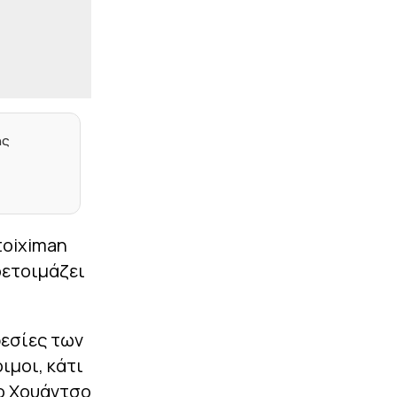
|
ΠΟΔΟΣΦΑΙΡΟ
16:11
Ρόμπι Ούρε για τις φήμες
περί ΠΑΟΚ: «Το να κάνω
το άλμα είναι κάτι που θα
με ενδιέφερε»
|
ΠΟΔΟΣΦΑΙΡΟ
16:08
Συλλήψεις από τη ΕΛ.ΑΣ.
ης
στον αγώνα
Παναθηναϊκός – ΤΣΣΚΑ
1948
|
EUROLEAGUE
15:55
Σενγκέλια για τη θητεία
toiximan
του στην Μπαρτσελόνα:
«Ήταν τιμή μου να
οετοιμάζει
φορέσω αυτή τη φανέλα»
|
STOIXIMAN SUPERLEAGUE
15:45
Επαγγελματίας ο Βαρελάς
ρεσίες των
στην Καλαμάτα
ιμοι, κάτι
|
CHAMPIONS LEAGUE
15:40
 ο Χουάντσο