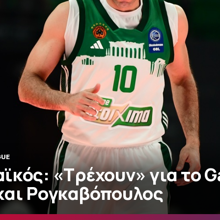
GUE
ϊκός: «Τρέχουν» για το G
και Ρογκαβόπουλος