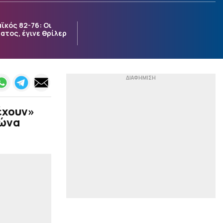
|
STOIXIMAN SUPERLEAGUE
16:29
ϊκός 82-76: Οι
Στην Κύπρο θα συνεχίσει
ατος, έγινε θρίλερ
την καριέρα του ο Ντιμπί
Κεϊτά
|
ΕΠΙΚΑΙΡΟΤΗΤΑ
16:24
Βίντεο ντοκουμέντο από
τη μετωπική σύγκρουση
φορτηγού με IX, που
στοίχισε τη ζωή σε
έχουν»
μητέρα και γιο
γώνα
|
STOIXIMAN SUPERLEAGUE
16:16
«Πρόταση δανεισμού για
τον Κωνσταντέλια στον
ΠΑΟΚ»
|
STOIXIMAN SUPERLEAGUE
16:12
Ο Δημήτρης Ρέτσος
επέστρεψε στον
Ολυμπιακό