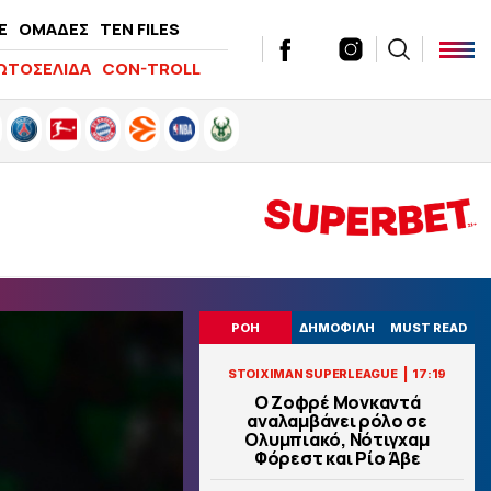
E
ΟΜΑΔΕΣ
TEN FILES
ΩΤΟΣΕΛΙΔΑ
CON-TROLL
ΡΟΗ
ΔΗΜΟΦΙΛΗ
MUST READ
|
STOIXIMAN SUPERLEAGUE
17:19
Ο Ζοφρέ Μονκαντά
αναλαμβάνει ρόλο σε
Ολυμπιακό, Νότιγχαμ
Φόρεστ και Ρίο Άβε