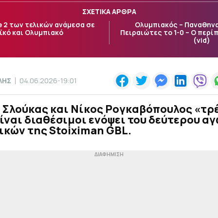
ΣΧΕΤΙΚΑ ΑΡΘΡΑ
e 2 των τελικών ανάμεσα σε
Ολυμπιακός – Παναθηνα
κό και Ολυμπιακό
Πειραιώτες το 1-0 – Ο περίπ
(vid)
ΛΗΣ
04.06.2026-19:01
 Σλούκας και Νίκος Ρογκαβόπουλος «τρ
είναι διαθέσιμοι ενόψει του δεύτερου α
ικών της Stoiximan GBL.