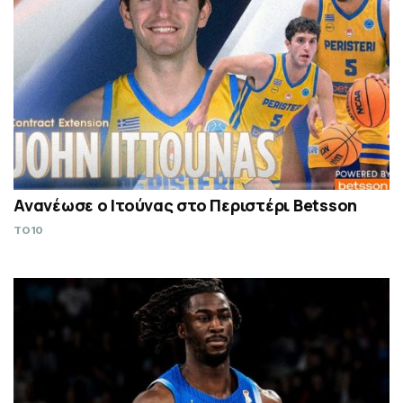
Ανανέωσε ο Ιτούνας στο Περιστέρι Betsson
TO10