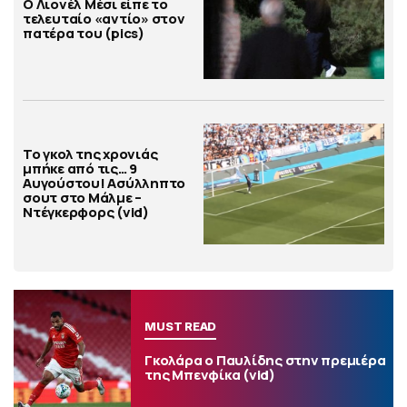
Ο Λιονέλ Μέσι είπε το
τελευταίο «αντίο» στον
πατέρα του (pics)
Το γκολ της χρονιάς
μπήκε από τις… 9
Αυγούστου! Ασύλληπτο
σουτ στο Μάλμε –
Ντέγκερφορς (vid)
MUST READ
Γκολάρα ο Παυλίδης στην πρεμιέρα
της Μπενφίκα (vid)