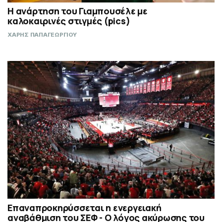
Η ανάρτηση του Γιαμπουσέλε με
καλοκαιρινές στιγμές (pics)
ΧΑΡΗΣ ΠΑΠΑΓΕΩΡΓΙΟΥ
Επαναπροκηρύσσεται η ενεργειακή
αναβάθμιση του ΣΕΦ - Ο λόγος ακύρωσης του