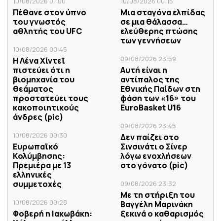
10/08/2026 01:00
10/08/2026 00:15
Πέθανε στον ύπνο
Μια σταγόνα ελπίδας
του γνωστός
σε μια θάλασσα…
αθλητής του UFC
ελεύθερης πτώσης
των γεννήσεων
10/08/2026 00:45
09/08/2026 23:59
Η Λένα Χίντεϊ
πιστεύει ότι η
Αυτή είναι η
βιομηχανία του
αντίπαλος της
θεάματος
Εθνικής Παίδων στη
προστατεύει τους
φάση των «16» του
κακοποιητικούς
EuroBasket U16
άνδρες (pic)
09/08/2026 23:45
10/08/2026 00:30
Δεν παίζει στο
Ευρωπαϊκό
Σινσινάτι ο Σίνερ
Κολύμβησης:
λόγω ενοχλήσεων
Πρεμιέρα με 13
στο γόνατο (pic)
ελληνικές
συμμετοχές
09/08/2026 23:32
Με τη στήριξη του
10/08/2026 00:28
Βαγγέλη Μαρινάκη
Φοβερή η Ιακωβάκη:
ξεκινά ο καθαρισμός