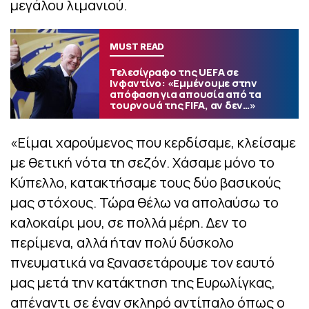
μεγάλου λιμανιού.
MUST READ
Τελεσίγραφο της UEFA σε
Ινφαντίνο: «Εμμένουμε στην
απόφαση για απουσία από τα
τουρνουά της FIFA, αν δεν…»
«Είμαι χαρούμενος που κερδίσαμε, κλείσαμε
με θετική νότα τη σεζόν. Χάσαμε μόνο το
Κύπελλο, κατακτήσαμε τους δύο βασικούς
μας στόχους. Τώρα θέλω να απολαύσω το
καλοκαίρι μου, σε πολλά μέρη. Δεν το
περίμενα, αλλά ήταν πολύ δύσκολο
πνευματικά να ξανασετάρουμε τον εαυτό
μας μετά την κατάκτηση της Ευρωλίγκας,
απέναντι σε έναν σκληρό αντίπαλο όπως ο