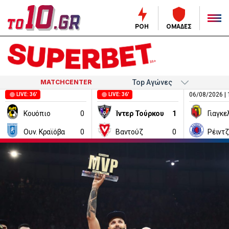
ΡΟΗ
ΟΜΑΔΕΣ
MATCHCENTER
06/08/2026 | 
LIVE: 36'
LIVE: 36'
Κουόπιο
0
Ίντερ Τούρκου
1
Ουν. Κραϊόβα
0
Βαντούζ
0
Ρέιντ