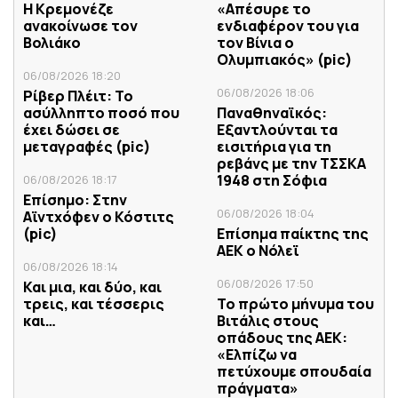
Η Κρεμονέζε
«Απέσυρε το
ανακοίνωσε τον
ενδιαφέρον του για
Βολιάκο
τον Βίνια ο
Ολυμπιακός» (pic)
06/08/2026 18:20
06/08/2026 18:06
Ρίβερ Πλέιτ: Το
ασύλληπτο ποσό που
Παναθηναϊκός:
έχει δώσει σε
Εξαντλούνται τα
μεταγραφές (pic)
εισιτήρια για τη
ρεβάνς με την ΤΣΣΚΑ
1948 στη Σόφια
06/08/2026 18:17
Επίσημο: Στην
06/08/2026 18:04
Αϊντχόφεν ο Κόστιτς
(pic)
Επίσημα παίκτης της
ΑΕΚ ο Νόλεϊ
06/08/2026 18:14
06/08/2026 17:50
Και μια, και δύο, και
τρεις, και τέσσερις
Το πρώτο μήνυμα του
και…
Βιτάλις στους
οπάδους της ΑΕΚ:
«Ελπίζω να
πετύχουμε σπουδαία
πράγματα»