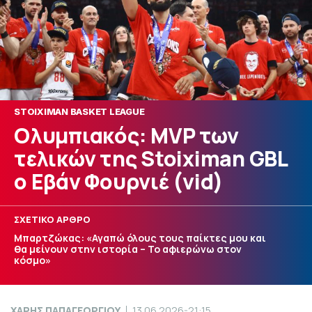
STOIXIMAN BASKET LEAGUE
Ολυμπιακός: MVP των
τελικών της Stoiximan GBL
ο Εβάν Φουρνιέ (vid)
ΣΧΕΤΙΚΟ ΑΡΘΡΟ
Μπαρτζώκας: «Αγαπώ όλους τους παίκτες μου και
θα μείνουν στην ιστορία – Το αφιερώνω στον
κόσμο»
ΧΑΡΗΣ ΠΑΠΑΓΕΩΡΓΙΟΥ
13.06.2026-21:15