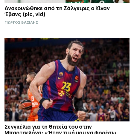
Ανακοινώθηκε από τη Ζάλγκιρις ο Κίναν
Έβανς (pic, vid)
ΓΙΩΡΓΟΣ ΒΑΣΙΛΗΣ
Σενγκέλια για τη θητεία του στην
Μπαρτσελόνα: «Ήταν τιμή μου να φορέσω