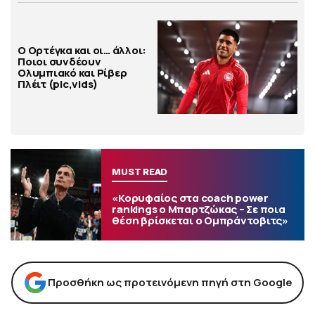
Ο Ορτέγκα και οι… άλλοι:
Ποιοι συνδέουν
Ολυμπιακό και Ρίβερ
Πλέιτ (pic,vids)
MUST READ
«Κορυφαίος στα coach power
rankings ο Μπαρτζώκας – Σε ποια
θέση βρίσκεται ο Ομπράντοβιτς»
Προσθήκη ως προτεινόμενη πηγή στη Google