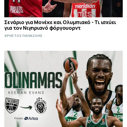
Σενάριο για Μονέκε και Ολυμπιακό - Τι ισχύει
για τον Νιγηριανό φόργουορντ
ΧΡΗΣΤΟΣ ΠΑΠΑΖΩΗΣ