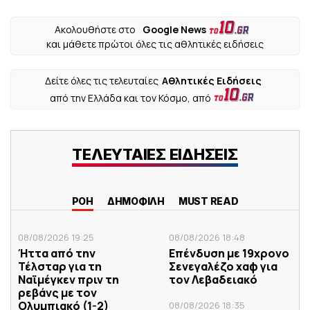
Ακολουθήστε στο
Google News
και μάθετε πρώτοι όλες τις αθλητικές ειδήσεις
Δείτε όλες τις τελευταίες
Αθλητικές Ειδήσεις
από την Ελλάδα και τον Κόσμο, από
ΤΕΛΕΥΤΑΙΕΣ ΕΙΔΗΣΕΙΣ
ΡΟΗ
ΔΗΜΟΦΙΛΗ
MUST READ
08/08/2026 19:25
08/08/2026 18:48
Ήττα από την
Επένδυση με 19χρονο
Τέλσταρ για τη
Σενεγαλέζο χαφ για
Ναϊμέγκεν πριν τη
τον Λεβαδειακό
ρεβάνς με τον
Ολυμπιακό (1-2)
08/08/2026 18:35