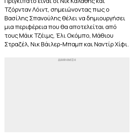
Πριγκιπάτο είναι οι Νικ Καλάθης και
Τζόρνταν Λόιντ, σημειώνοντας πως ο
Βασίλης Σπανούλης θέλει να δημιουργήσει
μια περιφέρεια που θα αποτελείται από
τους Μάικ Τζέιμς, Έλι Οκόμπο, Μάθιου
Στραζέλ, Νικ Βάιλερ-Μπαμπ και Ναντίρ Χίφι.