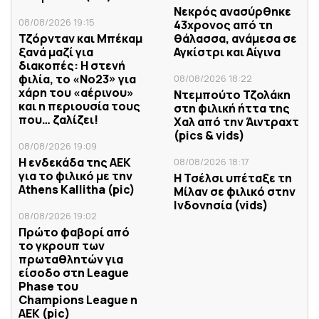
Νεκρός ανασύρθηκε
08/08/2026 19:15
43χρονος από τη
Τζόρνταν και Μπέκαμ
θάλασσα, ανάμεσα σε
ξανά μαζί για
Αγκίστρι και Αίγινα
διακοπές: Η στενή
φιλία, το «Νο23» για
08/08/2026 18:22
χάρη του «αέρινου»
Ντεμπούτο Τζολάκη
και η περιουσία τους
στη φιλική ήττα της
που… ζαλίζει!
Χαλ από την Άιντραχτ
(pics & vids)
08/08/2026 19:09
Η ενδεκάδα της ΑΕΚ
08/08/2026 18:17
για το φιλικό με την
Η Τσέλσι υπέταξε τη
Athens Kallitha (pic)
Μίλαν σε φιλικό στην
Ινδονησία (vids)
08/08/2026 19:02
Πρώτο φαβορί από
το γκρουπ των
πρωταθλητών για
είσοδο στη League
Phase του
Champions League η
ΑΕΚ (pic)