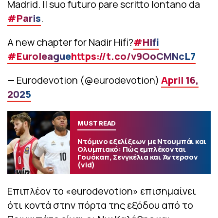
Madrid. Il suo futuro pare scritto lontano da
#Paris
.
A new chapter for Nadir Hifi?
#Hifi
#Euroleague
https://t.co/v9OoCMNcL7
— Eurodevotion (@eurodevotion)
April 16,
2025
MUST READ
Ντόμινο εξελίξεων με Ντουμπάι και
Ολυμπιακό: Πώς εμπλέκονται
Γουόκαπ, Σενγκέλια και Άντερσον
(vid)
Επιπλέον το «eurodevotion» επισημαίνει
ότι κοντά στην πόρτα της εξόδου από το