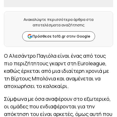
Ανακαλύψτε περισσότερα άρθρα στα
αποτελέσματα αναζήτησης
Πρόσθεσε to10.gr στην Google
Ο Αλεσάντρο Παγιόλα είναι ένας από τους
πιο περιζήτητους γκαρντ στη Euroleague,
καθώς έρχεται από μια ιδιαίτερη χρονιά με
τη Βίρτους Μπολόνια και αναμένεται να
αποχωρήσει το καλοκαίρι.
Σύμφωνα με όσα αναφέρουν στο εξωτερικό,
οι ομάδες που ενδιαφέρονται για την
απόκτηση του είναι αρκετές, όμως αυτή που