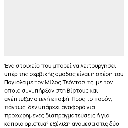
Ένα στοιχείο που μπορεί να λειτουργήσει
υπέρ της σερβικής ομάδας είναι η σχέση του
Παγιόλα με τον Μίλος Τεόντοσιτς, με τον
οποίο συνυπήρξαν στη Βίρτους και
ανέπτυξαν στενή επαφή. Προς το παρόν,
πάντως, δεν υπάρχει αναφορά για
προχωρημένες διαπραγματεύσεις ή για
κάποια οριστική εξέλιξη ανάμεσα στις δύο