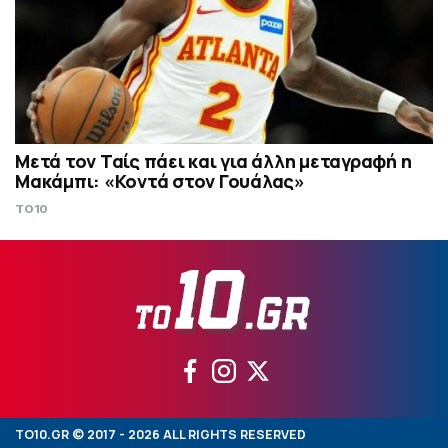
Μετά τον Ταίς πάει και για άλλη μεταγραφή η
Μακάμπι: «Κοντά στον Γουάλας»
TO10
TO10.GR © 2017 - 2026 ALL RIGHTS RESERVED