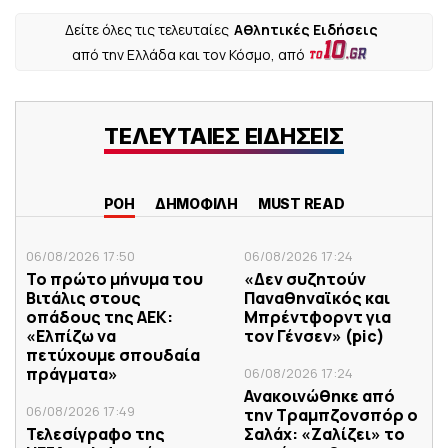
Δείτε όλες τις τελευταίες
Αθλητικές Ειδήσεις
από την Ελλάδα και τον Κόσμο, από
ΤΕΛΕΥΤΑΙΕΣ ΕΙΔΗΣΕΙΣ
ΡΟΗ
ΔΗΜΟΦΙΛΗ
MUST READ
06/08/2026 17:50
06/08/2026 17:24
Το πρώτο μήνυμα του
«Δεν συζητούν
Βιτάλις στους
Παναθηναϊκός και
οπάδους της ΑΕΚ:
Μπρέντφορντ για
«Ελπίζω να
τον Γένσεν» (pic)
πετύχουμε σπουδαία
πράγματα»
06/08/2026 17:24
Ανακοινώθηκε από
06/08/2026 17:49
την Τραμπζονσπόρ ο
Τελεσίγραφο της
Σαλάχ: «Ζαλίζει» το