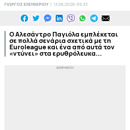
ΓΙΩΡΓΟΣ ΕΛΕΥΘΕΡΙΟΥ
13.06.2026-09:33
Ο Αλεσάντρο Παγιόλα εμπλέκεται
σε πολλά σενάρια σχετικά με τη
Euroleague και ένα από αυτά τον
«ντύνει» στα ερυθρόλευκα...