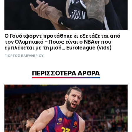
Ο Γουότφορντ προτάθηκε κι εξετάζεται από
τον Ολυμπιακό – Ποιος είναι ο ΝΒΑer που
εμπλέκεται με τη μισή… Euroleague (vids)
ΓΙΩΡΓΟΣ ΕΛΕΥΘΕΡΙΟΥ
ΠΕΡΙΣΣΟΤΕΡΑ ΑΡΘΡΑ