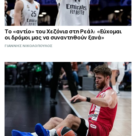
Το «αντίο» του Χεζόνια στη Ρεάλ: «Εύχομαι
οι δρόμοι μας να συναντηθούν ξανά»
ΓΙΑΝΝΗΣ ΝΙΚΟΛΟΠΟΥΛΟΣ