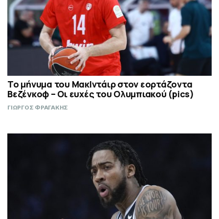
Το μήνυμα του ΜακΙντάιρ στον εορτάζοντα
Βεζένκοφ – Οι ευχές του Ολυμπιακού (pics)
ΓΙΩΡΓΟΣ ΦΡΑΓΑΚΗΣ