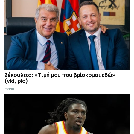
Σέκουλιτς: «Τιμή μου που βρίσκομαι εδώ»
(vid, pic)
TO10