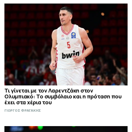
Τι γίνεται με τον Λαρεντζάκη στον
Ολυμπιακό: Το συμβόλαιο και η πρόταση που
έχει στα χέρια του
ΓΙΩΡΓΟΣ ΦΡΑΓΑΚΗΣ