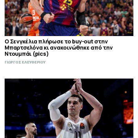
Ο Σενγκέλια πλήρωσε το buy-out στην
Μπαρτσελόνα κι ανακοινώθηκε από την
Ντουμπάι (pics)
ΓΙΩΡΓΟΣ ΕΛΕΥΘΕΡΙΟΥ