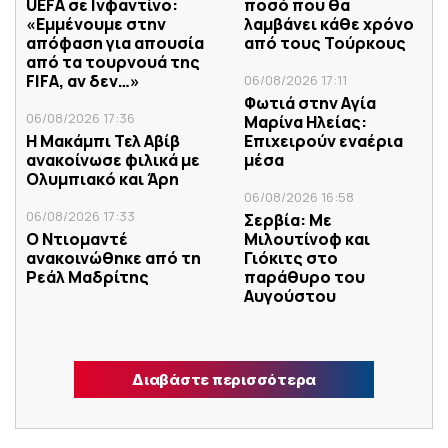
UEFA σε Ινφαντίνο:
ποσό που θα
«Εμμένουμε στην
λαμβάνει κάθε χρόνο
απόφαση για απουσία
από τους Τούρκους
από τα τουρνουά της
FIFA, αν δεν…»
06/08/2026 17:11
Φωτιά στην Aγία
06/08/2026 17:36
Μαρίνα Ηλείας:
Η Μακάμπι Τελ Αβίβ
Επιχειρούν εναέρια
ανακοίνωσε φιλικά με
μέσα
Ολυμπιακό και Άρη
06/08/2026 16:58
06/08/2026 17:33
Σερβία: Με
Ο Ντιομαντέ
Μιλουτίνοφ και
ανακοινώθηκε από τη
Γιόκιτς στο
Ρεάλ Μαδρίτης
παράθυρο του
Αυγούστου
Διαβάστε περισσότερα