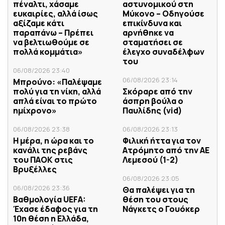
πέναλτι, χάσαμε
αστυνομικού στη
ευκαιρίες, αλλά ίσως
Μύκονο – Οδηγούσε
αξίζαμε κάτι
επικίνδυνα και
παραπάνω – Πρέπει
αρνήθηκε να
να βελτιωθούμε σε
σταματήσει σε
πολλά κομμάτια»
έλεγχο συναδέλφων
του
06/08/2026 23:40
06/08/2026 23:14
Μπρούνο: «Παλέψαμε
πολύ για τη νίκη, αλλά
Σκόραρε από την
απλά είναι το πρώτο
άσπρη βούλα ο
ημίχρονο»
Παυλίδης (vid)
06/08/2026 23:38
06/08/2026 23:13
Η μέρα, η ώρα και το
Φιλική ήττα για τον
κανάλι της ρεβάνς
Ατρόμητο από την ΑΕ
του ΠΑΟΚ στις
Λεμεσού (1-2)
Βρυξέλλες
06/08/2026 23:05
06/08/2026 23:36
Θα παλέψει για τη
Βαθμολογία UEFA:
θέση του στους
Έχασε έδαφος για τη
Νάγκετς ο Γουόκερ
10η θέση η Ελλάδα,