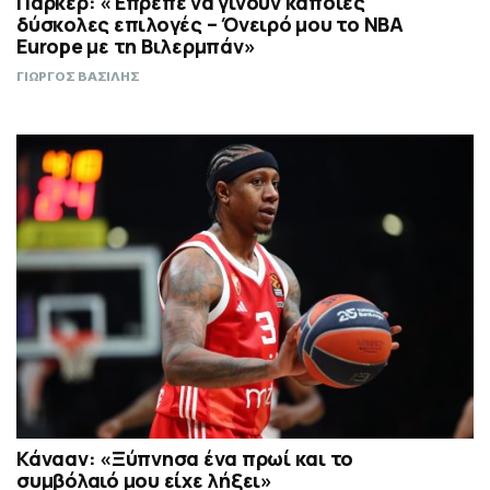
Πάρκερ: «Έπρεπε να γίνουν κάποιες
δύσκολες επιλογές – Όνειρό μου το NBA
Europe με τη Βιλερμπάν»
ΓΙΩΡΓΟΣ ΒΑΣΙΛΗΣ
Κάνααν: «Ξύπνησα ένα πρωί και το
συμβόλαιό μου είχε λήξει»