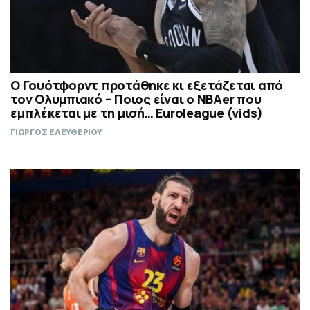
Ο Γουότφορντ προτάθηκε κι εξετάζεται από
τον Ολυμπιακό – Ποιος είναι ο ΝΒΑer που
εμπλέκεται με τη μισή… Euroleague (vids)
ΓΙΩΡΓΟΣ ΕΛΕΥΘΕΡΙΟΥ