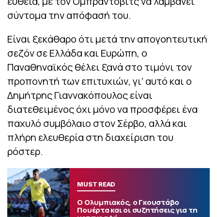
ευθεία, με τον Ομπράντοβιτς να λαμβάνει
σύντομα την απόφασή του.
Είναι ξεκάθαρο ότι μετά την απογοητευτική
σεζόν σε Ελλάδα και Ευρώπη, ο
Παναθηναϊκός θέλει ξανά στο τιμόνι τον
προπονητή των επιτυχιών, γι’ αυτό και ο
Δημήτρης Γιαννακόπουλος είναι
διατεθειμένος όχι μόνο να προσφέρει ένα
παχυλό συμβόλαιο στον Σέρβο, αλλά και
πλήρη ελευθερία στη διαχείριση του
ρόστερ.
MUST READ
Ο Ολυμπιακός, ο Γκουστάβο
Πουέρτα και οι συζητήσεις για τη