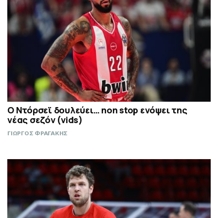
Ο Ντόρσεϊ δουλεύει… non stop ενόψει της
νέας σεζόν (vids)
ΓΙΩΡΓΟΣ ΦΡΑΓΑΚΗΣ