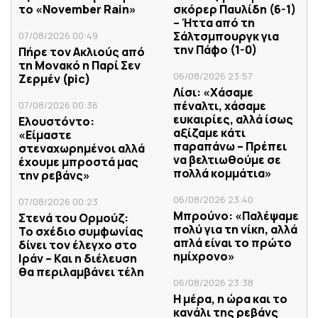
το «November Rain»
σκόρερ Παυλίδη (6-1)
– Ήττα από τη
Σάλτσμπουργκ για
07/08/2026 00:49
την Πάφο (1-0)
Πήρε τον Ακλιούς από
τη Μονακό η Παρί Σεν
06/08/2026 23:57
Ζερμέν (pic)
Λίσι: «Χάσαμε
πέναλτι, χάσαμε
07/08/2026 00:36
ευκαιρίες, αλλά ίσως
Ελουστόντο:
αξίζαμε κάτι
«Είμαστε
παραπάνω – Πρέπει
στεναχωρημένοι αλλά
να βελτιωθούμε σε
έχουμε μπροστά μας
πολλά κομμάτια»
την ρεβάνς»
06/08/2026 23:40
07/08/2026 00:23
Μπρούνο: «Παλέψαμε
Στενά του Ορμούζ:
πολύ για τη νίκη, αλλά
Το σχέδιο συμφωνίας
απλά είναι το πρώτο
δίνει τον έλεγχο στο
ημίχρονο»
Ιράν – Και η διέλευση
θα περιλαμβάνει τέλη
06/08/2026 23:38
Η μέρα, η ώρα και το
κανάλι της ρεβάνς