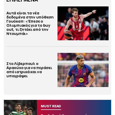
Αυτά είναι τα νέα
δεδομένα στην υπόθεση
Γουόκαπ: «Έπεσε ο
Ολυμπιακός για το buy
out, τι ζητάει από την
Ντουμπάι»
Στο Λίβερπουλ ο
Αραούχο για να περάσει
από ιατρικά και να
υπογράψει
MUST READ