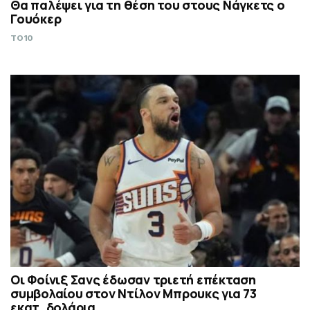
Θα παλέψει για τη θέση του στους Νάγκετς ο
Γουόκερ
TO10
Οι Φοίνιξ Σανς έδωσαν τριετή επέκταση
συμβολαίου στον Ντίλον Μπρουκς για 73
εκατ. δολάρια