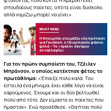
φτάνοντας πολύ κοντά. Η Αμερική έχει
σπουδαίους παίκτες, οπότε είναι δύσκολο,
αλλά νομίζω μπορεί να γίνει».
MUST READ
Η Ντουμπάι ετοιμάζει νέα πρόταση
για Γουόκαπ, ο Ολυμπιακός ψάχνει
ψηλό – Το «τρελό» σενάριο
ανταλλαγής»
Για τον πρώην συμπαίκτη του, Τζέιλεν
Μπράνσον, ο οποίος κατέκτησε φέτος το
πρωτάθλημα:
«Έπαιξε πολύ καλά. Του
έστειλα ένα μήνυμα, έχει κάθε λόγο να είναι
χαρούμενος. Έχουμε και οι δύο βελτιωθεί
πολύ από τότε. Δεν είμαστε οι παίκτες που
ήμασταν». Ενώ προσέθεσε: «Θα ήταν πολύ