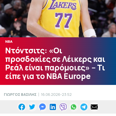
NBA
Ντόντσιτς: «Οι
προσδοκίες σε Λέικερς και
Ρεάλ είναι παρόμοιες» – Τι
είπε για το NBA Europe
ΓΙΩΡΓΟΣ ΒΑΣΙΛΗΣ
16.06.2026-23:52