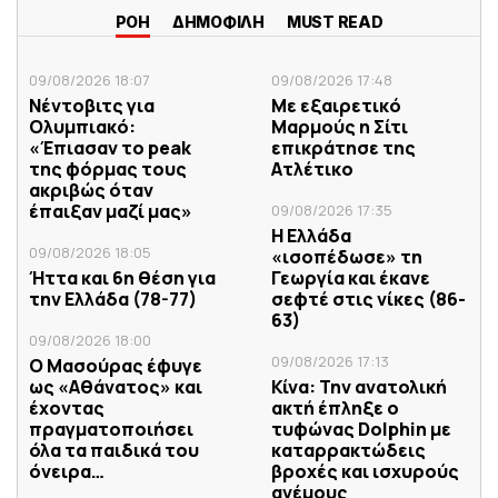
ΡΟΗ
ΔΗΜΟΦΙΛΗ
MUST READ
09/08/2026 18:07
09/08/2026 17:48
Νέντοβιτς για
Με εξαιρετικό
Ολυμπιακό:
Μαρμούς η Σίτι
«Έπιασαν το peak
επικράτησε της
της φόρμας τους
Ατλέτικο
ακριβώς όταν
έπαιξαν μαζί μας»
09/08/2026 17:35
Η Ελλάδα
09/08/2026 18:05
«ισοπέδωσε» τη
Ήττα και 6η θέση για
Γεωργία και έκανε
την Ελλάδα (78-77)
σεφτέ στις νίκες (86-
63)
09/08/2026 18:00
09/08/2026 17:13
Ο Μασούρας έφυγε
ως «Αθάνατος» και
Κίνα: Την ανατολική
έχοντας
ακτή έπληξε ο
πραγματοποιήσει
τυφώνας Dolphin με
όλα τα παιδικά του
καταρρακτώδεις
όνειρα…
βροχές και ισχυρούς
ανέμους