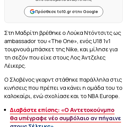
Πρόσθεσε to10.gr στην Google
Στη Μαδρίτη βρέθηκε ο Λούκα Ντόντσιτς ως
ambassador του «The One», ενός U18 1v1
τουρνουά μπάσκετ της Nike, και μίλησε για
τη σεζόν που είχε στους Λος Άντζελες
Λέικερς.
Ο Σλοβένος γκαρντ στάθηκε παράλληλα στις
κινήσεις που πρέπει να κάνει η ομάδα του το
καλοκαίρι, ενώ σχολίασε και το NBA Europe.
Διαβάστε επίσης: «Ο Αντετοκούνμπο
θα υπέγραφε νέο συμβόλαιο αν πήγαινε
στους Σέλτικς»