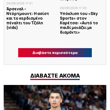
09/08/2026 17:51
09/08/2026 17:00
Άρσεναλ -
Ντόρτμουντ: Η ασίστ
Υπόκλιση του «Sky
και το κερδισμένο
Sports» στον
πέναλτι του Τζόλη
Καρέτσα: «Αυτό το
(vids)
παιδί μοιάζει με
διαμάντι»
Διαβάστε περισσότερα
ΔΙΑΒΑΣΤΕ ΑΚΟΜΑ