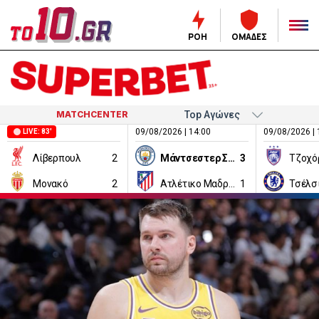
ΡΟΗ
ΟΜΑΔΕΣ
MATCHCENTER
09/08/2026 | 14:00
09/08/2026 | 
LIVE: 83'
Λίβερπουλ
2
Μάντσεστερ Σίτι
3
Τζοχό
Μονακό
2
Ατλέτικο Μαδρίτης
1
Τσέλσ