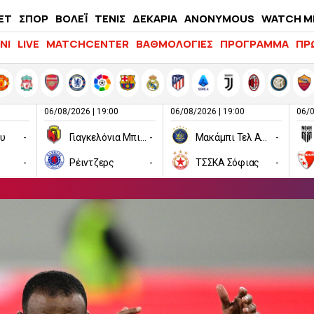
ΕΤ
ΣΠΟΡ
ΒΟΛΕΪ
ΤΕΝΙΣ
ΔΕΚΑΡΙΑ
ANONYMOUS
WATCH M
LIFEWITNESS
ΝΙ
LIVE
MATCHCENTER
ΒΑΘΜΟΛΟΓΙΕΣ
ΠΡΟΓΡΑΜΜΑ
ΠΡ
06/08/2026 | 19:00
06/08/2026 | 19:00
06/0
ου
-
Γιαγκελόνια Μπιάλιστοκ
-
Μακάμπι Τελ Αβίβ
-
-
Ρέιντζερς
-
ΤΣΣΚΑ Σόφιας
-