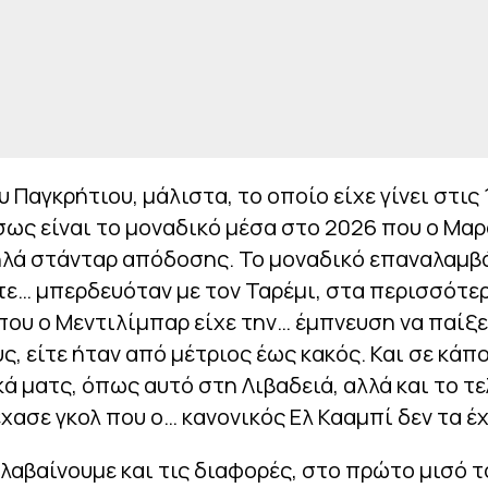
υ Παγκρήτιου, μάλιστα, το οποίο είχε γίνει στις 
σως είναι το μοναδικό μέσα στο 2026 που ο Μαρ
ηλά στάνταρ απόδοσης. Το μοναδικό επαναλαμβ
ίτε… μπερδευόταν με τον Ταρέμι, στα περισσότε
που ο Μεντιλίμπαρ είχε την… έμπνευση να παίξε
ς, είτε ήταν από μέτριος έως κακός. Και σε κάπ
ά ματς, όπως αυτό στη Λιβαδειά, αλλά και το τε
χασε γκολ που ο… κανονικός Ελ Κααμπί δεν τα έ
αλαβαίνουμε και τις διαφορές, στο πρώτο μισό τ