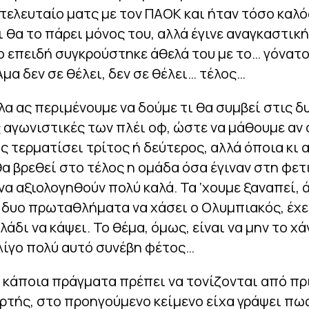
τελευταίο ματς με τον ΠΑΟΚ και ήταν τόσο καλό
ι θα το πάρει μόνος του, αλλά έγινε αναγκαστικ
 επειδή συγκρούστηκε άθελά του με το… γόνατο
μα δεν σε θέλει, δεν σε θέλει… τέλος…
λα ας περιμένουμε να δούμε τι θα συμβεί στις δ
 αγωνιστικές των πλέι οφ, ώστε να μάθουμε αν 
 τερματίσει τρίτος ή δεύτερος, αλλά όποια κι α
α βρεθεί στο τέλος η ομάδα όσα έγιναν στη φετ
να αξιολογηθούν πολύ καλά. Τα ‘χουμε ξαναπεί, 
ι δυο πρωταθλήματα να χάσει ο Ολυμπιακός, έχε
λάδι να κάψει. Το θέμα, όμως, είναι να μην το χά
 λίγο πολύ αυτό συνέβη φέτος…
ή κάποια πράγματα πρέπει να τονίζονται από πρι
ρτής, στο προηγούμενο κείμενο είχα γράψει πω