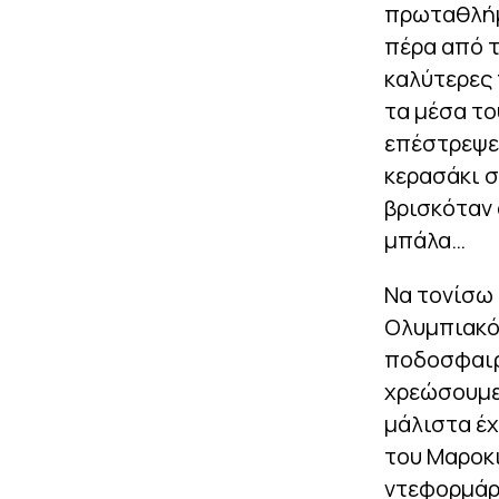
πρωταθλήμα
πέρα από τ
καλύτερες 
τα μέσα το
επέστρεψε 
κερασάκι σ
βρισκόταν 
μπάλα…
Να τονίσω 
Ολυμπιακό
ποδοσφαιρι
χρεώσουμε 
μάλιστα έχ
του Μαροκι
ντεφορμάρι