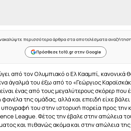
νακαλύψτε περισσότερα άρθρα στα αποτελέσματα αναζήτησ
Πρόσθεσε to10.gr στην Google
γει από τον Ολυμπιακό ο Ελ Κααμπί, κανονικά 
ένα άγαλμά του έξω από το «Γεώργιος Καραϊσκάκ
είναι ένας από τους μεγαλύτερους σκόρερ που 
 φανέλα της ομάδας, αλλά και επειδή είχε βάλε
 υπογραφή του στην ιστορική πορεία προς την
ence League. Φέτος την έβαλε στην απώλεια το
ατος και πιθανώς ακόμα και στην απώλεια της