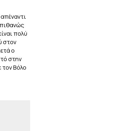
|
UEFA CONFERENCE LEAGUE
00:34
Αλεξαντρόφ: «Δεν
είμαστε φαβορί για τη
ε απέναντι
ρεβάνς»
 πιθανώς
είναι πολύ
ΠΕΡΙΣΣΟΤΕΡΑ
ύ στον
μετά ο
υτό στην
 τον Βόλο