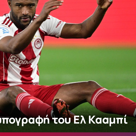
υπογραφή του Ελ Κααμπί