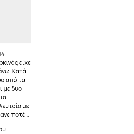
14
οκινός είχε
άνω. Κατά
ρα από τα
ι με δυο
οια
λευταίο με
χανε ποτέ…
ου