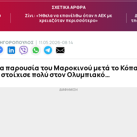
ΣΧΕΤΙΚΑ ΑΡΘΡΑ
υ
Ζίνι: «Ήθελα να επανέλθω όταν η ΑΕΚ με
Δ
χρειαζόταν περισσότερο»
τη
ΡΗΓΟΡΟΠΟΥΛΟΣ
11.05.2026-08:14
α παρουσία του Μαροκινού μετά το Κόπ
 στοίχισε πολύ στον Ολυμπιακό…