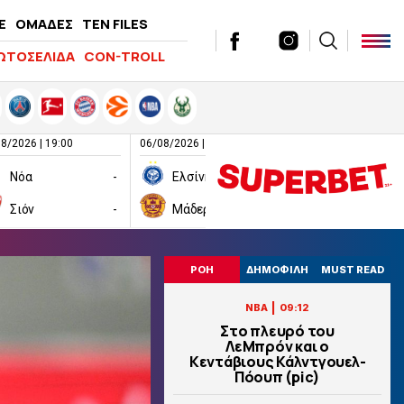
E
ΟΜΑΔΕΣ
TEN FILES
ΩΤΟΣΕΛΙΔΑ
CON-TROLL
8/2026 | 19:00
06/08/2026 | 19:00
06/08/2026 | 19:00
Νόα
-
Ελσίνκι
-
Σιόν
-
Μάδεργουελ
-
Ραπίντ Βιέν
ΡΟΗ
ΔΗΜΟΦΙΛΗ
MUST READ
|
NBA
09:12
Στο πλευρό του
ΛεΜπρόν και ο
Κεντάβιους Κάλντγουελ-
Πόουπ (pic)