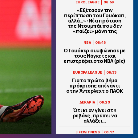
|
EUROLEAGUE
08:59
«Εξέτασαν την
περίπτωση του Γουόκαπ,
αλλά…»: Νέα πρόταση
της Ντουμπάι που δεν
«παίζει» μόνη της
|
NBA
08:46
Ο Γουόκερ συμφώνησε με
τους Νάγκετς και
επιστρέφει στο NBA (pic)
|
EUROPA LEAGUE
08:33
Για το πρώτο βήμα
πρόκρισης απέναντι
στην Άντερλεχτ ο ΠΑΟΚ
|
ΔΕΚΑΡΙΑ
08:20
Ότι κι αν γίνει στη
ρεβάνς, πρέπει να
αλλάξει…
|
LIFEWITNESS
08:17