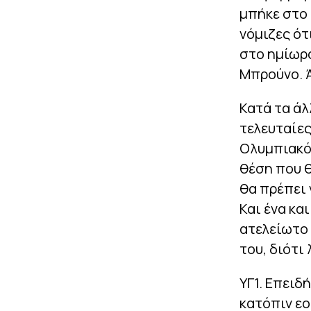
μπήκε στο 
νόμιζες ότ
στο ημίωρο
Μπρούνο. Ά
Κατά τα άλ
τελευταίες
Ολυμπιακός
θέση που θ
θα πρέπει 
Και ένα κα
ατελείωτο 
του, διότι
ΥΓ1. Επειδ
κατόπιν εο