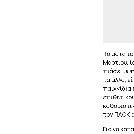
Το ματς το
Μαρτίου, ί
πιάσει υψ
τα άλλα, ε
παιχνίδια 
επιθετικού
καθοριστικ
τον ΠΑΟΚ έ
Για να κατ