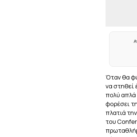
Α
Όταν θα φύ
να στηθεί 
πολύ απλά 
φορέσει τη
πλατιά την
του Confer
πρωταθλήμ