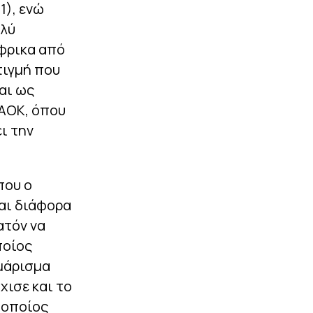
1), ενώ
ολύ
Άφρικα από
τιγμή που
αι ως
ΠΑΟΚ, όπου
ι την
που ο
αι διάφορα
ατόν να
ποίος
ρμάρισμα
χισε και το
 οποίος