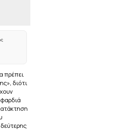
επίσημη πρόταση στη
Σίριους για τον Ούρε»
|
ΠΡΩΤΟΣΕΛΙΔΑ
07:15
Τα αθλητικά
πρωτοσέλιδα της
ημέρας (6/8)
ης
|
ΠΡΩΤΟΣΕΛΙΔΑ
07:07
Tα πολιτικά
πρωτοσέλιδα της
ημέρας (6/8)
θα πρέπει
|
LIFEWITNESS
00:54
ης», διότι
Η Ναόμι Γουότς για τον
μυστικό ρόλο που
έχουν
ανέλαβε στο «Spider-
ι φαρδιά
Man»
 κατάκτηση
|
STOIXIMAN SUPERLEAGUE
00:41
υ
Στην Καλαμάτα ο
Κουρμινόφσκι
 δεύτερης