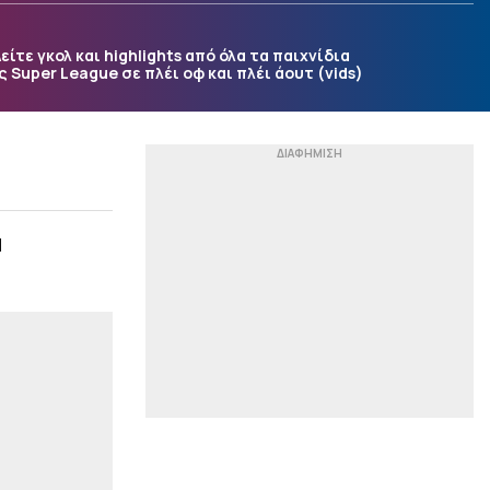
Ανατροπή με την
δικαστική διαμάχη της
Αθηνάς Ωνάση: Η κίνηση
είτε γκολ και highlights από όλα τα παιχνίδια
των 10 εκατομμυρίων
ς Super League σε πλέι οφ και πλέι άουτ (vids)
ευρώ
|
STOIXIMAN SUPERLEAGUE
08:07
Υπογράφει και
ανακοινώνεται ο
Γιαννούλης από τον
ΠΑΟΚ
α
|
ΕΠΙΚΑΙΡΟΤΗΤΑ
07:54
Κρήτη: Φωτιά σε χαμηλή
βλάστηση στη Σητεία –
Μήνυμα του 112
|
ΠΟΔΟΣΦΑΙΡΟ
07:41
Ποιος είναι ο λόγος που ο
Γκάβι έβαψε ροζ τα
μαλλιά του (pics)
|
STOIXIMAN SUPERLEAGUE
07:28
«Ο ΠΑΟΚ κατέθεσε