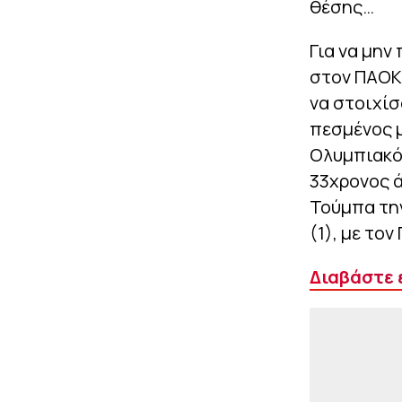
θέσης…
Για να μην
στον ΠΑΟΚ
να στοιχίσ
πεσμένος μ
Ολυμπιακό.
33χρονος ά
Τούμπα την
(1), με τον
Διαβάστε 