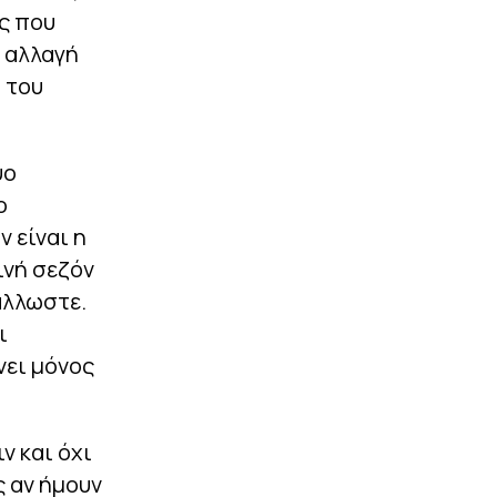
ς που
ή αλλαγή
 του
υο
ο
ν είναι η
ινή σεζόν
άλλωστε.
ι
νει μόνος
ν και όχι
ς αν ήμουν