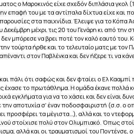
τος ο Μαροκινός είχε σχεδόν διπλάσια γκολ (1
ην επαφή του με τα αντίπαλα δίχτυα είχε και π
παρουσίες στα παιχνίδια. Έλειψε για το Κόπα 
υ Δεκέμβρη μέχρι τις 20 του Γενάρη κι από την σ
δεν μπόρεσε να βρει ποτέ τον καλό εαυτό του. Κ
την τούρτα ήρθε και το τελευταίο ματς με τον 
απέναντι στον Παβλένκα και δεν ήξερε τι να κάνε
και πάλι ότι σαφώς και δεν φταίει ο Ελ Κααμπί 
ς έχασε το πρωτάθλημα. Η ομάδα έκανε πολλά κ
κά εγκλήματα για να το χάσει και δεν είναι δυν
την αποτυχία σ’ έναν ποδοσφαιριστή (σ.σ. ο ο
ει προσφέρει τα μέγιστα…), αλλά και το ντεφο
νού στοίχισε πολύ στον Ολυμπιακό. Όπως στοί
σμα, αλλά και οι τραυματισμοί του Ποντένσε, ο