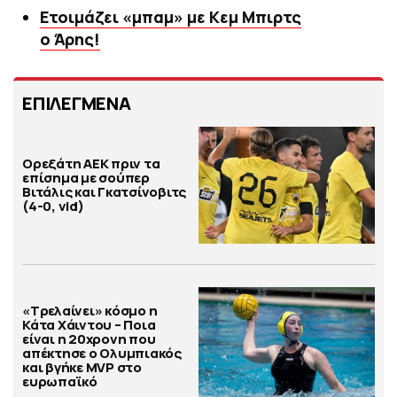
Ετοιμάζει «μπαμ» με Κεμ Μπιρτς
ο Άρης!
ΕΠΙΛΕΓΜΕΝΑ
Ορεξάτη ΑΕΚ πριν τα
επίσημα με σούπερ
Βιτάλις και Γκατσίνοβιτς
(4-0, vid)
«Τρελαίνει» κόσμο η
Κάτα Χάιντου – Ποια
είναι η 20χρονη που
απέκτησε ο Ολυμπιακός
και βγήκε MVP στο
ευρωπαϊκό