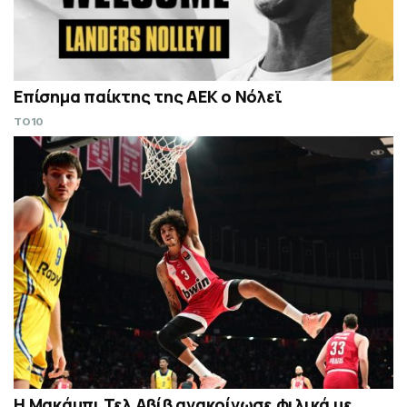
Επίσημα παίκτης της ΑΕΚ ο Νόλεϊ
TO10
Η Μακάμπι Τελ Αβίβ ανακοίνωσε φιλικά με