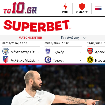
ΡΟΗ
ΟΜΑΔΕΣ
MATCHCENTER
09/08/2026 | 14:00
09/08/2026 | 15:00
09/08/2026 | 
Μάντσεστερ Σίτι
-
Τζοχόρ
-
Άρσεν
Ατλέτικο Μαδρίτης
-
Τσέλσι
-
Ντόρτ