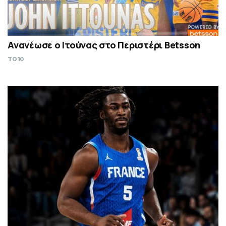
Ανανέωσε ο Ιτούνας στο Περιστέρι Betsson
TO10