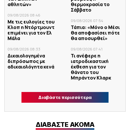
αθλητών»
θερμοκρασία το
Σάββατο
09/08/2026 08:46
09/08/2026 07:54
Με τις ευλογίες του
Κλοπ η Ντόρτμουντ
Τάπια: «Μόνο ο Μέσι
επιμένει για τον Ελ
θα αποφασίσει πότε
Μάλα
θα αποσυρθεί»
09/08/2026 08:33
09/08/2026 07:41
Δικαιολογημένα
Τι ανέφερε η
διπρόσωπος με
ιατροδικαστική
αδικαιολόγητα κενά
έκθεση για τον
θάνατο του
Μπράντον Κλαρκ
Διαβάστε περισσότερα
ΔΙΑΒΑΣΤΕ ΑΚΟΜΑ