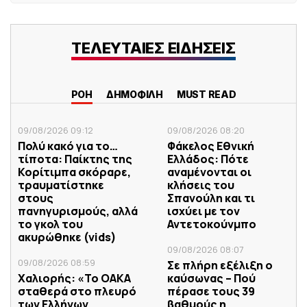
ΤΕΛΕΥΤΑΙΕΣ ΕΙΔΗΣΕΙΣ
ΡΟΗ
ΔΗΜΟΦΙΛΗ
MUST READ
09/08/2026 09:12
09/08/2026 08:20
Πολύ κακό για το…
Φάκελος Εθνική
τίποτα: Παίκτης της
Ελλάδος: Πότε
Κορίτιμπα σκόραρε,
αναμένονται οι
τραυματίστηκε
κλήσεις του
στους
Σπανούλη και τι
πανηγυρισμούς, αλλά
ισχύει με τον
το γκολ του
Αντετοκούνμπο
ακυρώθηκε (vids)
09/08/2026 08:07
09/08/2026 08:59
Σε πλήρη εξέλιξη ο
Χαλιορής: «Το ΟΑΚΑ
καύσωνας – Πού
σταθερά στο πλευρό
πέρασε τους 39
των Ελλήνων
βαθμούς η