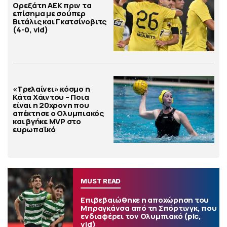
Ορεξάτη ΑΕΚ πριν τα
επίσημα με σούπερ
Βιτάλις και Γκατσίνοβιτς
(4-0, vid)
«Τρελαίνει» κόσμο η
Κάτα Χάιντου – Ποια
είναι η 20χρονη που
απέκτησε ο Ολυμπιακός
και βγήκε MVP στο
ευρωπαϊκό
MUST READ
Επιβεβαιώθηκε η αποχώρηση του
Μπραγκάνσα από τη Σπόρτινγκ, που
ενδιαφέρει τον Ολυμπιακό (pic,
vid)