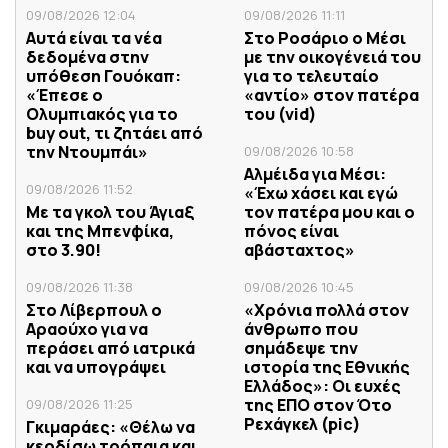
09/08/2026 12:04
09/08/2026 11:11
Αυτά είναι τα νέα
Στο Ροσάριο ο Μέσι
δεδομένα στην
με την οικογένειά του
υπόθεση Γουόκαπ:
για το τελευταίο
«Έπεσε ο
«αντίο» στον πατέρα
Ολυμπιακός για το
του (vid)
buy out, τι ζητάει από
την Ντουμπάι»
09/08/2026 10:58
Αλμέιδα για Μέσι:
09/08/2026 11:52
«Έχω χάσει και εγώ
Με τα γκολ του Άγιαξ
τον πατέρα μου και ο
και της Μπενφίκα,
πόνος είναι
στο 3.90!
αβάσταχτος»
09/08/2026 11:38
09/08/2026 10:45
Στο Λίβερπουλ ο
«Χρόνια πολλά στον
Αραούχο για να
άνθρωπο που
περάσει από ιατρικά
σημάδεψε την
και να υπογράψει
ιστορία της Εθνικής
Ελλάδος»: Οι ευχές
της ΕΠΟ στον Ότο
09/08/2026 11:25
Ρεχάγκελ (pic)
Γκιμαράες: «Θέλω να
κερδίσω τρόπαια και