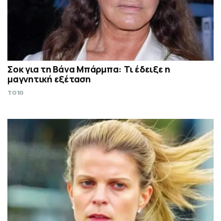
Σoκ για τη Βάνα Μπάρμπα: Τι έδειξε η
μαγνητική εξέταση
TO10