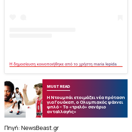
Η δημοσίευση κοινοποιήθηκε από το χρήστη maria lepida (@maria_lepida)
MUST READ
Η Ντουμπάι ετοιμάζει νέα πρόταση
για Γουόκαπ, ο Ολυμπιακός ψάχνει
ψηλό – Το «τρελό» σενάριο
ανταλλαγής»
Πηγή: NewsBeast.gr