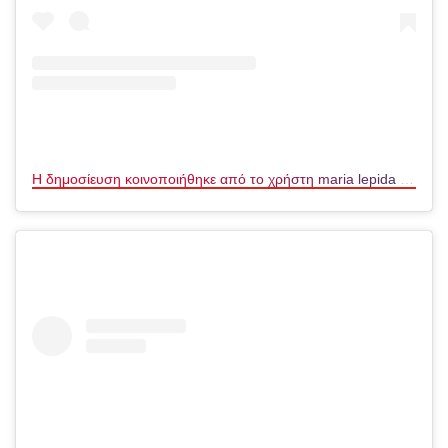
Η δημοσίευση κοινοποιήθηκε από το χρήστη maria lepida (@maria_lepida)