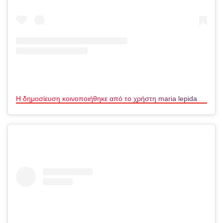
Η δημοσίευση κοινοποιήθηκε από το χρήστη maria lepida (@maria_lepida)