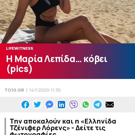
LIFEWITNESS
Η Μαρία Λεπίδα… κόβει
(pics)
TO10.GR
14.11.2020-11:30
Την αποκαλούν και η «Ελληνίδα
Τζένιφερ Λόρενς» - Δείτε τις
φωτογραφίες.