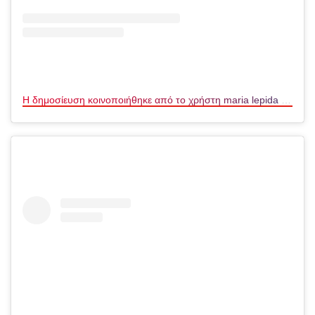
Η δημοσίευση κοινοποιήθηκε από το χρήστη maria lepida (@maria_lepida)