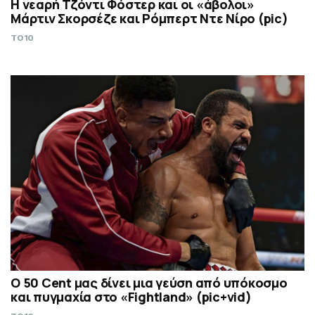
Η νεαρή Τζόντι Φόστερ και οι «άβολοι»
Μάρτιν Σκορσέζε και Ρόμπερτ Ντε Νίρο (pic)
TO10
Ο 50 Cent μας δίνει μια γεύση από υπόκοσμο
και πυγμαχία στο «Fightland» (pic+vid)