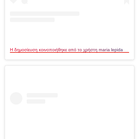
Η δημοσίευση κοινοποιήθηκε από το χρήστη maria lepida (@maria_lepida)