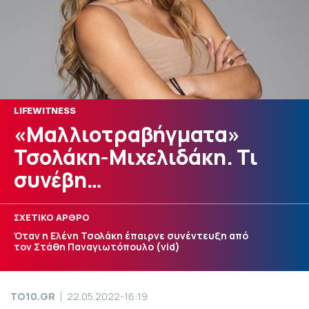
LIFEWITNESS
«Μαλλιοτραβήγματα»
Τσολάκη-Μιχελιδάκη. Τι
συνέβη…
ΣΧΕΤΙΚΟ ΑΡΘΡΟ
Όταν η Ελένη Τσολάκη έπαιρνε συνέντευξη από
τον Στάθη Παναγιωτόπουλο (vid)
TO10.GR
22.05.2022-16:19