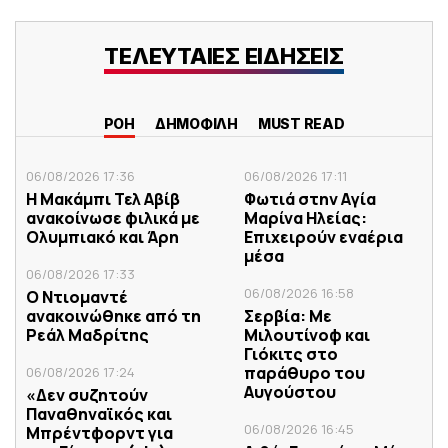
ΤΕΛΕΥΤΑΙΕΣ ΕΙΔΗΣΕΙΣ
ΡΟΗ
ΔΗΜΟΦΙΛΗ
MUST READ
06/08/2026 17:36
06/08/2026 17:11
Η Μακάμπι Τελ Αβίβ
Φωτιά στην Aγία
ανακοίνωσε φιλικά με
Μαρίνα Ηλείας:
Ολυμπιακό και Άρη
Επιχειρούν εναέρια
μέσα
06/08/2026 17:33
06/08/2026 16:58
Ο Ντιομαντέ
ανακοινώθηκε από τη
Σερβία: Με
Ρεάλ Μαδρίτης
Μιλουτίνοφ και
Γιόκιτς στο
παράθυρο του
06/08/2026 17:24
Αυγούστου
«Δεν συζητούν
Παναθηναϊκός και
06/08/2026 16:45
Μπρέντφορντ για