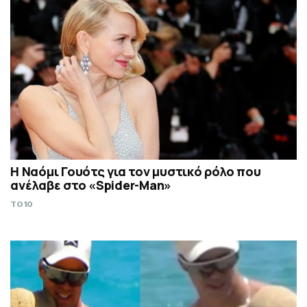
Η Ναόμι Γουότς για τον μυστικό ρόλο που
ανέλαβε στο «Spider-Man»
TO10