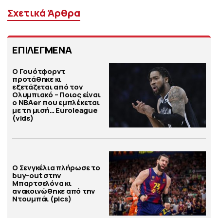
Σχετικά Άρθρα
ΕΠΙΛΕΓΜΕΝΑ
Ο Γουότφορντ
προτάθηκε κι
εξετάζεται από τον
Ολυμπιακό – Ποιος είναι
ο ΝΒΑer που εμπλέκεται
με τη μισή… Euroleague
(vids)
Ο Σενγκέλια πλήρωσε το
buy-out στην
Μπαρτσελόνα κι
ανακοινώθηκε από την
Ντουμπάι (pics)