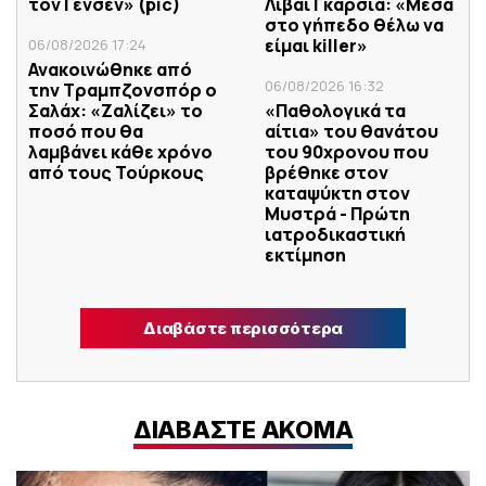
τον Γένσεν» (pic)
Λιβάι Γκαρσία: «Μέσα
στο γήπεδο θέλω να
είμαι killer»
06/08/2026 17:24
Ανακοινώθηκε από
06/08/2026 16:32
την Τραμπζονσπόρ ο
Σαλάχ: «Ζαλίζει» το
«Παθολογικά τα
ποσό που θα
αίτια» του θανάτου
λαμβάνει κάθε χρόνο
του 90χρονου που
από τους Τούρκους
βρέθηκε στον
καταψύκτη στον
Μυστρά - Πρώτη
ιατροδικαστική
εκτίμηση
Διαβάστε περισσότερα
ΔΙΑΒΑΣΤΕ ΑΚΟΜΑ