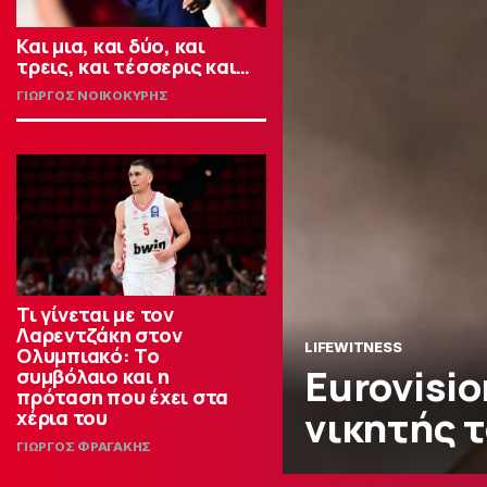
Και μια, και δύο, και
τρεις, και τέσσερις και…
ΓΙΩΡΓΟΣ ΝΟΙΚΟΚΥΡΗΣ
Τι γίνεται με τον
Λαρεντζάκη στον
LIFEWITNESS
Ολυμπιακό: Το
Eurovisio
συμβόλαιο και η
πρόταση που έχει στα
νικητής 
χέρια του
ΓΙΩΡΓΟΣ ΦΡΑΓΑΚΗΣ