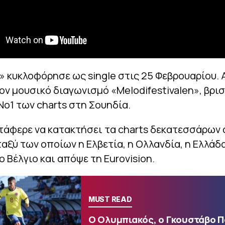
» κυκλοφόρησε ως single στις 25 Φεβρουαρίου.
ον μουσικό διαγωνισμό «Melodifestivalen», βρισ
Νο1 των charts στη Σουηδία.
τάφερε να κατακτήσει τα charts δεκατεσσάρων
αξύ των οποίων η Ελβετία, η Ολλανδία, η Ελλάδα
ο Βέλγιο και απόψε τη Eurovision.
MUST READ
Ο Ολυμπιακός, ο Γκουστάβο 