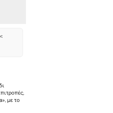
έδαφος για τη 10η θέση η
Ελλάδα, απομακρύνθηκαν
Τσεχία και Πολωνία
|
ΕΠΙΚΑΙΡΟΤΗΤΑ
23:27
Σύλληψη αστυνομικού
στη Μύκονο – Οδηγούσε
επικίνδυνα και αρνήθηκε
ης
να σταματήσει σε έλεγχο
συναδέλφων του
|
EUROPA LEAGUE
23:14
Σκόραρε από την άσπρη
βούλα ο Παυλίδης (vid)
|
PRE SEASON
23:13
Φιλική ήττα για τον
Ατρόμητο από την ΑΕ
δι
Λεμεσού (1-2)
επιτροπές,
|
NBA
23:05
a», με το
Θα παλέψει για τη θέση
του στους Νάγκετς ο
Γουόκερ