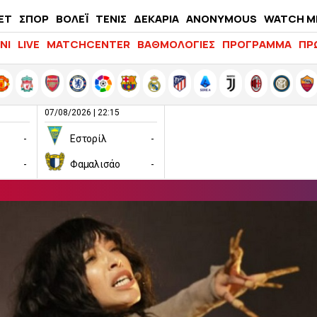
ΕΤ
ΣΠΟΡ
ΒΟΛΕΪ
ΤΕΝΙΣ
ΔΕΚΑΡΙΑ
ANONYMOUS
WATCH M
LIFEWITNESS
ΝΙ
LIVE
MATCHCENTER
ΒΑΘΜΟΛΟΓΙΕΣ
ΠΡΟΓΡΑΜΜΑ
ΠΡ
07/08/2026 | 22:15
-
Εστορίλ
-
-
Φαμαλισάο
-