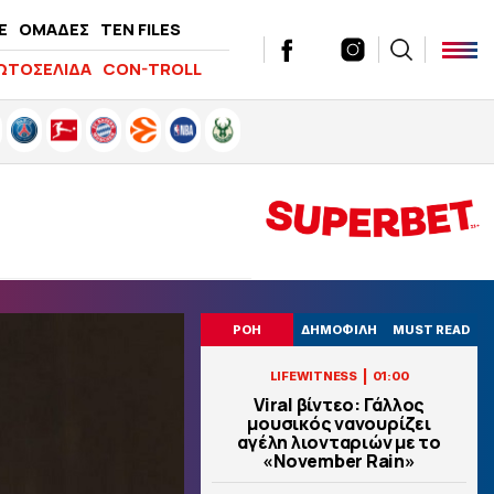
E
ΟΜΑΔΕΣ
TEN FILES
ΩΤΟΣΕΛΙΔΑ
CON-TROLL
ΡΟΗ
ΔΗΜΟΦΙΛΗ
MUST READ
|
LIFEWITNESS
01:00
Viral βίντεο: Γάλλος
μουσικός νανουρίζει
αγέλη λιονταριών με το
«November Rain»