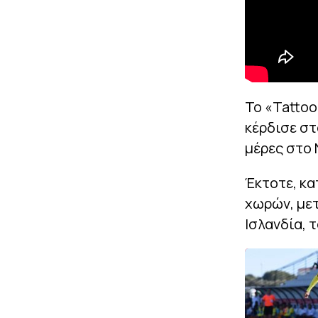
Το «Tattoo
κέρδισε στ
μέρες στο 
Έκτοτε, κα
χωρών, μετ
Ισλανδία, τ