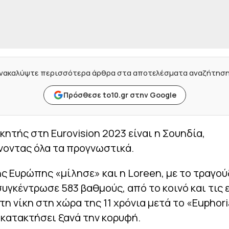
νακαλύψτε περισσότερα άρθρα στα αποτελέσματα αναζήτησ
Πρόσθεσε to10.gr στην Google
κητής στη Eurovision 2023 είναι η Σουηδία,
νοντας όλα τα προγνωστικά.
ης Ευρώπης «μίλησε» και η Loreen, με το τραγού
συγκέντρωσε 583 βαθμούς, από το κοινό και τις 
 τη νίκη στη χώρα της 11 χρόνια μετά το «Euphori
 κατακτήσει ξανά την κορυφή.