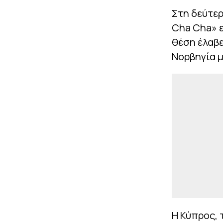
Στη δεύτερ
Cha Cha» ε
θέση έλαβε
Νορβηγία μ
Η Κύπρος,