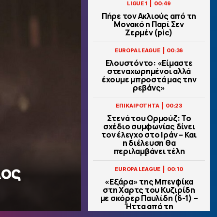
|
LIGUE 1
00:49
Πήρε τον Ακλιούς από τη
Μονακό η Παρί Σεν
Ζερμέν (pic)
|
EUROPA LEAGUE
00:36
Ελουστόντο: «Είμαστε
στεναχωρημένοι αλλά
έχουμε μπροστά μας την
ρεβάνς»
|
ΕΠΙΚΑΙΡΟΤΗΤΑ
00:23
Στενά του Ορμούζ: Το
σχέδιο συμφωνίας δίνει
τον έλεγχο στο Ιράν – Και
η διέλευση θα
περιλαμβάνει τέλη
λος
|
EUROPA LEAGUE
00:10
«Εξάρα» της Μπενφίκα
στη Χαρτς του Κυζιρίδη
με σκόρερ Παυλίδη (6-1) –
Ήττα από τη
Σάλτσμπουργκ για την