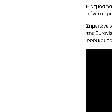
Η ατμόσφαι
πάνω σε μ
Σημειώνετα
της Eurovis
1999 και το