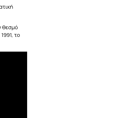
ατική
ον θεσμό
 1991, το