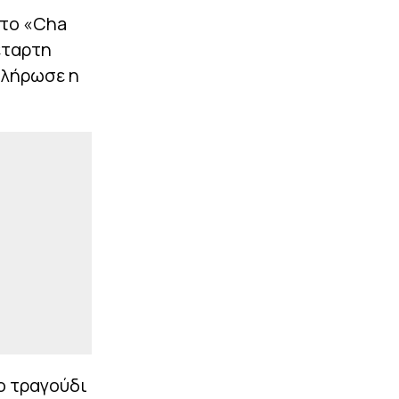
 το «Cha
|
UEFA CONFERENCE LEAGUE
23:03
έταρτη
ΠΑΟΚ: Οι υποψήφιοι
αντίπαλοί του στα πλέι
μπλήρωσε η
οφ του Conference
League, αν αποκλειστεί
από την Άντερλεχτ
|
STOIXIMAN SUPERLEAGUE
22:59
«Εξετάζει την
περίπτωση του Τζέιλεν
Μπλέσα ο Ολυμπιακός»
(vids)
ΠΕΡΙΣΣΟΤΕΡΑ
ο τραγούδι