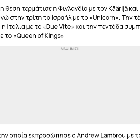
η θέση τερμάτισε η Φινλανδία με τον Käärijä και
νώ στην τρίτη το Ισραήλ με το «Unicorn». Την τ
 η Ιταλία με το «Due Vite» και την πεντάδα συ
ε το «Queen of Kings».
 την οποία εκπροσώπησε ο Andrew Lambrou με τ