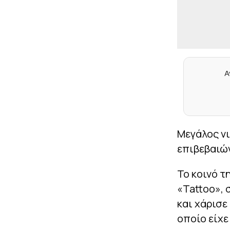
Α
Μεγάλος νι
επιβεβαιώ
Το κοινό τ
«Tattoo», 
και χάρισε
οποίο είχε