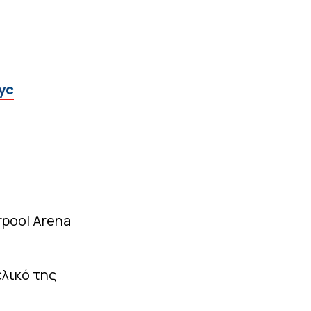
yc
rpool Arena
ελικό της