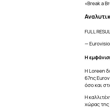
«Break a B
Αναλυτι
FULL RESUL
— Eurovisi
Η εμφάνισ
Η Loreen δ
67ης Eurov
όσο και στ
Η καλλιτέχ
χώρας της 