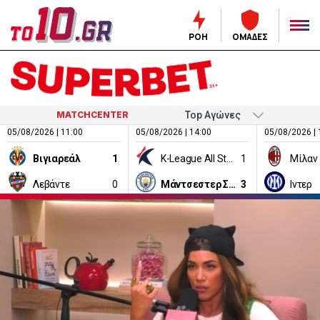
ΡΟΗ
ΟΜΑΔΕΣ
MATCHCENTER
05/08/2026 | 11:00
05/08/2026 | 14:00
05/08/2026 | 
Βιγιαρεάλ
1
K-League All Stars
1
Μίλαν
Λεβάντε
0
Μάντσεστερ Σίτι
3
Ιντερ