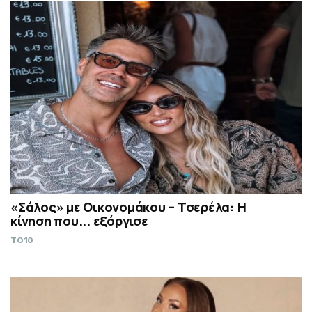
«Σάλος» με Οικονομάκου – Τσερέλα: Η
κίνηση που... εξόργισε
TO10