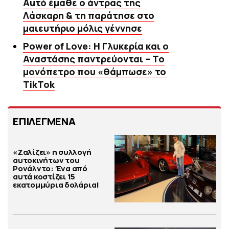
Αuτό έμαθε ο άντρας της
Λάσκαρη & τη παράτησε στο
μαιευτήριο μόλις γέννησε
Power of Love: Η Γλυκερία και ο
Αναστάσης παντρεύονται – Το
μονόπετρο που «θάμπωσε» το
TikTok
ΕΠΙΛΕΓΜΕΝΑ
«Ζαλίζει» η συλλογή
αυτοκινήτων του
Ρονάλντο: Ένα από
αυτά κοστίζει 15
εκατομμύρια δολάρια!