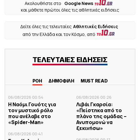
Ακολουθήστε στο
Google News
και μάθετε πρώτοι όλες τις αθλητικές ειδήσεις
Δείτε όλες τις τελευταίες
Αθλητικές Ειδήσεις
από την Ελλάδα και τον Κόσμο, από
ΤΕΛΕΥΤΑΙΕΣ ΕΙΔΗΣΕΙΣ
ΡΟΗ
ΔΗΜΟΦΙΛΗ
MUST READ
06/08/2026 00:54
06/08/2026 00:26
Η Ναόμι Γουότς για
Λιβάι Γκαρσία:
τον μυστικό ρόλο
«Πείστηκα από το
που ανέλαβε στο
πλάνο της ομάδας –
«Spider-Man»
Ανυπομονώ να
ξεκινήσω»
06/08/2026 00:41
06/08/2026 00:17