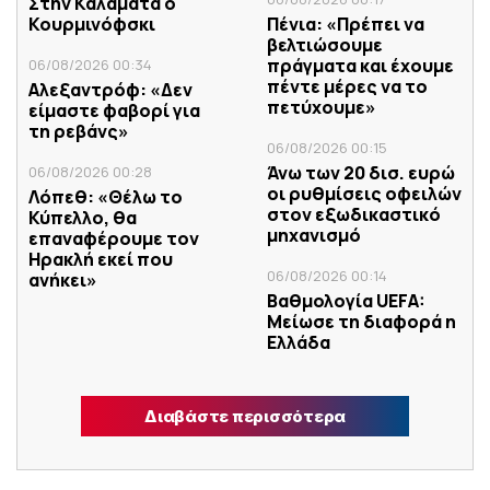
Στην Καλαμάτα ο
Κουρμινόφσκι
Πένια: «Πρέπει να
βελτιώσουμε
πράγματα και έχουμε
06/08/2026 00:34
πέντε μέρες να το
Αλεξαντρόφ: «Δεν
πετύχουμε»
είμαστε φαβορί για
τη ρεβάνς»
06/08/2026 00:15
Άνω των 20 δισ. ευρώ
06/08/2026 00:28
οι ρυθμίσεις οφειλών
Λόπεθ: «Θέλω το
στον εξωδικαστικό
Κύπελλο, θα
μηχανισμό
επαναφέρουμε τον
Ηρακλή εκεί που
06/08/2026 00:14
ανήκει»
Βαθμολογία UEFA:
Μείωσε τη διαφορά η
Ελλάδα
Διαβάστε περισσότερα