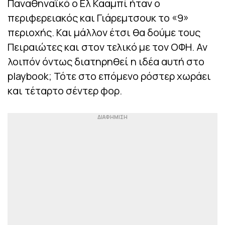
Παναθηναϊκό ο Ελ Κααμπί ήταν ο
περιφερειακός και Γιάρεμτσουκ το «9»
περιοχής. Και μάλλον έτσι θα δούμε τους
Πειραιώτες και στον τελικό με τον ΟΦΗ. Αν
λοιπόν όντως διατηρηθεί η ιδέα αυτή στο
playbook; Τότε στο επόμενο ρόστερ χωράει
και τέταρτο σέντερ φορ.