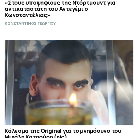
«Στους υποψηφίους της Ντόρτμουντ για
αντικαταστάτη του Αντεγέμι ο
Κωνσταντέλιας»
ΚΩΝΣΤΑΝΤΙΝΟΣ ΓΕΩΡΓΙΟΥ
Κάλεσμα της Original για το μνημόσυνο του
Μιχάλη Κατσούρη (pic)