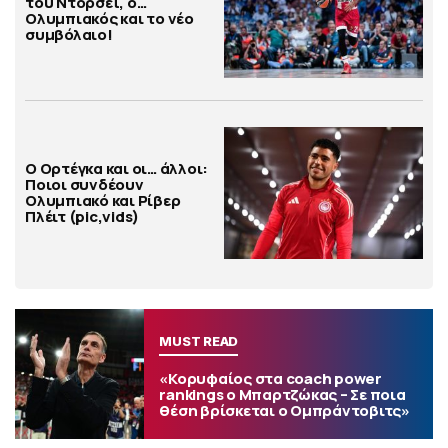
του Ντόρσεϊ, ο…
Ολυμπιακός και το νέο
συμβόλαιο!
Ο Ορτέγκα και οι… άλλοι:
Ποιοι συνδέουν
Ολυμπιακό και Ρίβερ
Πλέιτ (pic,vids)
MUST READ
«Κορυφαίος στα coach power
rankings ο Μπαρτζώκας – Σε ποια
θέση βρίσκεται ο Ομπράντοβιτς»