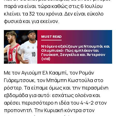
παρά να είναι τώρα καθώς στις 6 Ιουλίου
κλείνει τα 32 του χρόνια. Δεν είναι εύκολο
φυσικά και για εκείνον.
MUST READ
Ντόμινο εξελίξεων με Ντουμπάι και
Ολυμπιακό: Πώς εμπλέκονται
Γουόκαπ, Σενγκέλια και Άντερσον
(vid)
Με τον Αγιούμπ Ελ Κααμπί, τον Ρομάν
Γιάρεμτσουκ, τον Μπάμπη Κωστούλα στο
ρόστερ. Τα είπαμε όμως και την περασμένη
εβδομάδα για αυτό: εσχάτως ολοένα και
αρέσει περισσότερο η ιδέα του 4-4-2 στον
προπονητή. Την Κυριακή κόντρα στον