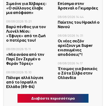
Σιμεόνε για Άλβαρες:
Επίσημα στην
«Ο σύλλογος έλαβε
Άρσεναλ ο Γκιμαράες
μια απόφαση»
08/08/2026 14:44
08/08/2026 15:21
Παίκτης του Ηρακλή ο
Βαρύ πένθος για τον
Νανού
Λιονέλ Μέσι:
«Έφυγε» από τη ζωή
08/08/2026 14:31
ο πατέρας του!
Οι νέες σεζόν
αρχίζουν με Super
08/08/2026 15:11
ενισχυμένες
«Μία ανάσα από την
αποδόσεις*!
Παρί Σεν Ζερμέν ο
Φεράν Τόρες»
08/08/2026 14:17
Έτοιμος για βασικός
08/08/2026 15:10
ο Ζότα Σίλβα στην
Πάλεψε αλλά λύγισε
Ολλανδία
από το Ισραήλ η
Ελλάδα (89-84)
Διαβάστε περισσότερα