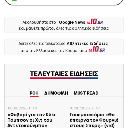
Ακολουθήστε στο
Google News
και μάθετε πρώτοι όλες τις αθλητικές ειδήσεις
Δείτε όλες τις τελευταίες
Αθλητικές Ειδήσεις
από την Ελλάδα και τον Κόσμο, από
ΤΕΛΕΥΤΑΙΕΣ ΕΙΔΗΣΕΙΣ
ΡΟΗ
ΔΗΜΟΦΙΛΗ
MUST READ
10/08/2026 11:40
10/08/2026 10:47
«Φαβορί για τον Κλέι
Γουεμπανιάμα: «Θα
Τόμπσον οι Χιτ του
έπαιρνα τον Φουρνιέ
Αντετοκούνμπο»
στους Σπερς» (vid)