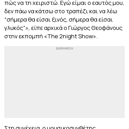
πώς να τη χειριστώ. Εγώ είμαι ο εαυτός μου,
δεν πάω να κάτσω στο τραπέζι και να λέω
“σήμερα θα είσαι ξινός, σήμερα θα είσαι
γλυκός”», είπε αρχικά ο Γιώργος Θεοφάνους
στην εκπομπή «The 2night Show».
Στη συνέχεια, ο μουσικοσυνθέτης