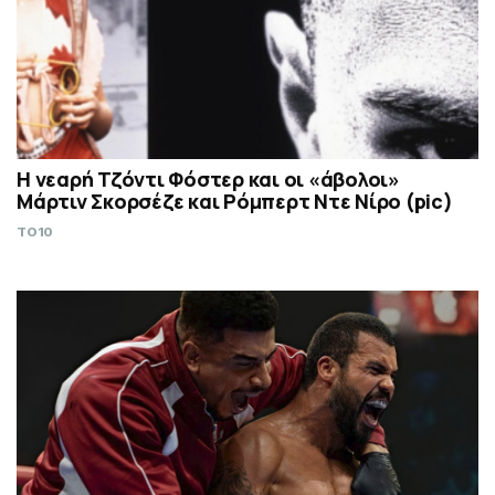
Η νεαρή Τζόντι Φόστερ και οι «άβολοι»
Μάρτιν Σκορσέζε και Ρόμπερτ Ντε Νίρο (pic)
TO10