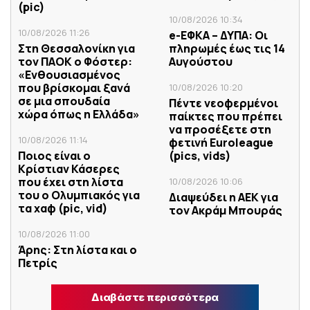
(pic)
10/08/2026 10:34
10/08/2026 11:26
e-ΕΦΚΑ – ΔΥΠΑ: Οι
Στη Θεσσαλονίκη για
πληρωμές έως τις 14
τον ΠΑΟΚ ο Φόστερ:
Αυγούστου
«Ενθουσιασμένος
που βρίσκομαι ξανά
10/08/2026 10:20
σε μια σπουδαία
Πέντε νεοφερμένοι
χώρα όπως η Ελλάδα»
παίκτες που πρέπει
να προσέξετε στη
10/08/2026 11:14
φετινή Euroleague
Ποιος είναι ο
(pics, vids)
Κρίστιαν Κάσερες
που έχει στη λίστα
10/08/2026 10:06
του ο Ολυμπιακός για
Διαψεύδει η ΑΕΚ για
τα χαφ (pic, vid)
τον Ακράμ Μπουράς
10/08/2026 11:00
Άρης: Στη λίστα και ο
Πετρίς
Διαβάστε περισσότερα