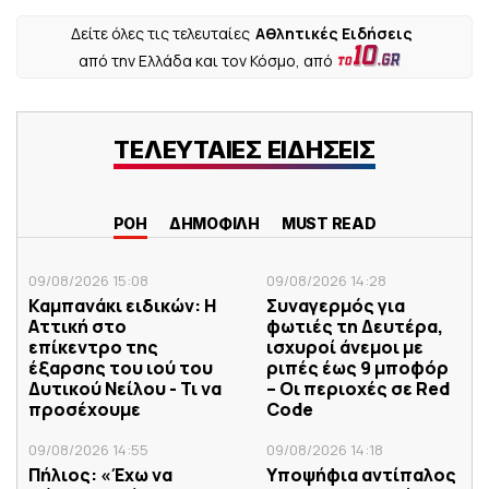
Δείτε όλες τις τελευταίες
Αθλητικές Ειδήσεις
από την Ελλάδα και τον Κόσμο, από
ΤΕΛΕΥΤΑΙΕΣ ΕΙΔΗΣΕΙΣ
ΡΟΗ
ΔΗΜΟΦΙΛΗ
MUST READ
09/08/2026 15:08
09/08/2026 14:28
Καμπανάκι ειδικών: Η
Συναγερμός για
Αττική στο
φωτιές τη Δευτέρα,
επίκεντρο της
ισχυροί άνεμοι με
έξαρσης του ιού του
ριπές έως 9 μποφόρ
Δυτικού Νείλου - Τι να
– Οι περιοχές σε Red
προσέχουμε
Code
09/08/2026 14:55
09/08/2026 14:18
Πήλιος: «Έχω να
Υποψήφια αντίπαλος