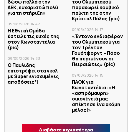
δώσω πολλά στην
του Ολυμπιακού
ΑΕΚ, ευχαριστώ πολύ
παραχωρεί κομβικό
για τη στήριξη»
παίκτη της στην
Κρίσταλ Πάλας (pic)
09/08/2026 14:42
09/08/2026 14:17
Η Εθνική Ομάδα
έστειλε τις ευχές της
«Έντονο ενδιαφέρον
στον Κωνσταντέλια
του Ολυμπιακού για
(pic)
τον Τρέντον
Γουότφορντ – Πόσο
θα περιμένουν οι
09/08/2026 14:33
Πειραιώτες» (pic)
Ο Παυλίδης
επιστρέφει στα γκολ
09/08/2026 14:15
με Super ενισχυμένες
αποδόσεις*!
ΠΑΟΚ για
Κωνσταντέλια: «Η
«ασπρόμαυρη»
οικογένειά μας
απέκτησε ένα ακόμη
μέλος!»
Διαβάστε περισσότερα