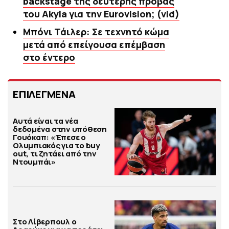
backstage της δεύτερης πρόβας
του Akyla για την Eurovision; (vid)
Μπόνι Τάιλερ: Σε τεχνητό κώμα
μετά από επείγουσα επέμβαση
στο έντερο
ΕΠΙΛΕΓΜΕΝΑ
Αυτά είναι τα νέα
δεδομένα στην υπόθεση
Γουόκαπ: «Έπεσε ο
Ολυμπιακός για το buy
out, τι ζητάει από την
Ντουμπάι»
Στο Λίβερπουλ ο