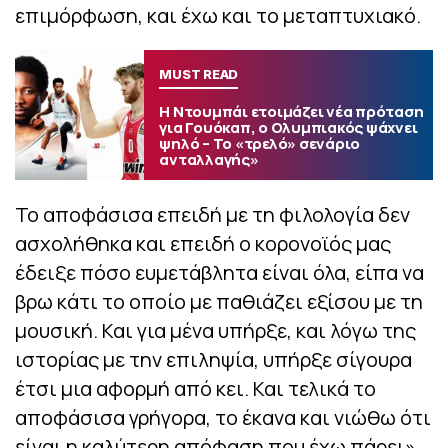
επιμόρφωση, και έχω και το μεταπτυχιακό.
MUST READ
Η Ντουμπάι ετοιμάζει νέα πρόταση
για Γουόκαπ, ο Ολυμπιακός ψάχνει
ψηλό – Το «τρελό» σενάριο
ανταλλαγής»
Το αποφάσισα επειδή με τη φιλολογία δεν
ασχολήθηκα και επειδή ο κορονοϊός μας
έδειξε πόσο ευμετάβλητα είναι όλα, είπα να
βρω κάτι το οποίο με παθιάζει εξίσου με τη
μουσική. Και για μένα υπήρξε, και λόγω της
ιστορίας με την επιληψία, υπήρξε σίγουρα
έτσι μια αφορμή από κει. Και τελικά το
αποφάσισα γρήγορα, το έκανα και νιώθω ότι
είναι η καλύτερη απόφαση που έχω πάρει».