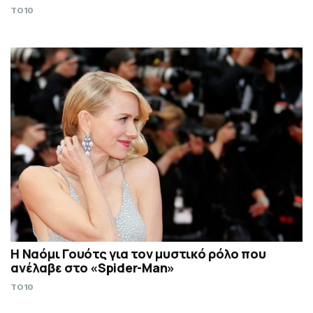
TO10
Η Ναόμι Γουότς για τον μυστικό ρόλο που
ανέλαβε στο «Spider-Man»
TO10