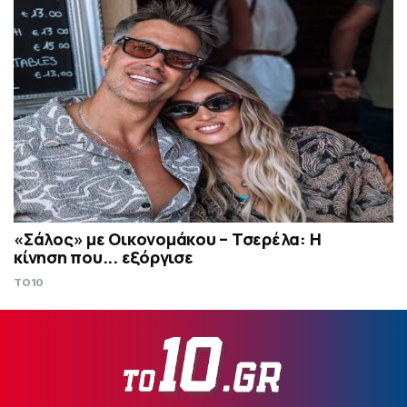
«Σάλος» με Οικονομάκου – Τσερέλα: Η
κίνηση που... εξόργισε
TO10