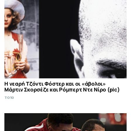
Η νεαρή Τζόντι Φόστερ και οι «άβολοι»
Μάρτιν Σκορσέζε και Ρόμπερτ Ντε Νίρο (pic)
TO10