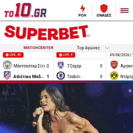
ΡΟΗ
ΟΜΑΔΕΣ
MATCHCENTER
09/08/2026 | 
LIVE: 45'
LIVE: 9'
Μάντσεστερ Σίτι
0
Τζοχόρ
0
Άρσεν
Ατλέτικο Μαδρίτης
1
Τσέλσι
0
Ντόρτ