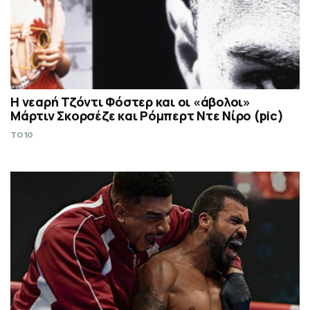
Η νεαρή Τζόντι Φόστερ και οι «άβολοι»
Μάρτιν Σκορσέζε και Ρόμπερτ Ντε Νίρο (pic)
TO10