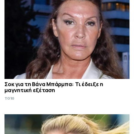
Σoκ για τη Βάνα Μπάρμπα: Τι έδειξε η
μαγνητική εξέταση
TO10