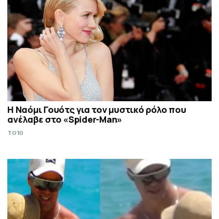
Η Ναόμι Γουότς για τον μυστικό ρόλο που
ανέλαβε στο «Spider-Man»
TO10