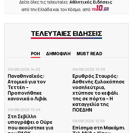
Δείτε όλες τις τελευταίες
Αθλητικές Ειδήσεις
από την Ελλάδα και τον Κόσμο, από
ΤΕΛΕΥΤΑΙΕΣ ΕΙΔΗΣΕΙΣ
ΡΟΗ
ΔΗΜΟΦΙΛΗ
MUST READ
09/08/2026 14:02
09/08/2026 13:09
Παναθηναϊκός:
Ερυθρός Σταυρός:
Ατομικό για τον
Ασθενής ξυλοκόπησε
Τεττέη –
νοσηλεύτρια,
Προπονήθηκε
χτύπησε το κεφάλι
κανονικά ο Λιβάι
της σε πόρτα – Η
καταγγελία της
ΠΟΕΔΗΝ
09/08/2026 13:49
Στη Σεβίλλη
09/08/2026 12:56
υπογράφει ο Ούρε
που ακούστηκε για
Επίσημα στη Μακάμπι