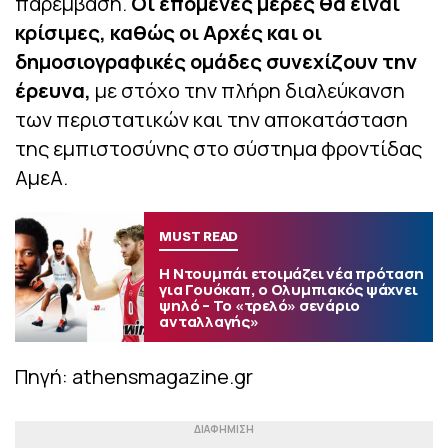
παρέμβαση.
Οι επόμενες μέρες θα είναι
κρίσιμες, καθώς οι Αρχές και οι
δημοσιογραφικές ομάδες συνεχίζουν την
έρευνα,
με στόχο την πλήρη διαλεύκανση
των περιστατικών και την αποκατάσταση
της εμπιστοσύνης στο σύστημα φροντίδας
ΑμεΑ.
MUST READ
Η Ντουμπάι ετοιμάζει νέα πρόταση
για Γουόκαπ, ο Ολυμπιακός ψάχνει
ψηλό – Το «τρελό» σενάριο
ανταλλαγής»
Πηγή: athensmagazine.gr