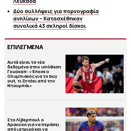
Λευκάδα
Δύο συλλήψεις για πορνογραφία
ανηλίκων – Κατασχέθηκαν
συνολικά 43 σκληροί δίσκοι
ΕΠΙΛΕΓΜΕΝΑ
Αυτά είναι τα νέα
δεδομένα στην υπόθεση
Γουόκαπ: «Έπεσε ο
Ολυμπιακός για το buy
out, τι ζητάει από την
Ντουμπάι»
Στο Λίβερπουλ ο
Αραούχο για να περάσει
από ιατρικά και να