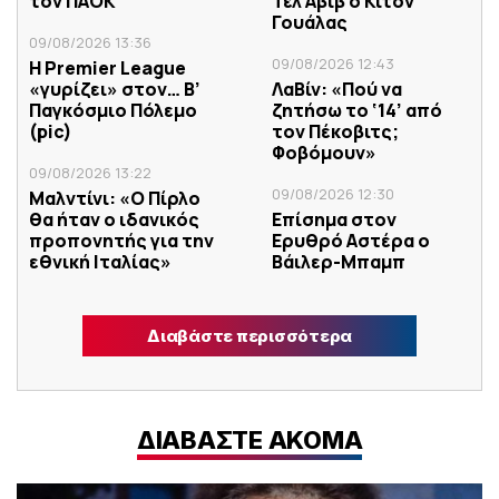
τον ΠΑΟΚ
Τελ Αβίβ ο Κίτον
Γουάλας
09/08/2026 13:36
09/08/2026 12:43
H Premier League
«γυρίζει» στον… Β’
ΛαΒίν: «Πού να
Παγκόσμιο Πόλεμο
ζητήσω το ‘14’ από
(pic)
τον Πέκοβιτς;
Φοβόμουν»
09/08/2026 13:22
09/08/2026 12:30
Μαλντίνι: «Ο Πίρλο
θα ήταν ο ιδανικός
Επίσημα στον
προπονητής για την
Ερυθρό Αστέρα ο
εθνική Ιταλίας»
Βάιλερ-Μπαμπ
Διαβάστε περισσότερα
ΔΙΑΒΑΣΤΕ ΑΚΟΜΑ