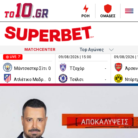
ΡΟΗ
ΟΜΑΔΕΣ
MATCHCENTER
09/08/2026 | 15:00
09/08/2026 | 
LIVE: 7'
Μάντσεστερ Σίτι
0
Τζοχόρ
-
Άρσεν
Ατλέτικο Μαδρίτης
0
Τσέλσι
-
Ντόρτ