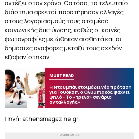
αντέξει στον χρόνο. Ωστόσο, το τελευταίο
διάστημα αρκετοί παρατήρησαν αλλαγές
στους λογαριασμούς τους στα μέσα
κοινωνικής δικτύωσης, καθώς οι κοινές
φωτογραφίες μειώθηκαν αισθητά και οι
δημόσιες αναφορές μεταξύ τους σχεδόν
εξαφανίστηκαν.
MUST READ
Η Ντουμπάι ετοιμάζει νέα πρόταση
για Γουόκαπ, ο Ολυμπιακός ψάχνει
ψηλό – Το «τρελό» σενάριο
ανταλλαγής»
Πηγή: athensmagazine.gr