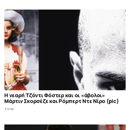
Η νεαρή Τζόντι Φόστερ και οι «άβολοι»
Μάρτιν Σκορσέζε και Ρόμπερτ Ντε Νίρο (pic)
TO10