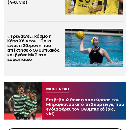
(4-0, vid)
«Τρελαίνει» κόσμο η
Κάτα Χάιντου – Ποια
είναι η 20χρονη που
απέκτησε ο Ολυμπιακός
και βγήκε MVP στο
ευρωπαϊκό
MUST READ
Επιβεβαιώθηκε η αποχώρηση του
Μπραγκάνσα από τη Σπόρτινγκ, που
ενδιαφέρει τον Ολυμπιακό (pic,
vid)