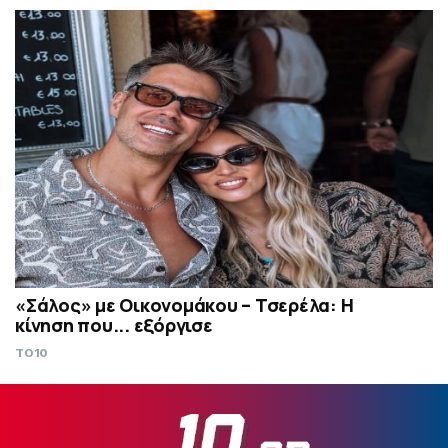
«Σάλος» με Οικονομάκου – Τσερέλα: Η
κίνηση που... εξόργισε
TO10