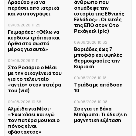
Αραούχο για να
άνθρωπο που
περάσει από ιατρικά
σημάδεψε την
και να υπογράψει
ιστορία της Εθνικής
Ελλάδος»: Οι ευχές
της ΕΠΟ στον Ότο
09/08/2026 11:25
Ρεχάγκελ (pic)
Γκιμαράες: «Θέλω να
κερδίσω τρόπαια και
09/08/2026 10:32
ήρθα στο σωστό
μέρος για αυτό»
Βοριάδες έως 7
μποφόρ και υψηλές
θερμοκρασίες την
09/08/2026 11:11
Κυριακή
Στο Ροσάριο ο Μέσι
με την οικογένειά του
09/08/2026 10:18
για το τελευταίο
«αντίο» στον πατέρα
Τριάδα με απόδοση
του (vid)
10
09/08/2026 10:58
09/08/2026 10:08
Αλμέιδα για Μέσι:
Σoκ για τη Βάνα
«Έχω χάσει και εγώ
Μπάρμπα: Τι έδειξε η
τον πατέρα μου και ο
μαγνητική εξέταση
πόνος είναι
αβάσταχτος»