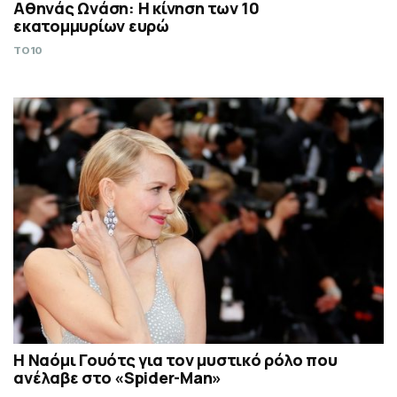
Αθηνάς Ωνάση: Η κίνηση των 10
εκατομμυρίων ευρώ
TO10
Η Ναόμι Γουότς για τον μυστικό ρόλο που
ανέλαβε στο «Spider-Man»