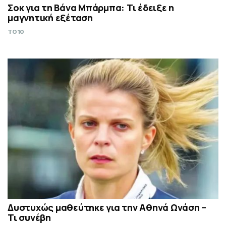
Σoκ για τη Βάνα Μπάρμπα: Τι έδειξε η
μαγνητική εξέταση
TO10
Δυστυχώς μαθεύτηκε για την Αθηνά Ωνάση –
Τι συνέβη