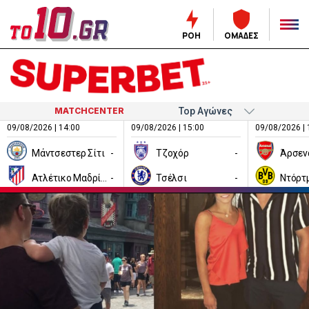
ΡΟΗ
ΟΜΑΔΕΣ
MATCHCENTER
09/08/2026 | 14:00
09/08/2026 | 15:00
09/08/2026 | 
Μάντσεστερ Σίτι
-
Τζοχόρ
-
Άρσεν
Ατλέτικο Μαδρίτης
-
Τσέλσι
-
Ντόρτ