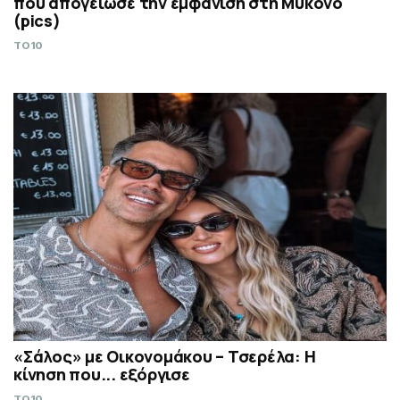
που απογείωσε την εμφάνισή στη Μύκονο
(pics)
TO10
«Σάλος» με Οικονομάκου – Τσερέλα: Η
κίνηση που... εξόργισε
TO10