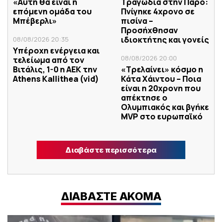
«Αυτή θα είναι η
Τραγωδία στην Πάρο:
επόμενη ομάδα του
Πνίγηκε 4χρονο σε
Μπέβερλι»
πισίνα –
Προσήχθησαν
ιδιοκτήτης και γονείς
08/08/2026 20:35
Υπέροχη ενέργεια και
08/08/2026 20:00
τελείωμα από τον
Βιτάλις, 1-0 η ΑΕΚ την
«Τρελαίνει» κόσμο η
Athens Kallithea (vid)
Κάτα Χάιντου – Ποια
είναι η 20χρονη που
απέκτησε ο
Ολυμπιακός και βγήκε
MVP στο ευρωπαϊκό
Διαβάστε περισσότερα
ΔΙΑΒΑΣΤΕ ΑΚΟΜΑ