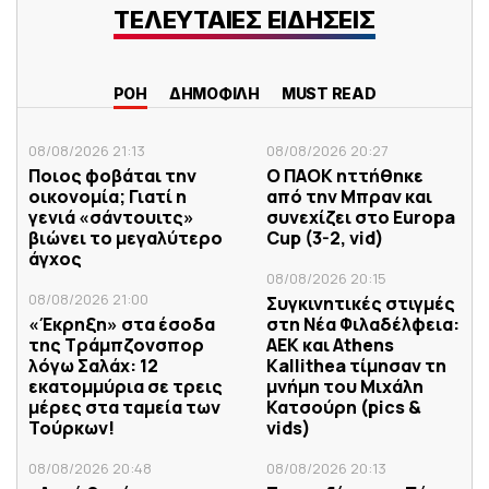
ΤΕΛΕΥΤΑΙΕΣ ΕΙΔΗΣΕΙΣ
ΡΟΗ
ΔΗΜΟΦΙΛΗ
MUST READ
08/08/2026 21:13
08/08/2026 20:27
Ποιος φοβάται την
Ο ΠΑΟΚ ηττήθηκε
οικονομία; Γιατί η
από την Μπραν και
γενιά «σάντουιτς»
συνεχίζει στο Europa
βιώνει το μεγαλύτερο
Cup (3-2, vid)
άγχος
08/08/2026 20:15
08/08/2026 21:00
Συγκινητικές στιγμές
«Έκρηξη» στα έσοδα
στη Νέα Φιλαδέλφεια:
της Τράμπζονσπορ
ΑΕΚ και Athens
λόγω Σαλάχ: 12
Kallithea τίμησαν τη
εκατομμύρια σε τρεις
μνήμη του Μιχάλη
μέρες στα ταμεία των
Κατσούρη (pics &
Τούρκων!
vids)
08/08/2026 20:48
08/08/2026 20:13