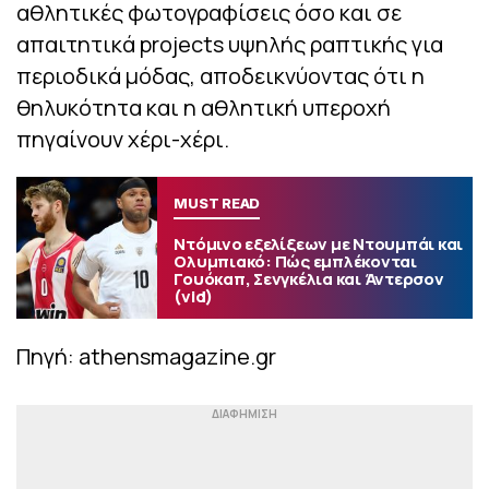
αθλητικές φωτογραφίσεις όσο και σε
απαιτητικά projects υψηλής ραπτικής για
περιοδικά μόδας, αποδεικνύοντας ότι η
θηλυκότητα και η αθλητική υπεροχή
πηγαίνουν χέρι-χέρι.
MUST READ
Ντόμινο εξελίξεων με Ντουμπάι και
Ολυμπιακό: Πώς εμπλέκονται
Γουόκαπ, Σενγκέλια και Άντερσον
(vid)
Πηγή: athensmagazine.gr