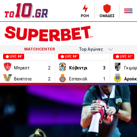
ΡΟΗ
ΟΜΑΔΕΣ
MATCHCENTER
LIVE: 88'
LIVE: 88'
LIVE: 61'
Μπρεστ
2
Κόβεντρι
3
Γκιμα
Βενέτσια
2
Εσπανιόλ
1
Αρούκ