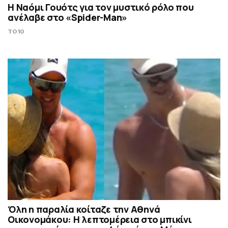
Η Ναόμι Γουότς για τον μυστικό ρόλο που
ανέλαβε στο «Spider-Man»
TO10
Όλη η παραλία κοίταζε την Αθηνά
Οικονομάκου: Η λεπτομέρεια στο μπικίνι