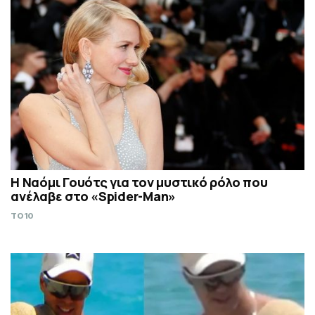
Η Ναόμι Γουότς για τον μυστικό ρόλο που
ανέλαβε στο «Spider-Man»
TO10