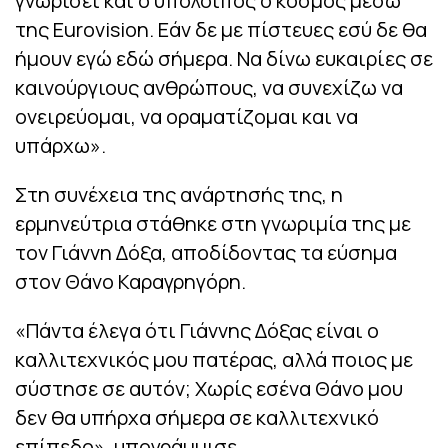
γνωρίσει και ο υπόλοιπος ο κόσμος μέσω
της Eurovision. Εάν δε με πίστευες εσύ δε θα
ήμουν εγώ εδώ σήμερα. Να δίνω ευκαιρίες σε
καινούργιους ανθρώπους, να συνεχίζω να
ονειρεύομαι, να οραματίζομαι και να
υπάρχω
».
Στη συνέχεια της ανάρτησής της, η
ερμηνεύτρια στάθηκε στη γνωριμία της με
τον Γιάννη Δόξα, αποδίδοντας τα εύσημα
στον Θάνο Καραγρηγόρη.
«
Πάντα έλεγα ότι Γιάννης Δόξας είναι ο
καλλιτεχνικός μου πατέρας, αλλά ποιος με
σύστησε σε αυτόν; Χωρίς εσένα Θάνο μου
δεν θα υπήρχα σήμερα σε καλλιτεχνικό
επίπεδο
», υπογράμμισε.