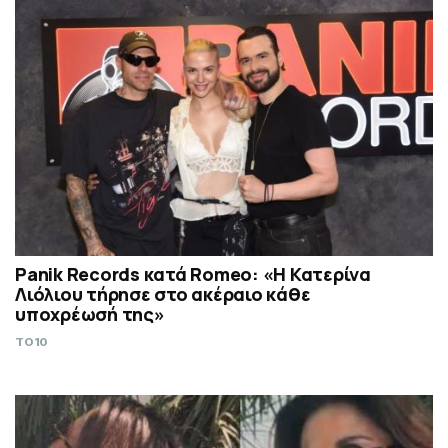
Panik Records κατά Romeo: «Η Κατερίνα
Λιόλιου τήρησε στο ακέραιο κάθε
υποχρέωσή της»
TO10