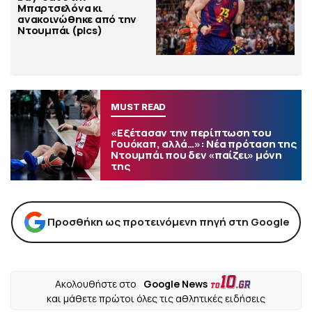
Μπαρτσελόνα κι
ανακοινώθηκε από την
Ντουμπάι (pics)
MUST READ
«Εξέτασαν την περίπτωση του
Γουόκαπ, αλλά…»: Νέα πρόταση της
Ντουμπάι που δεν «παίζει» μόνη
της
Προσθήκη ως προτεινόμενη πηγή στη Google
Ακολουθήστε στο
Google News
και μάθετε πρώτοι όλες τις αθλητικές ειδήσεις