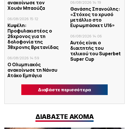
ανακοίνωσε τον
06/08/2026 14:19
Χουάν Μπαούζα
Θανάσης Σπανούλης:
«Στόχος το χρυσό
06/08/2026 15:12
μετάλλιο στο
Κυψέλη:
Ευρωμπάσκετ U16»
Προφυλακιστέος ο
26χρονος για τη
06/08/2026 14:06
δολοφονία της
Αυτός είναι ο
38χρονης Βρετανίδας
διαιτητής του
τελικού του Superbet
06/08/2026 14:59
Super Cup
Ο Ολυμπιακός
ανακοίνωσε τη Νάνσυ
Ατάκο Εμπάγια
Διαβάστε περισσότερα
ΔΙΑΒΑΣΤΕ ΑΚΟΜΑ