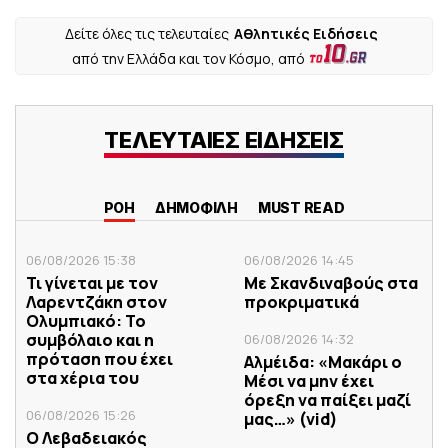
Δείτε όλες τις τελευταίες
Αθλητικές Ειδήσεις
από την Ελλάδα και τον Κόσμο, από
ΤΕΛΕΥΤΑΙΕΣ ΕΙΔΗΣΕΙΣ
ΡΟΗ
ΔΗΜΟΦΙΛΗ
MUST READ
06/08/2026 15:38
06/08/2026 14:45
Τι γίνεται με τον
Με Σκανδιναβούς στα
Λαρεντζάκη στον
προκριματικά
Ολυμπιακό: Το
συμβόλαιο και η
06/08/2026 14:32
πρόταση που έχει
Αλμέιδα: «Μακάρι ο
στα χέρια του
Μέσι να μην έχει
όρεξη να παίξει μαζί
06/08/2026 15:26
μας…» (vid)
Ο Λεβαδειακός