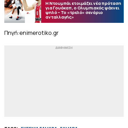
Η Ντουμπάι ετοιμάζει νέα πρόταση
για Γουόκαπ, ο Ολυμπιακός ψάχνει
ψηλό – Το «τρελό» σενάριο
ανταλλαγής»
Πηγή:enimerotiko.gr