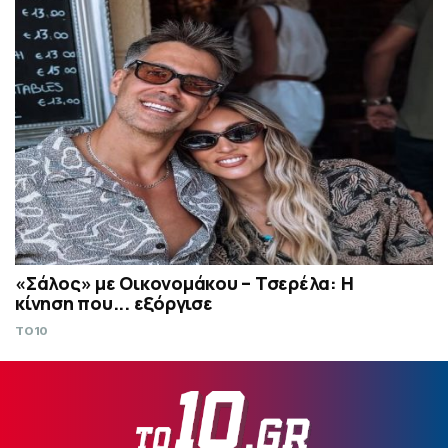
«Σάλος» με Οικονομάκου – Τσερέλα: Η
κίνηση που... εξόργισε
TO10