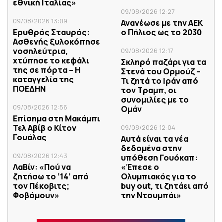
εθνική Ιταλίας»
09/08/2026 12:27
09/08/2026 13:09
Ανανέωσε με την ΑΕΚ
Ερυθρός Σταυρός:
ο Πήλιος ως το 2030
Ασθενής ξυλοκόπησε
νοσηλεύτρια,
09/08/2026 12:17
χτύπησε το κεφάλι
Σκληρό παζάρι για τα
της σε πόρτα – Η
Στενά του Ορμούζ –
καταγγελία της
Τι ζητά το Ιράν από
ΠΟΕΔΗΝ
τον Τραμπ, οι
συνομιλίες με το
09/08/2026 12:56
Ομάν
Επίσημα στη Μακάμπι
Τελ Αβίβ ο Κίτον
09/08/2026 12:04
Γουάλας
Αυτά είναι τα νέα
δεδομένα στην
09/08/2026 12:43
υπόθεση Γουόκαπ:
ΛαΒίν: «Πού να
«Έπεσε ο
ζητήσω το ‘14’ από
Ολυμπιακός για το
τον Πέκοβιτς;
buy out, τι ζητάει από
Φοβόμουν»
την Ντουμπάι»