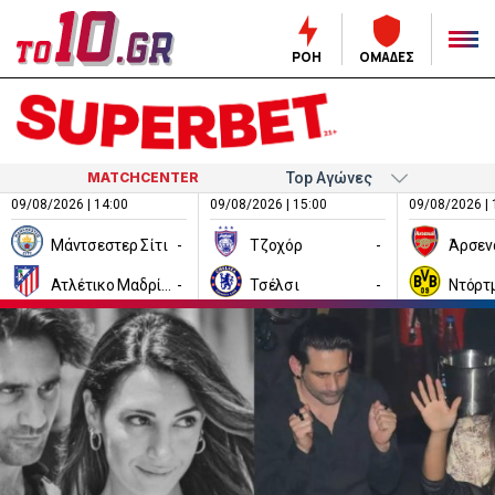
ΡΟΗ
ΟΜΑΔΕΣ
MATCHCENTER
09/08/2026 | 14:00
09/08/2026 | 15:00
09/08/2026 | 
Μάντσεστερ Σίτι
-
Τζοχόρ
-
Άρσεν
Ατλέτικο Μαδρίτης
-
Τσέλσι
-
Ντόρτ