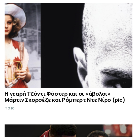
Η νεαρή Τζόντι Φόστερ και οι «άβολοι»
Μάρτιν Σκορσέζε και Ρόμπερτ Ντε Νίρο (pic)
TO10