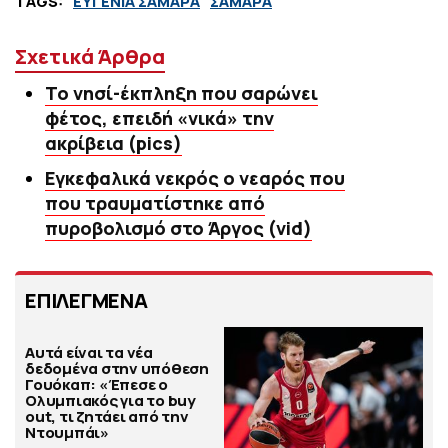
TAGS:
ΕΥΓΕΝΙΑ ΣΑΜΑΡΑ
ΣΑΜΑΡΑ
Σχετικά Άρθρα
Το νησί-έκπληξη που σαρώνει
φέτος, επειδή «νικά» την
ακρίβεια (pics)
Εγκεφαλικά νεκρός ο νεαρός που
που τραυματίστηκε από
πυροβολισμό στο Άργος (vid)
ΕΠΙΛΕΓΜΕΝΑ
Αυτά είναι τα νέα
δεδομένα στην υπόθεση
Γουόκαπ: «Έπεσε ο
Ολυμπιακός για το buy
out, τι ζητάει από την
Ντουμπάι»