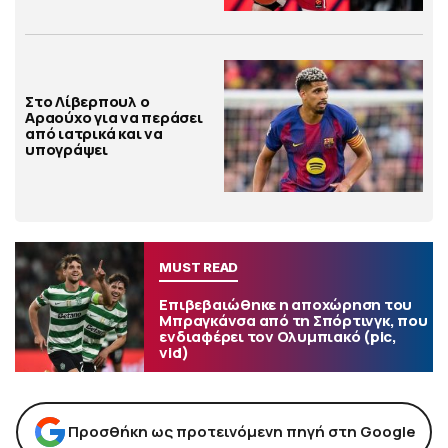
Στο Λίβερπουλ ο
Αραούχο για να περάσει
από ιατρικά και να
υπογράψει
MUST READ
Επιβεβαιώθηκε η αποχώρηση του
Μπραγκάνσα από τη Σπόρτινγκ, που
ενδιαφέρει τον Ολυμπιακό (pic,
vid)
Προσθήκη ως προτεινόμενη πηγή στη Google