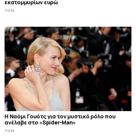
εκατομμυρίων ευρώ
TO10
Η Ναόμι Γουότς για τον μυστικό ρόλο που
ανέλαβε στο «Spider-Man»
TO10