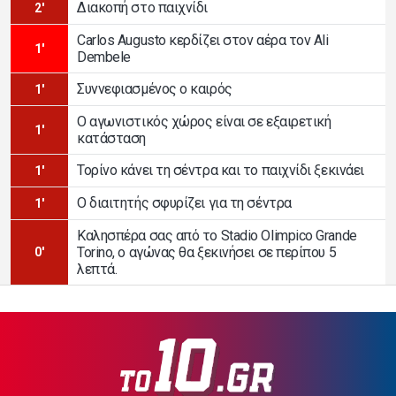
Διακοπή στο παιχνίδι
2'
Carlos Augusto κερδίζει στον αέρα τον Ali
1'
Dembele
Συννεφιασμένος ο καιρός
1'
Ο αγωνιστικός χώρος είναι σε εξαιρετική
1'
κατάσταση
Τορίνο κάνει τη σέντρα και το παιχνίδι ξεκινάει
1'
Ο διαιτητής σφυρίζει για τη σέντρα
1'
Καλησπέρα σας από το Stadio Olimpico Grande
Torino, ο αγώνας θα ξεκινήσει σε περίπου 5
0'
λεπτά.