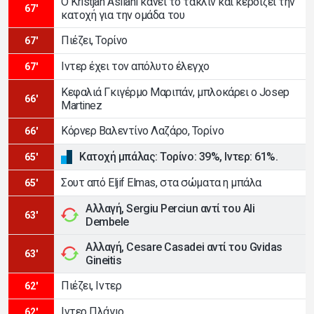
Ο Kristjan Asllani κάνει το τάκλιν και κερδίζει την
67'
κατοχή για την ομάδα του
Πιέζει, Τορίνο
67'
Ιντερ έχει τον απόλυτο έλεγχο
67'
Κεφαλιά Γκιγέρμο Μαριπάν, μπλοκάρει ο Josep
66'
Martinez
Κόρνερ Βαλεντίνο Λαζάρο, Τορίνο
66'
Κατοχή μπάλας: Τορίνο: 39%, Ιντερ: 61%.
65'
Σουτ από Eljif Elmas, στα σώματα η μπάλα
65'
Αλλαγή, Sergiu Perciun αντί του Ali
63'
Dembele
Αλλαγή, Cesare Casadei αντί του Gvidas
63'
Gineitis
Πιέζει, Ιντερ
62'
Ιντερ Πλάγιο
62'