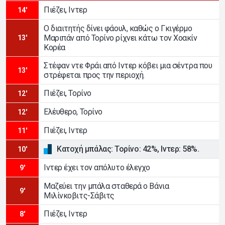
Πιέζει, Ιντερ
14'
Ο διαιτητής δίνει φάουλ, καθώς ο Γκιγέρμο
Μαριπάν από Τορίνο ρίχνει κάτω τον Χοακίν
13'
Κορέα
Στέφαν ντε Φράι από Ιντερ κόβει μια σέντρα που
13'
στρέφεται προς την περιοχή.
Πιέζει, Τορίνο
12'
Ελέυθερο, Τορίνο
12'
Πιέζει, Ιντερ
11'
Κατοχή μπάλας: Τορίνο: 42%, Ιντερ: 58%.
10'
Ιντερ έχει τον απόλυτο έλεγχο
9'
Μαζεύει την μπάλα σταθερά ο Βάνια
9'
Μιλίνκοβιτς-Σάβιτς
Πιέζει, Ιντερ
8'