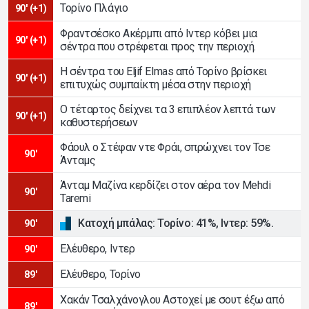
Τορίνο Πλάγιο
90' (+1)
Φραντσέσκο Ακέρμπι από Ιντερ κόβει μια
90' (+1)
σέντρα που στρέφεται προς την περιοχή.
Η σέντρα του Eljif Elmas από Τορίνο βρίσκει
90' (+1)
επιτυχώς συμπαίκτη μέσα στην περιοχή
Ο τέταρτος δείχνει τα 3 επιπλέον λεπτά των
90' (+1)
καθυστερήσεων
Φάουλ ο Στέφαν ντε Φράι, σπρώχνει τον Τσε
90'
Άνταμς
Άνταμ Μαζίνα κερδίζει στον αέρα τον Mehdi
90'
Taremi
Κατοχή μπάλας: Τορίνο: 41%, Ιντερ: 59%.
90'
Ελέυθερο, Ιντερ
90'
Ελέυθερο, Τορίνο
89'
Χακάν Τσαλχάνογλου Αστοχεί με σουτ έξω από
89'