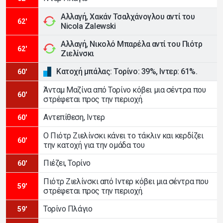
Αλλαγή, Χακάν Τσαλχάνογλου αντί του
62'
Nicola Zalewski
Αλλαγή, Νικολό Μπαρέλα αντί του Πιότρ
62'
Ζιελίνσκι
Κατοχή μπάλας: Τορίνο: 39%, Ιντερ: 61%.
60'
Άνταμ Μαζίνα από Τορίνο κόβει μια σέντρα που
60'
στρέφεται προς την περιοχή.
Αντεπίθεση, Ιντερ
60'
Ο Πιότρ Ζιελίνσκι κάνει το τάκλιν και κερδίζει
60'
την κατοχή για την ομάδα του
Πιέζει, Τορίνο
60'
Πιότρ Ζιελίνσκι από Ιντερ κόβει μια σέντρα που
59'
στρέφεται προς την περιοχή.
Τορίνο Πλάγιο
59'