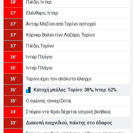
Πιέζει, Ιντερ
38'
Ελέυθερο, Ιντερ
37'
Άνταμ Μαζίνα από Τορίνο αστοχεί
37'
Κόρνερ Βαλεντίνο Λαζάρο, Τορίνο
37'
Πιέζει, Τορίνο
37'
Ιντερ Πλάγιο
36'
Ιντερ Πλάγιο
35'
Τορίνο έχει τον απόλυτο έλεγχο
35'
Κατοχή μπάλας: Τορίνο: 38%, Ιντερ: 62%.
35'
Ο αγώνας συνεχίζεται
35'
Στέφαν ντε Φράι δέχεται ιατρική βοήθεια
34'
Διακοπή παιχνιδιού, παίκτης στο έδαφος
33'