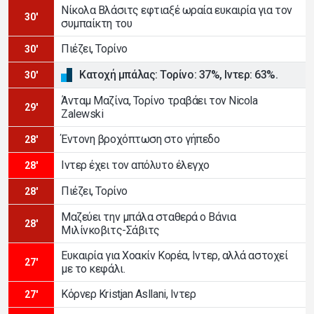
Νίκολα Βλάσιτς εφτιαξέ ωραία ευκαιρία για τον
30'
συμπαίκτη του
Πιέζει, Τορίνο
30'
Κατοχή μπάλας: Τορίνο: 37%, Ιντερ: 63%.
30'
Άνταμ Μαζίνα, Τορίνο τραβάει τον Nicola
29'
Zalewski
Έντονη βροχόπτωση στο γήπεδο
28'
Ιντερ έχει τον απόλυτο έλεγχο
28'
Πιέζει, Τορίνο
28'
Μαζεύει την μπάλα σταθερά ο Βάνια
28'
Μιλίνκοβιτς-Σάβιτς
Ευκαιρία για Χοακίν Κορέα, Ιντερ, αλλά αστοχεί
27'
με το κεφάλι.
Κόρνερ Kristjan Asllani, Ιντερ
27'