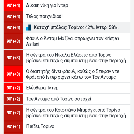
Δίκαιη νίκη για Ιντερ
90' (+4)
Τέλος παιχνιδιού!
90' (+4)
Κατοχή μπάλας: Τορίνο: 42%, Ιντερ: 58%.
90' (+4)
Φάουλ ο Άνταμ Μαζίνα, σπρώχνει τον Kristjan
90' (+3)
Asllani
Η σέντρα του Νίκολα Βλάσιτς από Τορίνο
90' (+3)
βρίσκει επιτυχώς συμπαίκτη μέσα στην περιοχή
Ο διαιτητής δίνει φάουλ, καθώς ο Στέφαν ντε
90' (+3)
Φράι από Ιντερ ρίχνει κάτω τον Τσε Άνταμς
Ελέυθερο, Ιντερ
90' (+2)
Τσε Άνταμς από Τορίνο αστοχεί
90' (+2)
Η σέντρα του Κριστιάνο Μπιράγκι από Τορίνο
90' (+2)
βρίσκει επιτυχώς συμπαίκτη μέσα στην περιοχή
Πιέζει, Τορίνο
90' (+1)