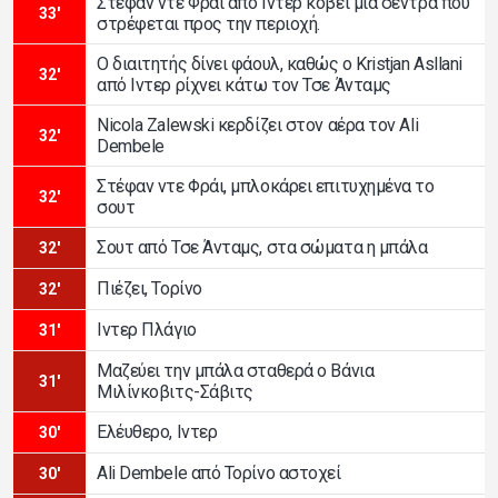
Στέφαν ντε Φράι από Ιντερ κόβει μια σέντρα που
33'
στρέφεται προς την περιοχή.
Ο διαιτητής δίνει φάουλ, καθώς ο Kristjan Asllani
32'
από Ιντερ ρίχνει κάτω τον Τσε Άνταμς
Nicola Zalewski κερδίζει στον αέρα τον Ali
32'
Dembele
Στέφαν ντε Φράι, μπλοκάρει επιτυχημένα το
32'
σουτ
Σουτ από Τσε Άνταμς, στα σώματα η μπάλα
32'
Πιέζει, Τορίνο
32'
Ιντερ Πλάγιο
31'
Μαζεύει την μπάλα σταθερά ο Βάνια
31'
Μιλίνκοβιτς-Σάβιτς
Ελέυθερο, Ιντερ
30'
Ali Dembele από Τορίνο αστοχεί
30'