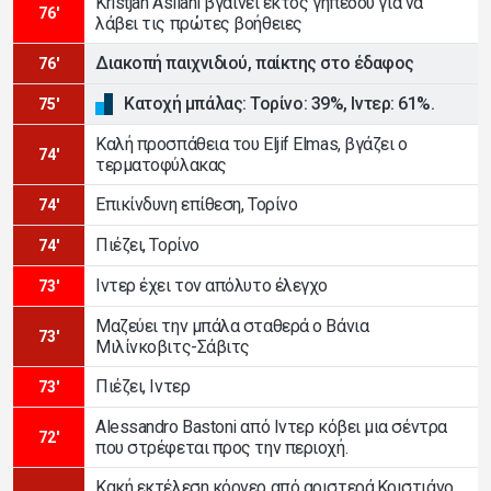
Kristjan Asllani βγαίνει εκτός γηπέδου για να
76'
λάβει τις πρώτες βοήθειες
Διακοπή παιχνιδιού, παίκτης στο έδαφος
76'
Κατοχή μπάλας: Τορίνο: 39%, Ιντερ: 61%.
75'
Καλή προσπάθεια του Eljif Elmas, βγάζει ο
74'
τερματοφύλακας
Επικίνδυνη επίθεση, Τορίνο
74'
Πιέζει, Τορίνο
74'
Ιντερ έχει τον απόλυτο έλεγχο
73'
Μαζεύει την μπάλα σταθερά ο Βάνια
73'
Μιλίνκοβιτς-Σάβιτς
Πιέζει, Ιντερ
73'
Alessandro Bastoni από Ιντερ κόβει μια σέντρα
72'
που στρέφεται προς την περιοχή.
Κακή εκτέλεση κόρνερ από αριστερά,Κριστιάνο