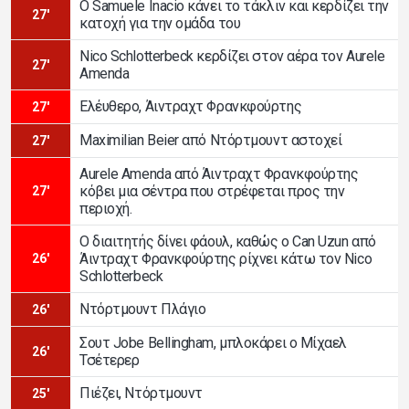
Ο Samuele Inacio κάνει το τάκλιν και κερδίζει την
27'
κατοχή για την ομάδα του
Nico Schlotterbeck κερδίζει στον αέρα τον Aurele
27'
Amenda
Ελέυθερο, Άιντραχτ Φρανκφούρτης
27'
Maximilian Beier από Ντόρτμουντ αστοχεί
27'
Aurele Amenda από Άιντραχτ Φρανκφούρτης
κόβει μια σέντρα που στρέφεται προς την
27'
περιοχή.
Ο διαιτητής δίνει φάουλ, καθώς ο Can Uzun από
Άιντραχτ Φρανκφούρτης ρίχνει κάτω τον Nico
26'
Schlotterbeck
Ντόρτμουντ Πλάγιο
26'
Σουτ Jobe Bellingham, μπλοκάρει ο Μίχαελ
26'
Τσέτερερ
Πιέζει, Ντόρτμουντ
25'