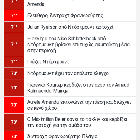
71'
Amenda
Ελέυθερο, Άιντραχτ Φρανκφούρτης
71'
Julian Ryerson από Ντόρτμουντ αστοχεί
71'
Η σέντρα του Nico Schlotterbeck από
Ντόρτμουντ βρίσκει επιτυχώς συμπαίκτη μέσα
71'
στην περιοχή
Πιέζει, Ντόρτμουντ
71'
Ντόρτμουντ έχει τον απόλυτο έλεγχο
70'
Γκρέγκο Κόμπερ κερδίζει στον αέρα τον Arnaud
70'
Kalimuendo-Muinga
Aurele Amenda, εκτονώνει την πίεση και διώχνει
70'
σε κενό χώρο
Ο Maximilian Beier κάνει το τάκλιν και κερδίζει
70'
την κατοχή για την ομάδα του
Άιντραχτ Φρανκφούρτης Πλάγιο
70'