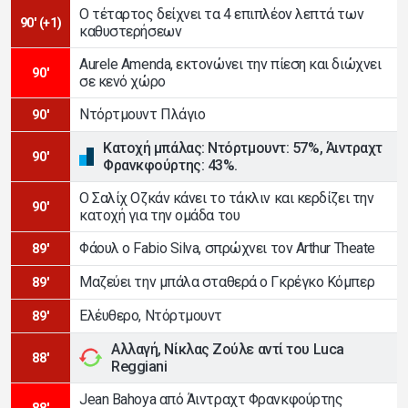
Ο τέταρτος δείχνει τα 4 επιπλέον λεπτά των
90' (+1)
καθυστερήσεων
Aurele Amenda, εκτονώνει την πίεση και διώχνει
90'
σε κενό χώρο
Ντόρτμουντ Πλάγιο
90'
Κατοχή μπάλας: Ντόρτμουντ: 57%, Άιντραχτ
90'
Φρανκφούρτης: 43%.
Ο Σαλίχ Οζκάν κάνει το τάκλιν και κερδίζει την
90'
κατοχή για την ομάδα του
Φάουλ ο Fabio Silva, σπρώχνει τον Arthur Theate
89'
Μαζεύει την μπάλα σταθερά ο Γκρέγκο Κόμπερ
89'
Ελέυθερο, Ντόρτμουντ
89'
Αλλαγή, Νίκλας Zούλε αντί του Luca
88'
Reggiani
Jean Bahoya από Άιντραχτ Φρανκφούρτης
88'