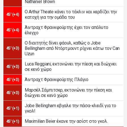
Nathaniel Brown
Ο Arthur Theate κάνει το τάκλιν και κερδίζει την
45' (+4)
κατοχή για την ομάδα του
Άιντραχτ Φρανκφούρτης έχει τον απόλυτο
45' (+4)
έλεγχο
Ο διαιτητής δίνει φάουλ, καθώς ο Jobe
Bellingham από Ντόρτμουντ ρίχνει κάτω τον Can
45' (+3)
Uzun
Luca Reggiani, εκτονώνει την πίεση και διώχνει
45' (+3)
σε κενό χώρο
Άιντραχτ Φρανκφούρτης Πλάγιο
45' (+3)
Μαρσέλ Σάμπιτσερ, εκτονώνει την πίεση και
45' (+3)
διώχνει σε κενό χώρο
Jobe Bellingham εβγαλε την πάσα-κλειδί για το
45' (+1)
γκολ!
Maximilian Beier έκανε την ασίστ στο γκολ.
45' (+1)