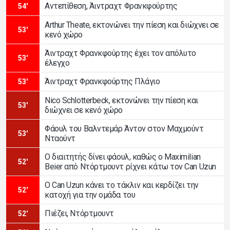
Αντεπίθεση, Άιντραχτ Φρανκφούρτης
54'
Arthur Theate, εκτονώνει την πίεση και διώχνει σε
53'
κενό χώρο
Άιντραχτ Φρανκφούρτης έχει τον απόλυτο
53'
έλεγχο
Άιντραχτ Φρανκφούρτης Πλάγιο
53'
Nico Schlotterbeck, εκτονώνει την πίεση και
53'
διώχνει σε κενό χώρο
Φάουλ του Βαλντεμάρ Άντον στον Μαχμούντ
53'
Νταούντ
Ο διαιτητής δίνει φάουλ, καθώς ο Maximilian
52'
Beier από Ντόρτμουντ ρίχνει κάτω τον Can Uzun
Ο Can Uzun κάνει το τάκλιν και κερδίζει την
52'
κατοχή για την ομάδα του
Πιέζει, Ντόρτμουντ
52'