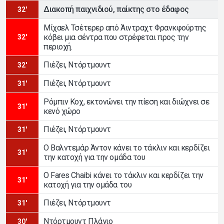
Διακοπή παιχνιδιού, παίκτης στο έδαφος
32'
Μίχαελ Τσέτερερ από Άιντραχτ Φρανκφούρτης
κόβει μια σέντρα που στρέφεται προς την
32'
περιοχή.
Πιέζει, Ντόρτμουντ
32'
Πιέζει, Ντόρτμουντ
31'
Ρόμπιν Κοχ, εκτονώνει την πίεση και διώχνει σε
31'
κενό χώρο
Πιέζει, Ντόρτμουντ
31'
Ο Βαλντεμάρ Άντον κάνει το τάκλιν και κερδίζει
31'
την κατοχή για την ομάδα του
Ο Fares Chaibi κάνει το τάκλιν και κερδίζει την
31'
κατοχή για την ομάδα του
Πιέζει, Ντόρτμουντ
31'
Ντόρτμουντ Πλάγιο
30'