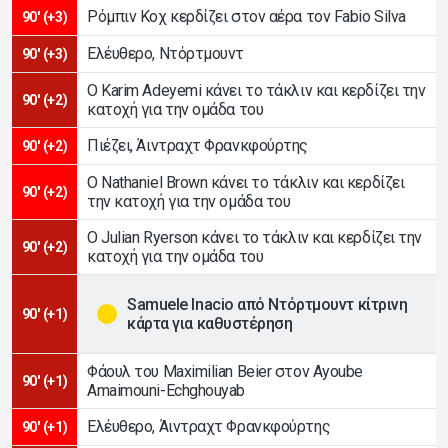
Ρόμπιν Κοχ κερδίζει στον αέρα τον Fabio Silva
90' (+3)
Ελέυθερο, Ντόρτμουντ
90' (+3)
Ο Karim Adeyemi κάνει το τάκλιν και κερδίζει την
90' (+2)
κατοχή για την ομάδα του
Πιέζει, Άιντραχτ Φρανκφούρτης
90' (+2)
Ο Nathaniel Brown κάνει το τάκλιν και κερδίζει
90' (+2)
την κατοχή για την ομάδα του
Ο Julian Ryerson κάνει το τάκλιν και κερδίζει την
90' (+2)
κατοχή για την ομάδα του
Samuele Inacio από Ντόρτμουντ κίτρινη
90' (+1)
κάρτα για καθυστέρηση
Φάουλ του Maximilian Beier στον Ayoube
90' (+1)
Amaimouni-Echghouyab
Ελέυθερο, Άιντραχτ Φρανκφούρτης
90' (+1)