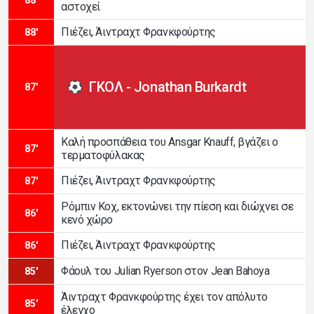
αστοχεί
Πιέζει, Άιντραχτ Φρανκφούρτης
88'
ΓΚΟΛ - Jonathan Burkardt
87'
Καλή προσπάθεια του Ansgar Knauff, βγάζει ο
87'
τερματοφύλακας
Πιέζει, Άιντραχτ Φρανκφούρτης
87'
Ρόμπιν Κοχ, εκτονώνει την πίεση και διώχνει σε
86'
κενό χώρο
Πιέζει, Άιντραχτ Φρανκφούρτης
86'
Φάουλ του Julian Ryerson στον Jean Bahoya
85'
Άιντραχτ Φρανκφούρτης έχει τον απόλυτο
85'
έλεγχο