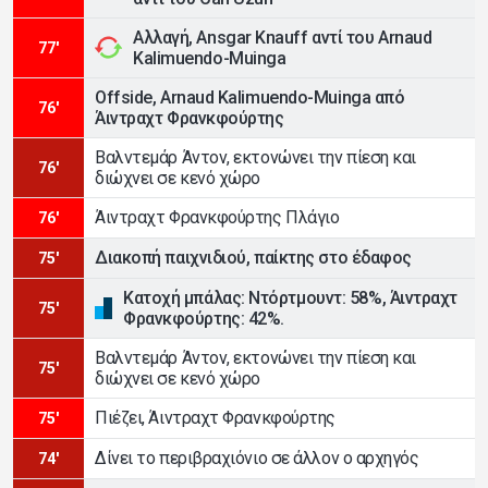
Αλλαγή, Ansgar Knauff αντί του Arnaud
77'
Kalimuendo-Muinga
Offside, Arnaud Kalimuendo-Muinga από
76'
Άιντραχτ Φρανκφούρτης
Βαλντεμάρ Άντον, εκτονώνει την πίεση και
76'
διώχνει σε κενό χώρο
Άιντραχτ Φρανκφούρτης Πλάγιο
76'
Διακοπή παιχνιδιού, παίκτης στο έδαφος
75'
Κατοχή μπάλας: Ντόρτμουντ: 58%, Άιντραχτ
75'
Φρανκφούρτης: 42%.
Βαλντεμάρ Άντον, εκτονώνει την πίεση και
75'
διώχνει σε κενό χώρο
Πιέζει, Άιντραχτ Φρανκφούρτης
75'
Δίνει το περιβραχιόνιο σε άλλον ο αρχηγός
74'