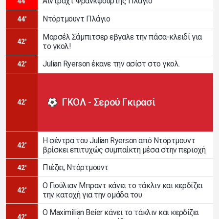
Άιντραχτ Φρανκφούρτης Πλάγιο
44'
Ντόρτμουντ Πλάγιο
44'
Μαρσέλ Σάμπιτσερ εβγαλε την πάσα-κλειδί για
42'
το γκολ!
Julian Ryerson έκανε την ασίστ στο γκολ.
42'
ΓΚΟΛ - Σερού Γκιρασί
42'
Η σέντρα του Julian Ryerson από Ντόρτμουντ
42'
βρίσκει επιτυχώς συμπαίκτη μέσα στην περιοχή
Πιέζει, Ντόρτμουντ
42'
Ο Γιούλιαν Μπραντ κάνει το τάκλιν και κερδίζει
42'
την κατοχή για την ομάδα του
Ο Maximilian Beier κάνει το τάκλιν και κερδίζει
42'