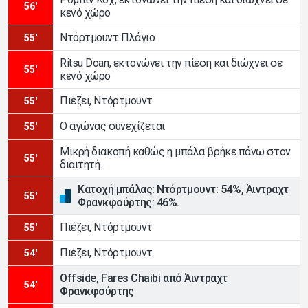
56'
κενό χώρο
Ντόρτμουντ Πλάγιο
55'
Ritsu Doan, εκτονώνει την πίεση και διώχνει σε
55'
κενό χώρο
Πιέζει, Ντόρτμουντ
55'
Ο αγώνας συνεχίζεται
55'
Μικρή διακοπή καθώς η μπάλα βρήκε πάνω στον
55'
διαιτητή.
Κατοχή μπάλας: Ντόρτμουντ: 54%, Άιντραχτ
55'
Φρανκφούρτης: 46%.
Πιέζει, Ντόρτμουντ
55'
Πιέζει, Ντόρτμουντ
54'
Offside, Fares Chaibi από Άιντραχτ
54'
Φρανκφούρτης