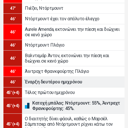
Πιέζει, Ντόρτμουντ
47'
Ντόρτμουντ έχει τον απόλυτο έλεγχο
46'
Aurele Amenda, εκτονώνει την πίεση και διώχνει
46'
σε κενό χώρο
Ντόρτμουντ Πλάγιο
46'
Βαλντεμάρ Άντον, εκτονώνει την πίεση και
46'
διώχνει σε κενό χώρο
Άιντραχτ Φρανκφούρτης Πλάγιο
46'
Έναρξη δευτέρου ημιχρόνου
46'
Τέλος πρώτου ημιχρόνου
45' (+4)
Κατοχή μπάλας: Ντόρτμουντ: 55%, Άιντραχτ
45' (+4)
Φρανκφούρτης: 45%.
Ο διαιτητής δίνει φάουλ, καθώς ο Μαρσέλ
Σάμπιτσερ από Ντόρτμουντ ρίχνει κάτω τον
45' (+4)