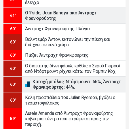
έλεγχο
Offside, Jean Bahoya από Άιντραχτ
61'
Φρανκφούρτης
Άιντραχτ Φρανκφούρτης Πλάγιο
60'
Βαλντεμάρ Άντον, εκτονώνει την πίεση και
60'
διώχνει σε κενό χώρο
Πιέζει, Άιντραχτ Φρανκφούρτης
60'
Ο διαιτητής δίνει φάουλ, καθώς ο Σερού Γκιρασί
60'
από Ντόρτμουντ ρίχνει κάτω τον Ρόμπιν Κοχ
Κατοχή μπάλας: Ντόρτμουντ: 56%, Άιντραχτ
60'
Φρανκφούρτης: 44%.
Καλή προσπάθεια του Julian Ryerson, βγάζει ο
60'
τερματοφύλακας
Aurele Amenda από Άιντραχτ Φρανκφούρτης
κόβει μια σέντρα που στρέφεται προς την
59'
περιοχή.