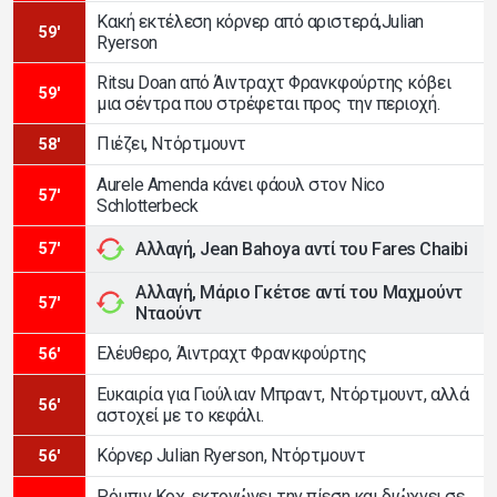
Κακή εκτέλεση κόρνερ από αριστερά,Julian
59'
Ryerson
Ritsu Doan από Άιντραχτ Φρανκφούρτης κόβει
59'
μια σέντρα που στρέφεται προς την περιοχή.
Πιέζει, Ντόρτμουντ
58'
Aurele Amenda κάνει φάουλ στον Nico
57'
Schlotterbeck
Αλλαγή, Jean Bahoya αντί του Fares Chaibi
57'
Αλλαγή, Μάριο Γκέτσε αντί του Μαχμούντ
57'
Νταούντ
Ελέυθερο, Άιντραχτ Φρανκφούρτης
56'
Ευκαιρία για Γιούλιαν Μπραντ, Ντόρτμουντ, αλλά
56'
αστοχεί με το κεφάλι.
Κόρνερ Julian Ryerson, Ντόρτμουντ
56'
Ρόμπιν Κοχ, εκτονώνει την πίεση και διώχνει σε