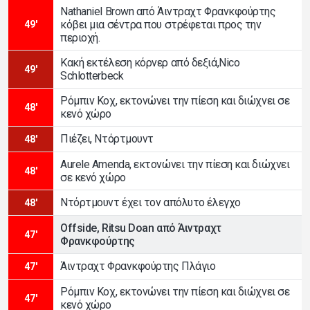
Nathaniel Brown από Άιντραχτ Φρανκφούρτης
κόβει μια σέντρα που στρέφεται προς την
49'
περιοχή.
Κακή εκτέλεση κόρνερ από δεξιά,Nico
49'
Schlotterbeck
Ρόμπιν Κοχ, εκτονώνει την πίεση και διώχνει σε
48'
κενό χώρο
Πιέζει, Ντόρτμουντ
48'
Aurele Amenda, εκτονώνει την πίεση και διώχνει
48'
σε κενό χώρο
Ντόρτμουντ έχει τον απόλυτο έλεγχο
48'
Offside, Ritsu Doan από Άιντραχτ
47'
Φρανκφούρτης
Άιντραχτ Φρανκφούρτης Πλάγιο
47'
Ρόμπιν Κοχ, εκτονώνει την πίεση και διώχνει σε
47'
κενό χώρο