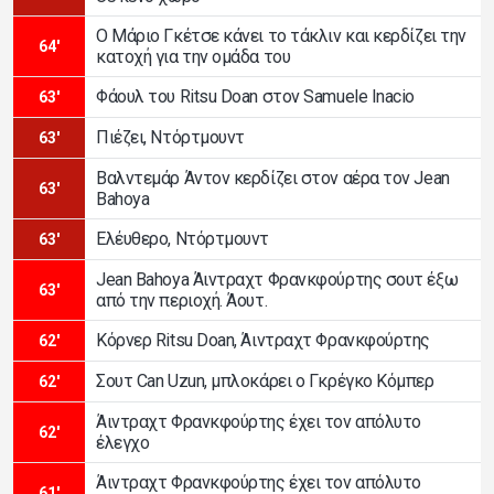
Ο Μάριο Γκέτσε κάνει το τάκλιν και κερδίζει την
64'
κατοχή για την ομάδα του
Φάουλ του Ritsu Doan στον Samuele Inacio
63'
Πιέζει, Ντόρτμουντ
63'
Βαλντεμάρ Άντον κερδίζει στον αέρα τον Jean
63'
Bahoya
Ελέυθερο, Ντόρτμουντ
63'
Jean Bahoya Άιντραχτ Φρανκφούρτης σουτ έξω
63'
από την περιοχή. Άουτ.
Κόρνερ Ritsu Doan, Άιντραχτ Φρανκφούρτης
62'
Σουτ Can Uzun, μπλοκάρει ο Γκρέγκο Κόμπερ
62'
Άιντραχτ Φρανκφούρτης έχει τον απόλυτο
62'
έλεγχο
Άιντραχτ Φρανκφούρτης έχει τον απόλυτο
61'