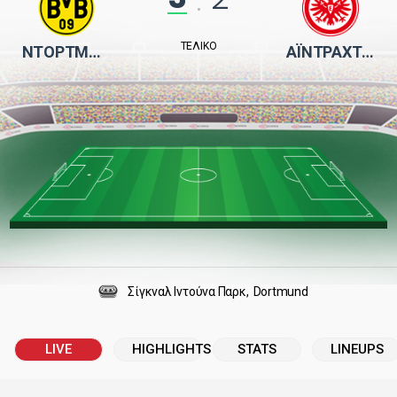
:
ΤΕΛΙΚΌ
ΝΤΌΡΤΜΟΥΝΤ
ΆΙΝΤΡΑΧΤ ΦΡΑΝΚΦΟΎΡΤΗΣ
Σίγκναλ Ιντούνα Παρκ
Dortmund
LIVE
HIGHLIGHTS
STATS
LINEUPS