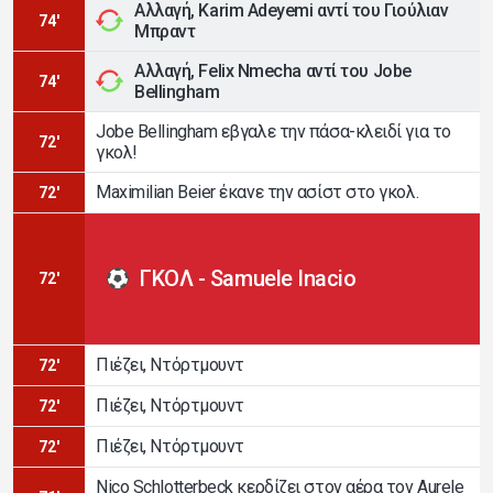
Αλλαγή, Karim Adeyemi αντί του Γιούλιαν
74'
Μπραντ
Αλλαγή, Felix Nmecha αντί του Jobe
74'
Bellingham
Jobe Bellingham εβγαλε την πάσα-κλειδί για το
72'
γκολ!
Maximilian Beier έκανε την ασίστ στο γκολ.
72'
ΓΚΟΛ - Samuele Inacio
72'
Πιέζει, Ντόρτμουντ
72'
Πιέζει, Ντόρτμουντ
72'
Πιέζει, Ντόρτμουντ
72'
Nico Schlotterbeck κερδίζει στον αέρα τον Aurele