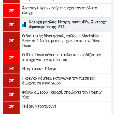
Άιντραχτ Φρανκφούρτης έχει τον απόλυτο
30'
έλεγχο
Κατοχή μπάλας: Ντόρτμουντ: 49%, Άιντραχτ
30'
Φρανκφούρτης: 51%.
Ο διαιτητής δίνει φάουλ, καθώς ο Maximilian
Beier από Ντόρτμουντ ρίχνει κάτω τον Ritsu
29'
Doan
Ο Ritsu Doan κάνει το τάκλιν και κερδίζει την
29'
κατοχή για την ομάδα του
Ντόρτμουντ Πλάγιο
29'
Γκρέγκο Κόμπερ, εκτονώνει την πίεση και
29'
διώχνει σε κενό χώρο
Φάουλ ο Σερού Γκιρασί, σπρώχνει τον Ρόμπιν
28'
Κοχ
Πιέζει, Ντόρτμουντ
28'