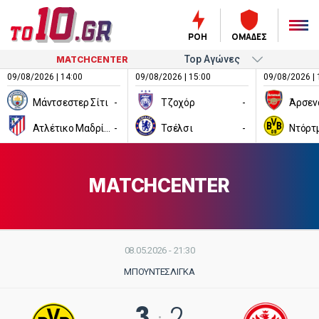
ΡΟΗ
ΟΜΑΔΕΣ
MATCHCENTER
09/08/2026 | 14:00
09/08/2026 | 15:00
09/08/2026 | 
Μάντσεστερ Σίτι
-
Τζοχόρ
-
Άρσεν
Ατλέτικο Μαδρίτης
-
Τσέλσι
-
Ντόρτ
MATCHCENTER
08.05.2026 - 21:30
ΜΠΟΥΝΤΕΣΛΊΓΚΑ
3
2