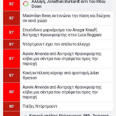
Αλλαγή, Jonathan Burkardt αντί του Ritsu
82'
Doan
Maximilian Beier, εκτονώνει την πίεση και διώχνει
82'
σε κενό χώρο
Επικίνδυνο μαρκάρισμα του Ansgar Knauff,
81'
Άιντραχτ Φρανκφούρτης στον Luca Reggiani
Ντόρτμουντ έχει τον απόλυτο έλεγχο
81'
Aurele Amenda από Άιντραχτ Φρανκφούρτης
κόβει μια σέντρα που στρέφεται προς την
81'
περιοχή.
Κακή εκτέλεση κόρνερ από αριστερά,Julian
81'
Ryerson
Aurele Amenda από Άιντραχτ Φρανκφούρτης
κόβει μια σέντρα που στρέφεται προς την
80'
περιοχή.
Πιέζει, Ντόρτμουντ
80'
Κατοχή μπάλας: Ντόρτμουντ: 58%, Άιντραχτ