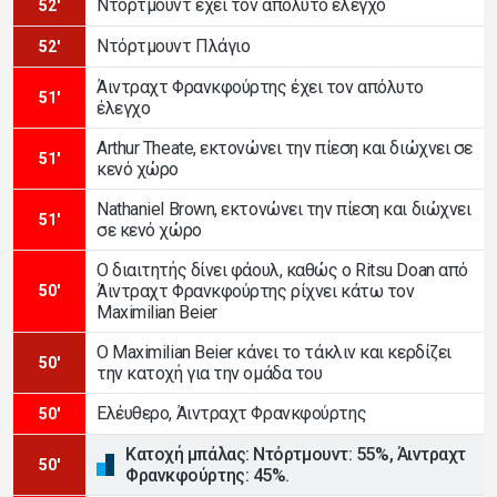
Ντόρτμουντ έχει τον απόλυτο έλεγχο
52'
Ντόρτμουντ Πλάγιο
52'
Άιντραχτ Φρανκφούρτης έχει τον απόλυτο
51'
έλεγχο
Arthur Theate, εκτονώνει την πίεση και διώχνει σε
51'
κενό χώρο
Nathaniel Brown, εκτονώνει την πίεση και διώχνει
51'
σε κενό χώρο
Ο διαιτητής δίνει φάουλ, καθώς ο Ritsu Doan από
Άιντραχτ Φρανκφούρτης ρίχνει κάτω τον
50'
Maximilian Beier
Ο Maximilian Beier κάνει το τάκλιν και κερδίζει
50'
την κατοχή για την ομάδα του
Ελέυθερο, Άιντραχτ Φρανκφούρτης
50'
Κατοχή μπάλας: Ντόρτμουντ: 55%, Άιντραχτ
50'
Φρανκφούρτης: 45%.