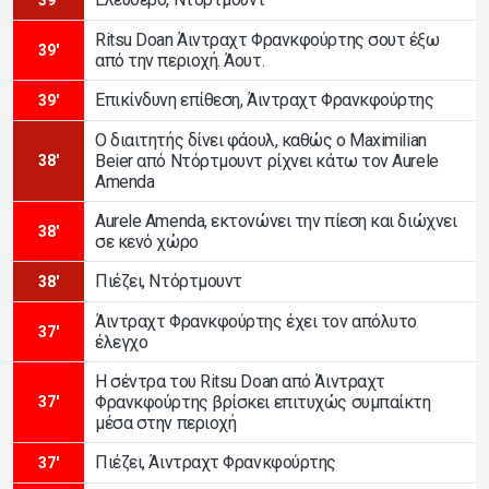
Ritsu Doan Άιντραχτ Φρανκφούρτης σουτ έξω
39'
από την περιοχή. Άουτ.
Επικίνδυνη επίθεση, Άιντραχτ Φρανκφούρτης
39'
Ο διαιτητής δίνει φάουλ, καθώς ο Maximilian
Beier από Ντόρτμουντ ρίχνει κάτω τον Aurele
38'
Amenda
Aurele Amenda, εκτονώνει την πίεση και διώχνει
38'
σε κενό χώρο
Πιέζει, Ντόρτμουντ
38'
Άιντραχτ Φρανκφούρτης έχει τον απόλυτο
37'
έλεγχο
Η σέντρα του Ritsu Doan από Άιντραχτ
Φρανκφούρτης βρίσκει επιτυχώς συμπαίκτη
37'
μέσα στην περιοχή
Πιέζει, Άιντραχτ Φρανκφούρτης
37'