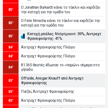
Ο Jonathan Burkardt κάνει το τάκλιν και κερδίζει
85'
την κατοχή για την ομάδα του
Ο Felix Nmecha κάνει το τάκλιν και κερδίζει την
85'
κατοχή για την ομάδα του
Κατοχή μπάλας: Ντόρτμουντ: 59%, Άιντραχτ
85'
Φρανκφούρτης: 41%.
Άιντραχτ Φρανκφούρτης Πλάγιο
84'
Άιντραχτ Φρανκφούρτης Πλάγιο
84'
81.365 θεατές έδωσαν το «παρών» σήμερα στο
84'
γήπεδο
Offside, Ansgar Knauff από Άιντραχτ
83'
Φρανκφούρτης
Πιέζει, Άιντραχτ Φρανκφούρτης
83'
Άιντραχτ Φρανκφούρτης Πλάγιο
83'