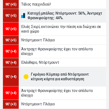
Τέλος παιχνιδιού!
90' (+5)
Κατοχή μπάλας: Ντόρτμουντ: 56%, Άιντραχτ
90' (+5)
Φρανκφούρτης: 44%.
Ελιές Σκιρί, εκτονώνει την πίεση και διώχνει σε
90' (+5)
κενό χώρο
Ντόρτμουντ Πλάγιο
90' (+5)
Άιντραχτ Φρανκφούρτης έχει τον απόλυτο
90' (+4)
έλεγχο
Ελέυθερο, Ντόρτμουντ
90' (+4)
Γκρέγκο Κόμπερ από Ντόρτμουντ
90' (+4)
κίτρινη κάρτα για καθυστέρηση
Άιντραχτ Φρανκφούρτης έχει τον απόλυτο
90' (+4)
έλεγχο
Ντόρτμουντ Πλάγιο
90' (+3)