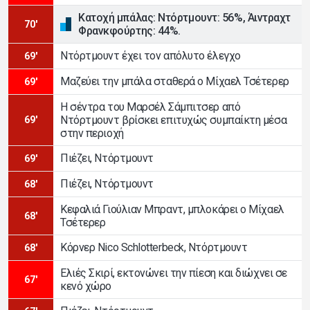
Κατοχή μπάλας: Ντόρτμουντ: 56%, Άιντραχτ
70'
Φρανκφούρτης: 44%.
Ντόρτμουντ έχει τον απόλυτο έλεγχο
69'
Μαζεύει την μπάλα σταθερά ο Μίχαελ Τσέτερερ
69'
Η σέντρα του Μαρσέλ Σάμπιτσερ από
Ντόρτμουντ βρίσκει επιτυχώς συμπαίκτη μέσα
69'
στην περιοχή
Πιέζει, Ντόρτμουντ
69'
Πιέζει, Ντόρτμουντ
68'
Κεφαλιά Γιούλιαν Μπραντ, μπλοκάρει ο Μίχαελ
68'
Τσέτερερ
Κόρνερ Nico Schlotterbeck, Ντόρτμουντ
68'
Ελιές Σκιρί, εκτονώνει την πίεση και διώχνει σε
67'
κενό χώρο