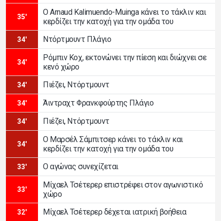
Ο Arnaud Kalimuendo-Muinga κάνει το τάκλιν και
35'
κερδίζει την κατοχή για την ομάδα του
Ντόρτμουντ Πλάγιο
34'
Ρόμπιν Κοχ, εκτονώνει την πίεση και διώχνει σε
34'
κενό χώρο
Πιέζει, Ντόρτμουντ
34'
Άιντραχτ Φρανκφούρτης Πλάγιο
34'
Πιέζει, Ντόρτμουντ
34'
Ο Μαρσέλ Σάμπιτσερ κάνει το τάκλιν και
34'
κερδίζει την κατοχή για την ομάδα του
Ο αγώνας συνεχίζεται
33'
Μίχαελ Τσέτερερ επιστρέφει στον αγωνιστικό
33'
χώρο
Μίχαελ Τσέτερερ δέχεται ιατρική βοήθεια
32'