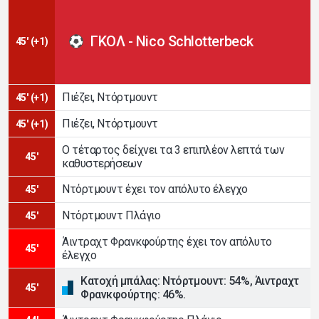
ΓΚΟΛ - Nico Schlotterbeck
45' (+1)
Πιέζει, Ντόρτμουντ
45' (+1)
Πιέζει, Ντόρτμουντ
45' (+1)
Ο τέταρτος δείχνει τα 3 επιπλέον λεπτά των
45'
καθυστερήσεων
Ντόρτμουντ έχει τον απόλυτο έλεγχο
45'
Ντόρτμουντ Πλάγιο
45'
Άιντραχτ Φρανκφούρτης έχει τον απόλυτο
45'
έλεγχο
Κατοχή μπάλας: Ντόρτμουντ: 54%, Άιντραχτ
45'
Φρανκφούρτης: 46%.