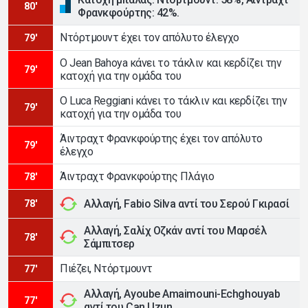
80'
Φρανκφούρτης: 42%.
Ντόρτμουντ έχει τον απόλυτο έλεγχο
79'
Ο Jean Bahoya κάνει το τάκλιν και κερδίζει την
79'
κατοχή για την ομάδα του
Ο Luca Reggiani κάνει το τάκλιν και κερδίζει την
79'
κατοχή για την ομάδα του
Άιντραχτ Φρανκφούρτης έχει τον απόλυτο
79'
έλεγχο
Άιντραχτ Φρανκφούρτης Πλάγιο
78'
Αλλαγή, Fabio Silva αντί του Σερού Γκιρασί
78'
Αλλαγή, Σαλίχ Οζκάν αντί του Μαρσέλ
78'
Σάμπιτσερ
Πιέζει, Ντόρτμουντ
77'
Αλλαγή, Ayoube Amaimouni-Echghouyab
77'
αντί του Can Uzun