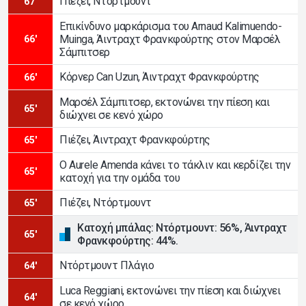
Πιέζει, Ντόρτμουντ
67'
Επικίνδυνο μαρκάρισμα του Arnaud Kalimuendo-
Muinga, Άιντραχτ Φρανκφούρτης στον Μαρσέλ
66'
Σάμπιτσερ
Κόρνερ Can Uzun, Άιντραχτ Φρανκφούρτης
66'
Μαρσέλ Σάμπιτσερ, εκτονώνει την πίεση και
65'
διώχνει σε κενό χώρο
Πιέζει, Άιντραχτ Φρανκφούρτης
65'
Ο Aurele Amenda κάνει το τάκλιν και κερδίζει την
65'
κατοχή για την ομάδα του
Πιέζει, Ντόρτμουντ
65'
Κατοχή μπάλας: Ντόρτμουντ: 56%, Άιντραχτ
65'
Φρανκφούρτης: 44%.
Ντόρτμουντ Πλάγιο
64'
Luca Reggiani, εκτονώνει την πίεση και διώχνει
64'
σε κενό χώρο