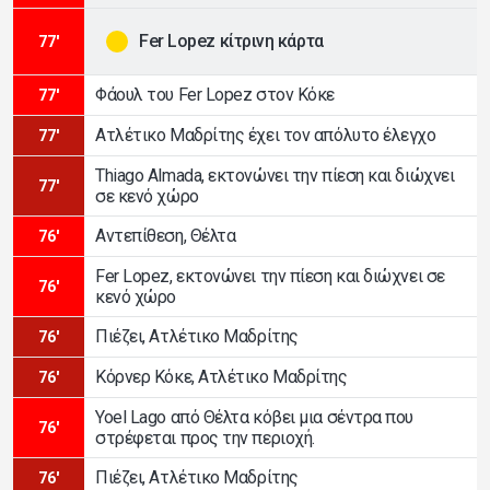
Fer Lopez κίτρινη κάρτα
77'
Φάουλ του Fer Lopez στον Κόκε
77'
Ατλέτικο Μαδρίτης έχει τον απόλυτο έλεγχο
77'
Thiago Almada, εκτονώνει την πίεση και διώχνει
77'
σε κενό χώρο
Αντεπίθεση, Θέλτα
76'
Fer Lopez, εκτονώνει την πίεση και διώχνει σε
76'
κενό χώρο
Πιέζει, Ατλέτικο Μαδρίτης
76'
Κόρνερ Κόκε, Ατλέτικο Μαδρίτης
76'
Yoel Lago από Θέλτα κόβει μια σέντρα που
76'
στρέφεται προς την περιοχή.
Πιέζει, Ατλέτικο Μαδρίτης
76'