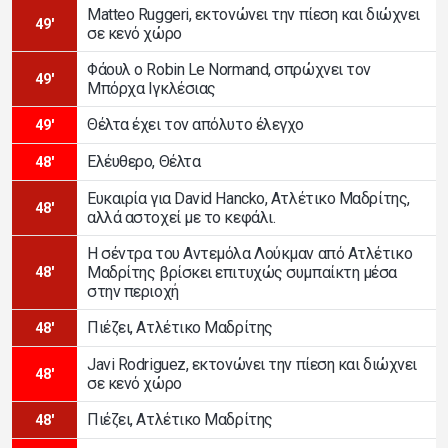
Matteo Ruggeri, εκτονώνει την πίεση και διώχνει
49'
σε κενό χώρο
Φάουλ ο Robin Le Normand, σπρώχνει τον
49'
Μπόρχα Ιγκλέσιας
Θέλτα έχει τον απόλυτο έλεγχο
49'
Ελέυθερο, Θέλτα
48'
Ευκαιρία για David Hancko, Ατλέτικο Μαδρίτης,
48'
αλλά αστοχεί με το κεφάλι.
Η σέντρα του Αντεμόλα Λούκμαν από Ατλέτικο
Μαδρίτης βρίσκει επιτυχώς συμπαίκτη μέσα
48'
στην περιοχή
Πιέζει, Ατλέτικο Μαδρίτης
48'
Javi Rodriguez, εκτονώνει την πίεση και διώχνει
48'
σε κενό χώρο
Πιέζει, Ατλέτικο Μαδρίτης
48'