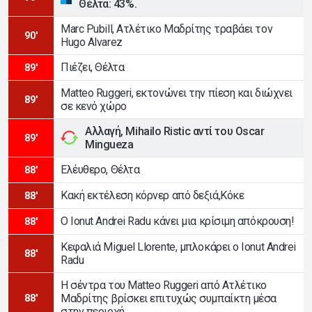
Θέλτα: 43%.
Marc Pubill, Ατλέτικο Μαδρίτης τραβάει τον
90'
Hugo Alvarez
Πιέζει, Θέλτα
89'
Matteo Ruggeri, εκτονώνει την πίεση και διώχνει
89'
σε κενό χώρο
Αλλαγή, Mihailo Ristic αντί του Oscar
89'
Mingueza
Ελέυθερο, Θέλτα
88'
Κακή εκτέλεση κόρνερ από δεξιά,Κόκε
88'
Ο Ionut Andrei Radu κάνει μια κρίσιμη απόκρουση!
88'
Κεφαλιά Miguel Llorente, μπλοκάρει ο Ionut Andrei
88'
Radu
Η σέντρα του Matteo Ruggeri από Ατλέτικο
Μαδρίτης βρίσκει επιτυχώς συμπαίκτη μέσα
88'
στην περιοχή