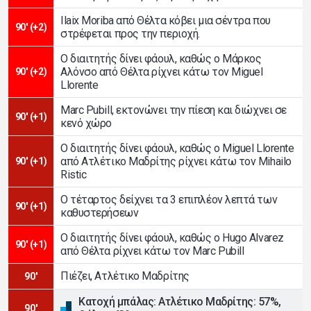
Ilaix Moriba από Θέλτα κόβει μια σέντρα που
90' (+2)
στρέφεται προς την περιοχή.
Ο διαιτητής δίνει φάουλ, καθώς ο Μάρκος
Αλόνσο από Θέλτα ρίχνει κάτω τον Miguel
90' (+2)
Llorente
Marc Pubill, εκτονώνει την πίεση και διώχνει σε
90' (+1)
κενό χώρο
Ο διαιτητής δίνει φάουλ, καθώς ο Miguel Llorente
από Ατλέτικο Μαδρίτης ρίχνει κάτω τον Mihailo
90' (+1)
Ristic
Ο τέταρτος δείχνει τα 3 επιπλέον λεπτά των
90' (+1)
καθυστερήσεων
Ο διαιτητής δίνει φάουλ, καθώς ο Hugo Alvarez
90' (+1)
από Θέλτα ρίχνει κάτω τον Marc Pubill
Πιέζει, Ατλέτικο Μαδρίτης
90'
Κατοχή μπάλας: Ατλέτικο Μαδρίτης: 57%,
90'