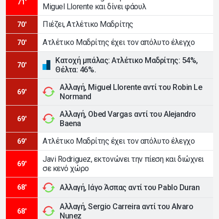
71'
Miguel Llorente και δίνει φάουλ
Πιέζει, Ατλέτικο Μαδρίτης
70'
Ατλέτικο Μαδρίτης έχει τον απόλυτο έλεγχο
70'
Κατοχή μπάλας: Ατλέτικο Μαδρίτης: 54%,
70'
Θέλτα: 46%.
Αλλαγή, Miguel Llorente αντί του Robin Le
69'
Normand
Αλλαγή, Obed Vargas αντί του Alejandro
69'
Baena
Ατλέτικο Μαδρίτης έχει τον απόλυτο έλεγχο
69'
Javi Rodriguez, εκτονώνει την πίεση και διώχνει
69'
σε κενό χώρο
Αλλαγή, Ιάγο Άσπας αντί του Pablo Duran
68'
Αλλαγή, Sergio Carreira αντί του Alvaro
68'
Nunez