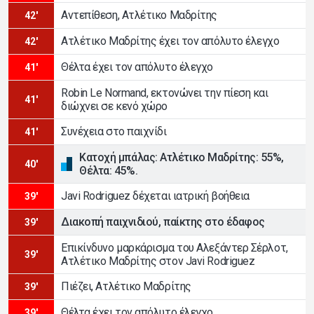
Αντεπίθεση, Ατλέτικο Μαδρίτης
42'
Ατλέτικο Μαδρίτης έχει τον απόλυτο έλεγχο
42'
Θέλτα έχει τον απόλυτο έλεγχο
41'
Robin Le Normand, εκτονώνει την πίεση και
41'
διώχνει σε κενό χώρο
Συνέχεια στο παιχνίδι
41'
Κατοχή μπάλας: Ατλέτικο Μαδρίτης: 55%,
40'
Θέλτα: 45%.
Javi Rodriguez δέχεται ιατρική βοήθεια
39'
Διακοπή παιχνιδιού, παίκτης στο έδαφος
39'
Επικίνδυνο μαρκάρισμα του Αλεξάντερ Σέρλοτ,
39'
Ατλέτικο Μαδρίτης στον Javi Rodriguez
Πιέζει, Ατλέτικο Μαδρίτης
39'
Θέλτα έχει τον απόλυτο έλεγχο
39'