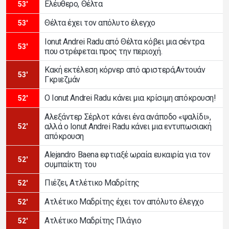
Ελέυθερο, Θέλτα
53'
Θέλτα έχει τον απόλυτο έλεγχο
53'
Ionut Andrei Radu από Θέλτα κόβει μια σέντρα
53'
που στρέφεται προς την περιοχή.
Κακή εκτέλεση κόρνερ από αριστερά,Αντουάν
53'
Γκριεζμάν
Ο Ionut Andrei Radu κάνει μια κρίσιμη απόκρουση!
52'
Αλεξάντερ Σέρλοτ κάνει ένα ανάποδο «ψαλίδι»,
αλλά ο Ionut Andrei Radu κάνει μια εντυπωσιακή
52'
απόκρουση
Alejandro Baena εφτιαξέ ωραία ευκαιρία για τον
52'
συμπαίκτη του
Πιέζει, Ατλέτικο Μαδρίτης
52'
Ατλέτικο Μαδρίτης έχει τον απόλυτο έλεγχο
52'
Ατλέτικο Μαδρίτης Πλάγιο
52'