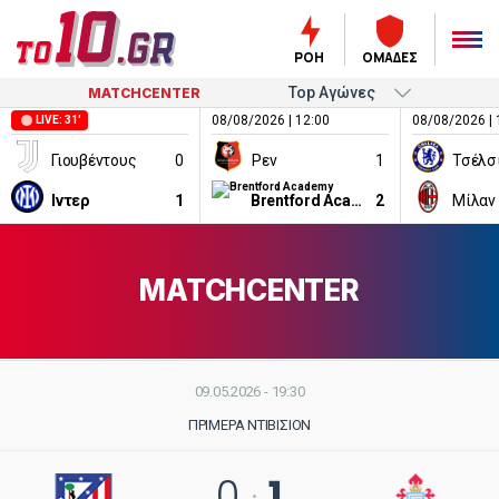
ΡΟΗ
ΟΜΑΔΕΣ
MATCHCENTER
08/08/2026 | 12:00
08/08/2026 | 
LIVE: 31'
Γιουβέντους
0
Ρεν
1
Τσέλσ
Ιντερ
1
Brentford Academy
2
Μίλαν
MATCHCENTER
09.05.2026 - 19:30
ΠΡΙΜΈΡΑ ΝΤΙΒΙΣΙΌΝ
1
0