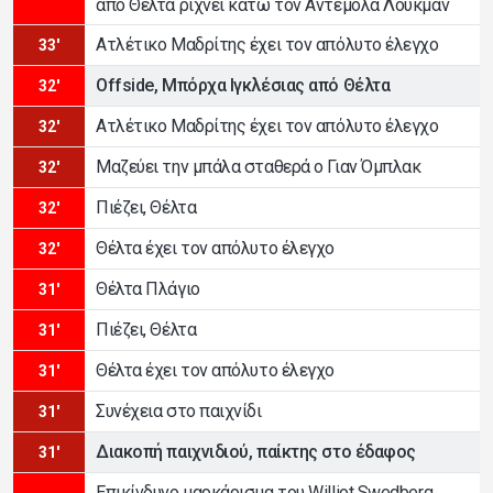
από Θέλτα ρίχνει κάτω τον Αντεμόλα Λούκμαν
Ατλέτικο Μαδρίτης έχει τον απόλυτο έλεγχο
33'
Offside, Μπόρχα Ιγκλέσιας από Θέλτα
32'
Ατλέτικο Μαδρίτης έχει τον απόλυτο έλεγχο
32'
Μαζεύει την μπάλα σταθερά ο Γιαν Όμπλακ
32'
Πιέζει, Θέλτα
32'
Θέλτα έχει τον απόλυτο έλεγχο
32'
Θέλτα Πλάγιο
31'
Πιέζει, Θέλτα
31'
Θέλτα έχει τον απόλυτο έλεγχο
31'
Συνέχεια στο παιχνίδι
31'
Διακοπή παιχνιδιού, παίκτης στο έδαφος
31'
Επικίνδυνο μαρκάρισμα του Williot Swedberg,