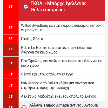
ΓΚΟΛ! - Μπόρχα Ιγκλέσιας,
62'
Θέλτα σκοράρει
Williot Swedberg εφτιαξέ ωραία ευκαιρία για τον
62'
συμπαίκτη του
Πιέζει, Θέλτα
62'
Robin Le Normand, εκτονώνει την πίεση και
62'
διώχνει σε κενό χώρο
Γιαν Όμπλακ, εκτονώνει την πίεση και διώχνει σε
61'
κενό χώρο
Θέλτα έχει τον απόλυτο έλεγχο
61'
Ilaix Moriba από Θέλτα κόβει μια σέντρα που
61'
στρέφεται προς την περιοχή.
Ατλέτικο Μαδρίτης έχει τον απόλυτο έλεγχο
61'
Αλλαγή, Thiago Almada αντί του Αντουάν
61'