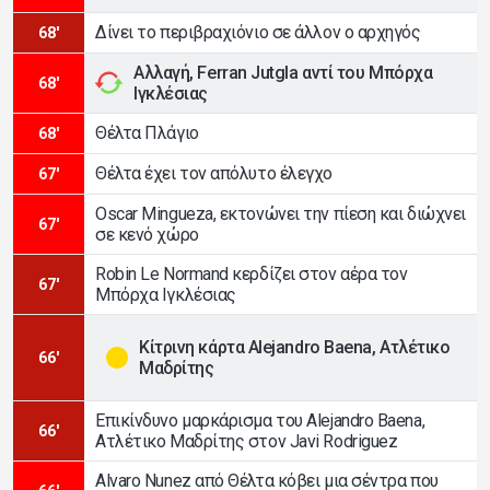
Δίνει το περιβραχιόνιο σε άλλον ο αρχηγός
68'
Αλλαγή, Ferran Jutgla αντί του Μπόρχα
68'
Ιγκλέσιας
Θέλτα Πλάγιο
68'
Θέλτα έχει τον απόλυτο έλεγχο
67'
Oscar Mingueza, εκτονώνει την πίεση και διώχνει
67'
σε κενό χώρο
Robin Le Normand κερδίζει στον αέρα τον
67'
Μπόρχα Ιγκλέσιας
Κίτρινη κάρτα Alejandro Baena, Ατλέτικο
66'
Μαδρίτης
Επικίνδυνο μαρκάρισμα του Alejandro Baena,
66'
Ατλέτικο Μαδρίτης στον Javi Rodriguez
Alvaro Nunez από Θέλτα κόβει μια σέντρα που