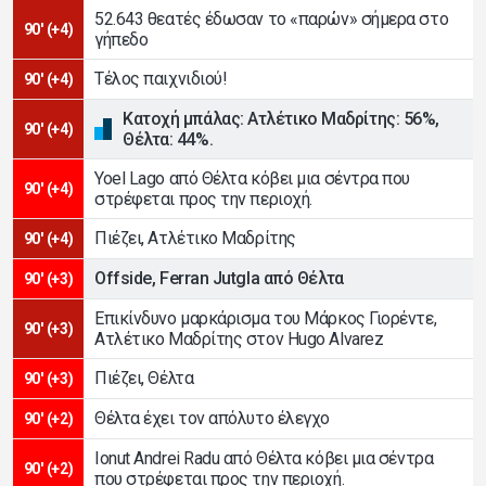
52.643 θεατές έδωσαν το «παρών» σήμερα στο
90' (+4)
γήπεδο
Τέλος παιχνιδιού!
90' (+4)
Κατοχή μπάλας: Ατλέτικο Μαδρίτης: 56%,
90' (+4)
Θέλτα: 44%.
Yoel Lago από Θέλτα κόβει μια σέντρα που
90' (+4)
στρέφεται προς την περιοχή.
Πιέζει, Ατλέτικο Μαδρίτης
90' (+4)
Offside, Ferran Jutgla από Θέλτα
90' (+3)
Επικίνδυνο μαρκάρισμα του Μάρκος Γιορέντε,
90' (+3)
Ατλέτικο Μαδρίτης στον Hugo Alvarez
Πιέζει, Θέλτα
90' (+3)
Θέλτα έχει τον απόλυτο έλεγχο
90' (+2)
Ionut Andrei Radu από Θέλτα κόβει μια σέντρα
90' (+2)
που στρέφεται προς την περιοχή.