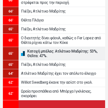
66'
στρέφεται προς την περιοχή.
Πιέζει, Ατλέτικο Μαδρίτης
66'
Θέλτα Πλάγιο
66'
Πιέζει, Ατλέτικο Μαδρίτης
65'
Ο διαιτητής δίνει φάουλ, καθώς ο Fer Lopez από
65'
Θέλτα ρίχνει κάτω τον Κόκε
Κατοχή μπάλας: Ατλέτικο Μαδρίτης: 53%,
65'
Θέλτα: 47%.
Πιέζει, Ατλέτικο Μαδρίτης
65'
Ατλέτικο Μαδρίτης έχει τον απόλυτο έλεγχο
64'
Williot Swedberg έκανε την ασίστ στο γκολ.
62'
Ωραία προσπάθεια από Μπόρχα Ιγκλέσιας,
62'
σκοράρει