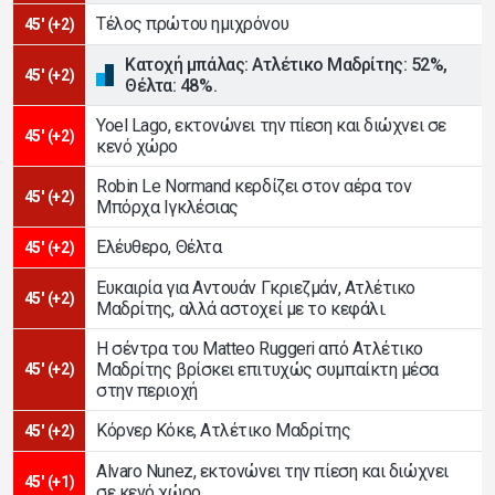
Τέλος πρώτου ημιχρόνου
45' (+2)
Κατοχή μπάλας: Ατλέτικο Μαδρίτης: 52%,
45' (+2)
Θέλτα: 48%.
Yoel Lago, εκτονώνει την πίεση και διώχνει σε
45' (+2)
κενό χώρο
Robin Le Normand κερδίζει στον αέρα τον
45' (+2)
Μπόρχα Ιγκλέσιας
Ελέυθερο, Θέλτα
45' (+2)
Ευκαιρία για Αντουάν Γκριεζμάν, Ατλέτικο
45' (+2)
Μαδρίτης, αλλά αστοχεί με το κεφάλι.
Η σέντρα του Matteo Ruggeri από Ατλέτικο
Μαδρίτης βρίσκει επιτυχώς συμπαίκτη μέσα
45' (+2)
στην περιοχή
Κόρνερ Κόκε, Ατλέτικο Μαδρίτης
45' (+2)
Alvaro Nunez, εκτονώνει την πίεση και διώχνει
45' (+1)
σε κενό χώρο