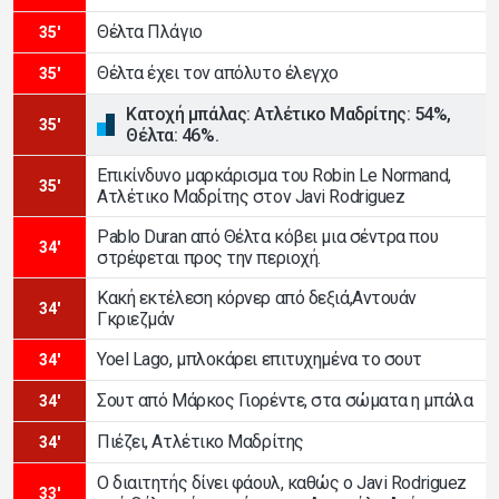
Θέλτα Πλάγιο
35'
Θέλτα έχει τον απόλυτο έλεγχο
35'
Κατοχή μπάλας: Ατλέτικο Μαδρίτης: 54%,
35'
Θέλτα: 46%.
Επικίνδυνο μαρκάρισμα του Robin Le Normand,
35'
Ατλέτικο Μαδρίτης στον Javi Rodriguez
Pablo Duran από Θέλτα κόβει μια σέντρα που
34'
στρέφεται προς την περιοχή.
Κακή εκτέλεση κόρνερ από δεξιά,Αντουάν
34'
Γκριεζμάν
Yoel Lago, μπλοκάρει επιτυχημένα το σουτ
34'
Σουτ από Μάρκος Γιορέντε, στα σώματα η μπάλα
34'
Πιέζει, Ατλέτικο Μαδρίτης
34'
Ο διαιτητής δίνει φάουλ, καθώς ο Javi Rodriguez
33'