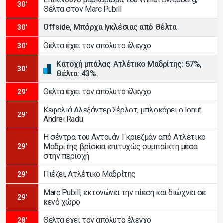
30'
Θέλτα στον Marc Pubill
Offside, Μπόρχα Ιγκλέσιας από Θέλτα
30'
Θέλτα έχει τον απόλυτο έλεγχο
30'
Κατοχή μπάλας: Ατλέτικο Μαδρίτης: 57%,
30'
Θέλτα: 43%.
Θέλτα έχει τον απόλυτο έλεγχο
29'
Κεφαλιά Αλεξάντερ Σέρλοτ, μπλοκάρει ο Ionut
29'
Andrei Radu
Η σέντρα του Αντουάν Γκριεζμάν από Ατλέτικο
Μαδρίτης βρίσκει επιτυχώς συμπαίκτη μέσα
29'
στην περιοχή
Πιέζει, Ατλέτικο Μαδρίτης
29'
Marc Pubill, εκτονώνει την πίεση και διώχνει σε
29'
κενό χώρο
Θέλτα έχει τον απόλυτο έλεγχο
28'