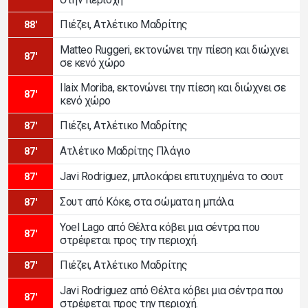
Πιέζει, Ατλέτικο Μαδρίτης
88'
Matteo Ruggeri, εκτονώνει την πίεση και διώχνει
87'
σε κενό χώρο
Ilaix Moriba, εκτονώνει την πίεση και διώχνει σε
87'
κενό χώρο
Πιέζει, Ατλέτικο Μαδρίτης
87'
Ατλέτικο Μαδρίτης Πλάγιο
87'
Javi Rodriguez, μπλοκάρει επιτυχημένα το σουτ
87'
Σουτ από Κόκε, στα σώματα η μπάλα
87'
Yoel Lago από Θέλτα κόβει μια σέντρα που
87'
στρέφεται προς την περιοχή.
Πιέζει, Ατλέτικο Μαδρίτης
87'
Javi Rodriguez από Θέλτα κόβει μια σέντρα που
87'
στρέφεται προς την περιοχή.