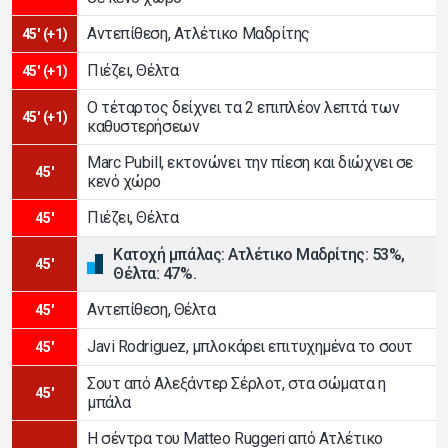
Αντεπίθεση, Ατλέτικο Μαδρίτης
45' (+1)
Πιέζει, Θέλτα
45' (+1)
Ο τέταρτος δείχνει τα 2 επιπλέον λεπτά των
45' (+1)
καθυστερήσεων
Marc Pubill, εκτονώνει την πίεση και διώχνει σε
45'
κενό χώρο
Πιέζει, Θέλτα
45'
Κατοχή μπάλας: Ατλέτικο Μαδρίτης: 53%,
45'
Θέλτα: 47%.
Αντεπίθεση, Θέλτα
45'
Javi Rodriguez, μπλοκάρει επιτυχημένα το σουτ
45'
Σουτ από Αλεξάντερ Σέρλοτ, στα σώματα η
45'
μπάλα
Η σέντρα του Matteo Ruggeri από Ατλέτικο