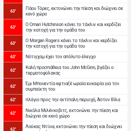
Πάου Τόρες, εκτονώνει την πίεση και διώχνει σε
63'
κενό χώρο
Ο Omari Hutchinson κάνει το τάκλιν και κερδίζει
63'
την κατοχή για την ομάδα του
Ο Morgan Rogers κάνει το τάκλιν και κερδίζει
63'
την κατοχή για την ομάδα του
Νότιγχαμ έχει τον απόλυτο έλεγχο
63'
Καλή προσπάθεια του John McGinn, βγάζει ο
62'
τερματοφύλακας
Έμι Μπουεντία εφτιαξέ ωραία ευκαιρία για τον
62'
συμπαίκτη του
πλάγιο προς την αντίπαλη περιοχή, Άστον Βίλα
62'
Νικόλα Μιλένκοβιτς, εκτονώνει την πίεση και
62'
διώχνει σε κενό χώρο
Λούκας Ντίνιε, εκτονώνει την πίεση και διώχνει
62'