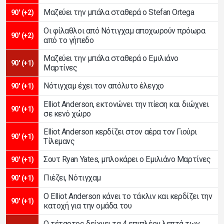
Μαζεύει την μπάλα σταθερά ο Stefan Ortega
90' (+2)
Οι φίλαθλοι από Νότιγχαμ αποχωρούν πρόωρα
90' (+2)
από το γήπεδο
Μαζεύει την μπάλα σταθερά ο Εμιλιάνο
90' (+1)
Μαρτίνες
Νότιγχαμ έχει τον απόλυτο έλεγχο
90' (+1)
Elliot Anderson, εκτονώνει την πίεση και διώχνει
90' (+1)
σε κενό χώρο
Elliot Anderson κερδίζει στον αέρα τον Γιούρι
90' (+1)
Τίλεμανς
Σουτ Ryan Yates, μπλοκάρει ο Εμιλιάνο Μαρτίνες
90' (+1)
Πιέζει, Νότιγχαμ
90' (+1)
Ο Elliot Anderson κάνει το τάκλιν και κερδίζει την
90' (+1)
κατοχή για την ομάδα του
Ο τέταρτος δείχνει τα 4 επιπλέον λεπτά των