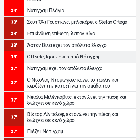
Νότιγχαμ Πλάγιο
39'
Σουτ Όλι Γουότκινς, μπλοκάρει ο Stefan Ortega
38'
Επικίνδυνη επίθεση, Άστον Βίλα
38'
Άστον Βίλα έχει τον απόλυτο έλεγχο
38'
Offside, Igor Jesus από Νότιγχαμ
38'
Νότιγχαμ έχει τον απόλυτο έλεγχο
37'
Ο Νικολάς Ντομίνγκες κάνει το τάκλιν και
37'
κερδίζει την κατοχή για την ομάδα του
Νικόλα Μιλένκοβιτς, εκτονώνει την πίεση και
37'
διώχνει σε κενό χώρο
Βίκτορ Λίντελοφ, εκτονώνει την πίεση και
37'
διώχνει σε κενό χώρο
Πιέζει, Νότιγχαμ
37'