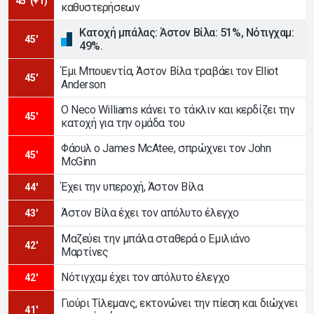
45' (+1)
καθυστερήσεων
Κατοχή μπάλας: Άστον Βίλα: 51%, Νότιγχαμ:
45'
49%.
Έμι Μπουεντία, Άστον Βίλα τραβάει τον Elliot
45'
Anderson
Ο Neco Williams κάνει το τάκλιν και κερδίζει την
45'
κατοχή για την ομάδα του
Φάουλ ο James McAtee, σπρώχνει τον John
45'
McGinn
Έχει την υπεροχή, Άστον Βίλα
44'
Άστον Βίλα έχει τον απόλυτο έλεγχο
43'
Μαζεύει την μπάλα σταθερά ο Εμιλιάνο
42'
Μαρτίνες
Νότιγχαμ έχει τον απόλυτο έλεγχο
42'
Γιούρι Τίλεμανς, εκτονώνει την πίεση και διώχνει
41'