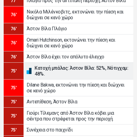
πλάγιο προς την αντίπαλη περιοχή, Άστον Βίλα
77'
Νικόλα Μιλένκοβιτς, εκτονώνει την πίεση και
76'
διώχνει σε κενό χώρο
Άστον Βίλα Πλάγιο
76'
Omari Hutchinson, εκτονώνει την πίεση και
76'
διώχνει σε κενό χώρο
Άστον Βίλα έχει τον απόλυτο έλεγχο
76'
Κατοχή μπάλας: Άστον Βίλα: 52%, Νότιγχαμ:
75'
48%.
Dilane Bakwa, εκτονώνει την πίεση και διώχνει
75'
σε κενό χώρο
Αντεπίθεση, Άστον Βίλα
75'
Γιούρι Τίλεμανς από Άστον Βίλα κόβει μια
75'
σέντρα που στρέφεται προς την περιοχή.
Συνέχεια στο παιχνίδι
75'