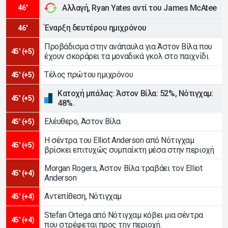
Αλλαγή, Ryan Yates αντί του James McAtee
46'
Έναρξη δευτέρου ημιχρόνου
46'
Προβάδισμα στην ανάπαυλα για Άστον Βίλα που
45' (+5)
έχουν σκοράρει τα μοναδικά γκολ στο παιχνίδι
Τέλος πρώτου ημιχρόνου
45' (+5)
Κατοχή μπάλας: Άστον Βίλα: 52%, Νότιγχαμ:
45' (+5)
48%.
Ελέυθερο, Άστον Βίλα
45' (+5)
Η σέντρα του Elliot Anderson από Νότιγχαμ
45' (+5)
βρίσκει επιτυχώς συμπαίκτη μέσα στην περιοχή
Morgan Rogers, Άστον Βίλα τραβάει τον Elliot
45' (+4)
Anderson
Αντεπίθεση, Νότιγχαμ
45' (+4)
Stefan Ortega από Νότιγχαμ κόβει μια σέντρα
45' (+4)
που στρέφεται προς την περιοχή.