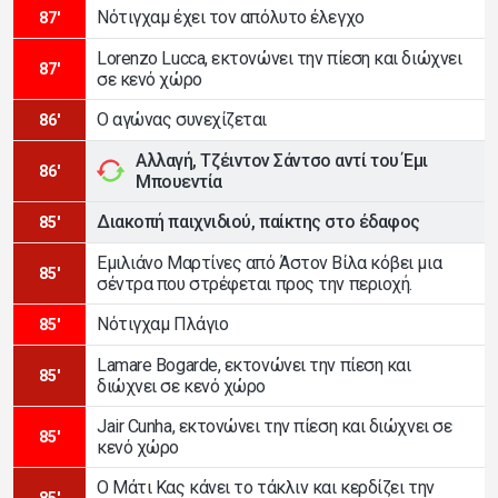
Νότιγχαμ έχει τον απόλυτο έλεγχο
87'
Lorenzo Lucca, εκτονώνει την πίεση και διώχνει
87'
σε κενό χώρο
Ο αγώνας συνεχίζεται
86'
Αλλαγή, Τζέιντον Σάντσο αντί του Έμι
86'
Μπουεντία
Διακοπή παιχνιδιού, παίκτης στο έδαφος
85'
Εμιλιάνο Μαρτίνες από Άστον Βίλα κόβει μια
85'
σέντρα που στρέφεται προς την περιοχή.
Νότιγχαμ Πλάγιο
85'
Lamare Bogarde, εκτονώνει την πίεση και
85'
διώχνει σε κενό χώρο
Jair Cunha, εκτονώνει την πίεση και διώχνει σε
85'
κενό χώρο
Ο Μάτι Κας κάνει το τάκλιν και κερδίζει την
85'