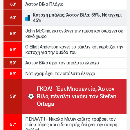
Άστον Βίλα Πλάγιο
60'
Κατοχή μπάλας: Άστον Βίλα: 55%, Νότιγχαμ:
60'
45%.
John McGinn, εκτονώνει την πίεση και διώχνει σε
59'
κενό χώρο
Ο Elliot Anderson κάνει το τάκλιν και κερδίζει την
59'
κατοχή για την ομάδα του
Άστον Βίλα έχει τον απόλυτο έλεγχο
59'
Νότιγχαμ έχει τον απόλυτο έλεγχο
59'
ΓΚΟΛ! - Έμι Μπουεντία, Άστον
Βίλα, πέναλτι νικάει τον Stefan
58'
Ortega
ΠΕΝΑΛΤΙ! - Νικόλα Μιλένκοβιτς τραβάει τον
Πάου Τόρες και ο διαιτητής δείχνει την άσπρη
57'