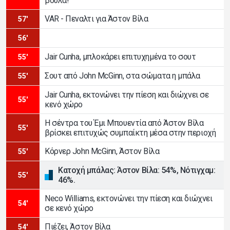
βούλα!
VAR - Πεναλτι για Άστον Βίλα
57'
56'
Jair Cunha, μπλοκάρει επιτυχημένα το σουτ
55'
Σουτ από John McGinn, στα σώματα η μπάλα
55'
Jair Cunha, εκτονώνει την πίεση και διώχνει σε
55'
κενό χώρο
Η σέντρα του Έμι Μπουεντία από Άστον Βίλα
55'
βρίσκει επιτυχώς συμπαίκτη μέσα στην περιοχή
Κόρνερ John McGinn, Άστον Βίλα
55'
Κατοχή μπάλας: Άστον Βίλα: 54%, Νότιγχαμ:
55'
46%.
Neco Williams, εκτονώνει την πίεση και διώχνει
54'
σε κενό χώρο
Πιέζει, Άστον Βίλα
54'