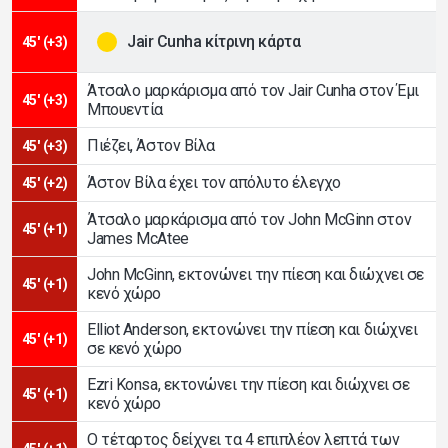
Jair Cunha κίτρινη κάρτα
45' (+3)
Άτσαλο μαρκάρισμα από τον Jair Cunha στον Έμι
45' (+3)
Μπουεντία
Πιέζει, Άστον Βίλα
45' (+3)
Άστον Βίλα έχει τον απόλυτο έλεγχο
45' (+2)
Άτσαλο μαρκάρισμα από τον John McGinn στον
45' (+1)
James McAtee
John McGinn, εκτονώνει την πίεση και διώχνει σε
45' (+1)
κενό χώρο
Elliot Anderson, εκτονώνει την πίεση και διώχνει
45' (+1)
σε κενό χώρο
Ezri Konsa, εκτονώνει την πίεση και διώχνει σε
45' (+1)
κενό χώρο
Ο τέταρτος δείχνει τα 4 επιπλέον λεπτά των