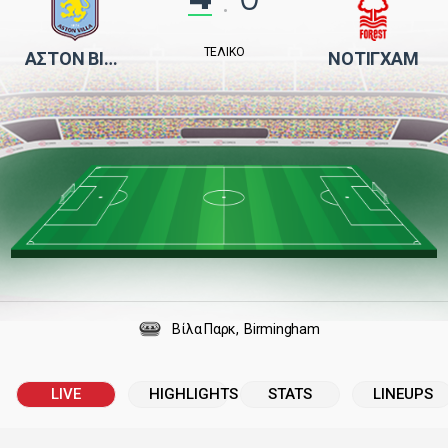
:
ΤΕΛΙΚΌ
ΆΣΤΟΝ ΒΊΛΑ
ΝΌΤΙΓΧΑΜ
Βίλα Παρκ
Birmingham
LIVE
HIGHLIGHTS
STATS
LINEUPS