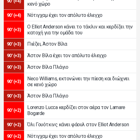
90' (+4)
κενό χώρο
Νότιγχαμ έχει τον απόλυτο έλεγχο
90' (+4)
Ο Elliot Anderson κάνει το τάκλιν και κερδίζει την
90' (+3)
κατοχή για την ομάδα του
Πιέζει, Άστον Βίλα
90' (+3)
Άστον Βίλα έχει τον απόλυτο έλεγχο
90' (+3)
Άστον Βίλα Πλάγιο
90' (+3)
Neco Williams, εκτονώνει την πίεση και διώχνει
90' (+3)
σε κενό χώρο
Άστον Βίλα Πλάγιο
90' (+3)
Lorenzo Lucca κερδίζει στον αέρα τον Lamare
90' (+2)
Bogarde
Όλι Γουότκινς κάνει φάουλ στον Elliot Anderson
90' (+2)
Νότιγχαμ έχει τον απόλυτο έλεγχο
90' (+2)