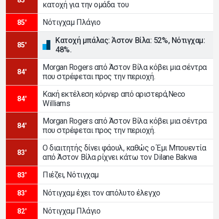
κατοχή για την ομάδα του
Νότιγχαμ Πλάγιο
85'
Κατοχή μπάλας: Άστον Βίλα: 52%, Νότιγχαμ:
85'
48%.
Morgan Rogers από Άστον Βίλα κόβει μια σέντρα
84'
που στρέφεται προς την περιοχή.
Κακή εκτέλεση κόρνερ από αριστερά,Neco
84'
Williams
Morgan Rogers από Άστον Βίλα κόβει μια σέντρα
84'
που στρέφεται προς την περιοχή.
Ο διαιτητής δίνει φάουλ, καθώς ο Έμι Μπουεντία
83'
από Άστον Βίλα ρίχνει κάτω τον Dilane Bakwa
Πιέζει, Νότιγχαμ
83'
Νότιγχαμ έχει τον απόλυτο έλεγχο
83'
Νότιγχαμ Πλάγιο
82'