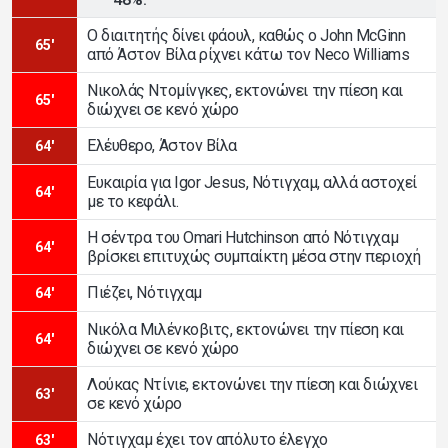
Ο διαιτητής δίνει φάουλ, καθώς ο John McGinn
65'
από Άστον Βίλα ρίχνει κάτω τον Neco Williams
Νικολάς Ντομίνγκες, εκτονώνει την πίεση και
65'
διώχνει σε κενό χώρο
Ελέυθερο, Άστον Βίλα
64'
Ευκαιρία για Igor Jesus, Νότιγχαμ, αλλά αστοχεί
64'
με το κεφάλι.
Η σέντρα του Omari Hutchinson από Νότιγχαμ
64'
βρίσκει επιτυχώς συμπαίκτη μέσα στην περιοχή
Πιέζει, Νότιγχαμ
64'
Νικόλα Μιλένκοβιτς, εκτονώνει την πίεση και
64'
διώχνει σε κενό χώρο
Λούκας Ντίνιε, εκτονώνει την πίεση και διώχνει
63'
σε κενό χώρο
Νότιγχαμ έχει τον απόλυτο έλεγχο
63'