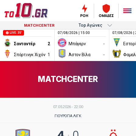
ΡΟΗ
ΟΜΑΔΕΣ
MATCHCENTER
07/08/2026 | 15:00
07/08/2026 | 
LIVE: 35'
Σανταντέρ
2
Μπάγερν
-
Εστορ
Σπόρτινγκ Χιχόν
1
Άστον Βίλα
-
Φαμαλ
MATCHCENTER
07.05.2026 - 22:00
ΓΙΟΥΡΌΠΑ ΛΙΓΚ
4
0