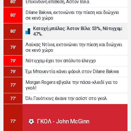
Επικίνδυνη επίθεση, Άστον Βίλα
80'
Dilane Bakwa, εκτονώνει την πίεση και διώχνει
80'
σε κενό χώρο
Κατοχή μπάλας: Άστον Βίλα: 53%, Νότιγχαμ:
80'
47%.
Λούκας Ντίνιε, εκτονώνει την πίεση και διώχνει
79'
σε κενό χώρο
Νότιγχαμ έχει τον απόλυτο έλεγχο
79'
Έμι Μπουεντία κάνει φάουλ στον Dilane Bakwa
79'
Morgan Rogers εβγαλε την πάσα-κλειδί για το
77'
γκολ!
Όλι Γουότκινς έκανε την ασίστ στο γκολ.
77'
ΓΚΟΛ - John McGinn
77'