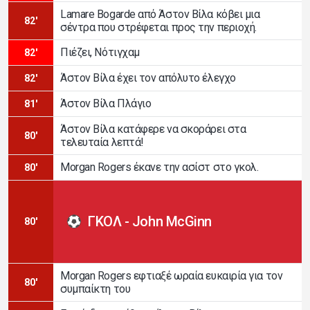
Lamare Bogarde από Άστον Βίλα κόβει μια
82'
σέντρα που στρέφεται προς την περιοχή.
Πιέζει, Νότιγχαμ
82'
Άστον Βίλα έχει τον απόλυτο έλεγχο
82'
Άστον Βίλα Πλάγιο
81'
Άστον Βίλα κατάφερε να σκοράρει στα
80'
τελευταία λεπτά!
Morgan Rogers έκανε την ασίστ στο γκολ.
80'
ΓΚΟΛ - John McGinn
80'
Morgan Rogers εφτιαξέ ωραία ευκαιρία για τον
80'
συμπαίκτη του