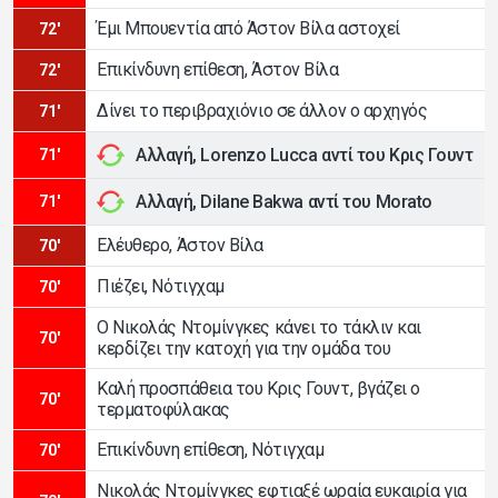
Έμι Μπουεντία από Άστον Βίλα αστοχεί
72'
Επικίνδυνη επίθεση, Άστον Βίλα
72'
Δίνει το περιβραχιόνιο σε άλλον ο αρχηγός
71'
Αλλαγή, Lorenzo Lucca αντί του Κρις Γουντ
71'
Αλλαγή, Dilane Bakwa αντί του Morato
71'
Ελέυθερο, Άστον Βίλα
70'
Πιέζει, Νότιγχαμ
70'
Ο Νικολάς Ντομίνγκες κάνει το τάκλιν και
70'
κερδίζει την κατοχή για την ομάδα του
Καλή προσπάθεια του Κρις Γουντ, βγάζει ο
70'
τερματοφύλακας
Επικίνδυνη επίθεση, Νότιγχαμ
70'
Νικολάς Ντομίνγκες εφτιαξέ ωραία ευκαιρία για