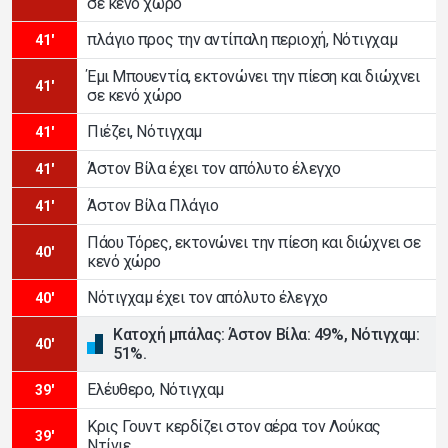
σε κενό χώρο
πλάγιο προς την αντίπαλη περιοχή, Νότιγχαμ
41'
Έμι Μπουεντία, εκτονώνει την πίεση και διώχνει
41'
σε κενό χώρο
Πιέζει, Νότιγχαμ
41'
Άστον Βίλα έχει τον απόλυτο έλεγχο
41'
Άστον Βίλα Πλάγιο
41'
Πάου Τόρες, εκτονώνει την πίεση και διώχνει σε
40'
κενό χώρο
Νότιγχαμ έχει τον απόλυτο έλεγχο
40'
Κατοχή μπάλας: Άστον Βίλα: 49%, Νότιγχαμ:
40'
51%.
Ελέυθερο, Νότιγχαμ
39'
Κρις Γουντ κερδίζει στον αέρα τον Λούκας
39'
Ντίνιε