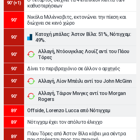
90' (+1)
καθυστερήσεων
Νικόλα Μιλένκοβιτς, εκτονώνει την πίεση και
90'
διώχνει σε κενό χώρο
Κατοχή μπάλας: Άστον Βίλα: 51%, Νότιγχαμ:
90'
49%.
Αλλαγή, Ντόουγκλας Λουίζ αντί του Πάου
90'
Τόρες
Δίνει το περιβραχιόνιο σε άλλον ο αρχηγός
90'
Αλλαγή, Λίον Μπέιλι αντί του John McGinn
90'
Αλλαγή, Τάιρον Μινγκς αντί του Morgan
90'
Rogers
Offside, Lorenzo Lucca από Νότιγχαμ
89'
Νότιγχαμ έχει τον απόλυτο έλεγχο
89'
Πάου Τόρες από Άστον Βίλα κόβει μια σέντρα
89'
που στρέφεται προς την περιοχή.