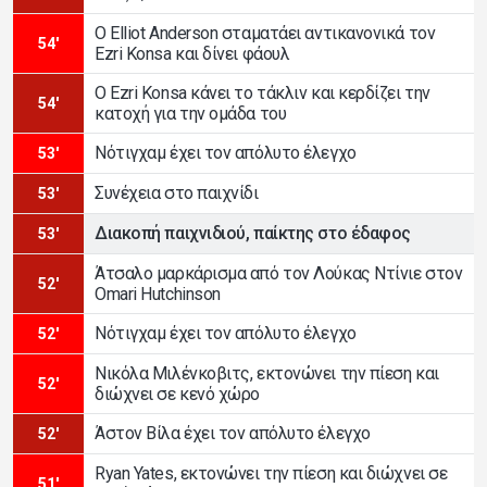
Ο Elliot Anderson σταματάει αντικανονικά τον
54'
Ezri Konsa και δίνει φάουλ
Ο Ezri Konsa κάνει το τάκλιν και κερδίζει την
54'
κατοχή για την ομάδα του
Νότιγχαμ έχει τον απόλυτο έλεγχο
53'
Συνέχεια στο παιχνίδι
53'
Διακοπή παιχνιδιού, παίκτης στο έδαφος
53'
Άτσαλο μαρκάρισμα από τον Λούκας Ντίνιε στον
52'
Omari Hutchinson
Νότιγχαμ έχει τον απόλυτο έλεγχο
52'
Νικόλα Μιλένκοβιτς, εκτονώνει την πίεση και
52'
διώχνει σε κενό χώρο
Άστον Βίλα έχει τον απόλυτο έλεγχο
52'
Ryan Yates, εκτονώνει την πίεση και διώχνει σε
51'