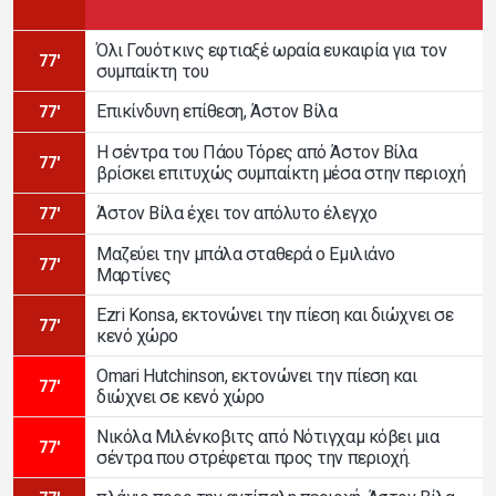
Όλι Γουότκινς εφτιαξέ ωραία ευκαιρία για τον
77'
συμπαίκτη του
Επικίνδυνη επίθεση, Άστον Βίλα
77'
Η σέντρα του Πάου Τόρες από Άστον Βίλα
77'
βρίσκει επιτυχώς συμπαίκτη μέσα στην περιοχή
Άστον Βίλα έχει τον απόλυτο έλεγχο
77'
Μαζεύει την μπάλα σταθερά ο Εμιλιάνο
77'
Μαρτίνες
Ezri Konsa, εκτονώνει την πίεση και διώχνει σε
77'
κενό χώρο
Omari Hutchinson, εκτονώνει την πίεση και
77'
διώχνει σε κενό χώρο
Νικόλα Μιλένκοβιτς από Νότιγχαμ κόβει μια
77'
σέντρα που στρέφεται προς την περιοχή.