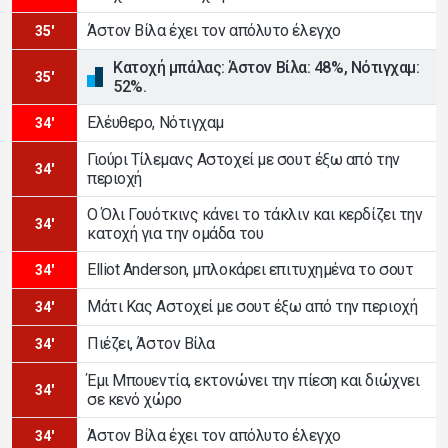
Άστον Βίλα έχει τον απόλυτο έλεγχο
35'
Κατοχή μπάλας: Άστον Βίλα: 48%, Νότιγχαμ:
35'
52%.
Ελέυθερο, Νότιγχαμ
34'
Γιούρι Τίλεμανς Αστοχεί με σουτ έξω από την
34'
περιοχή
Ο Όλι Γουότκινς κάνει το τάκλιν και κερδίζει την
34'
κατοχή για την ομάδα του
Elliot Anderson, μπλοκάρει επιτυχημένα το σουτ
34'
Μάτι Κας Αστοχεί με σουτ έξω από την περιοχή
34'
Πιέζει, Άστον Βίλα
34'
Έμι Μπουεντία, εκτονώνει την πίεση και διώχνει
34'
σε κενό χώρο
Άστον Βίλα έχει τον απόλυτο έλεγχο
34'