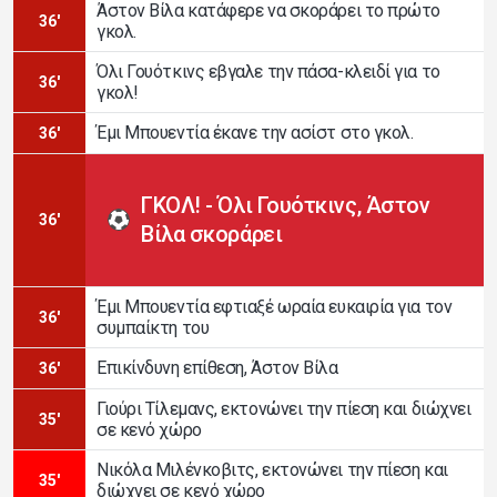
Άστον Βίλα κατάφερε να σκοράρει το πρώτο
36'
γκολ.
Όλι Γουότκινς εβγαλε την πάσα-κλειδί για το
36'
γκολ!
Έμι Μπουεντία έκανε την ασίστ στο γκολ.
36'
ΓΚΟΛ! - Όλι Γουότκινς, Άστον
36'
Βίλα σκοράρει
Έμι Μπουεντία εφτιαξέ ωραία ευκαιρία για τον
36'
συμπαίκτη του
Επικίνδυνη επίθεση, Άστον Βίλα
36'
Γιούρι Τίλεμανς, εκτονώνει την πίεση και διώχνει
35'
σε κενό χώρο
Νικόλα Μιλένκοβιτς, εκτονώνει την πίεση και
35'
διώχνει σε κενό χώρο