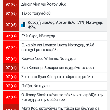
Δίκαιη νίκη για Άστον Βίλα
90' (+5)
Τέλος παιχνιδιού!
90' (+5)
Κατοχή μπάλας: Άστον Βίλα: 51%, Νότιγχαμ:
90' (+5)
49%.
Ελέυθερο, Νότιγχαμ
90' (+4)
Ευκαιρία για Lorenzo Lucca, Νότιγχαμ, αλλά
90' (+4)
αστοχεί με το κεφάλι.
Κόρνερ Neco Williams, Νότιγχαμ
90' (+4)
Ezri Konsa, μπλοκάρει επιτυχημένα το σουτ
90' (+4)
Σουτ από Ryan Yates, στα σώματα η μπάλα
90' (+4)
Πιέζει, Νότιγχαμ
90' (+4)
Ο Jimmy Sinclair κάνει το τάκλιν και κερδίζει την
90' (+4)
κατοχή για την ομάδα του
Μάτι Κας, εκτονώνει την πίεση και διώχνει σε