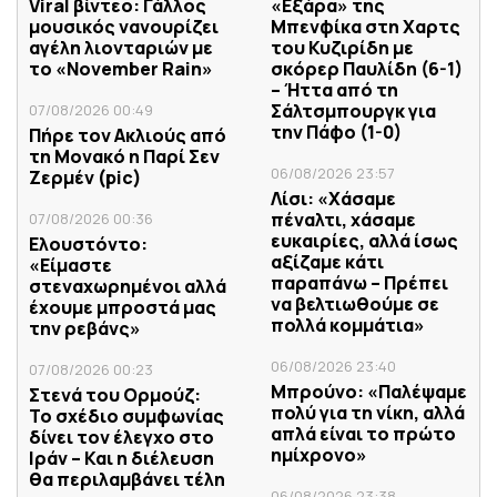
Viral βίντεο: Γάλλος
«Εξάρα» της
μουσικός νανουρίζει
Μπενφίκα στη Χαρτς
αγέλη λιονταριών με
του Κυζιρίδη με
το «November Rain»
σκόρερ Παυλίδη (6-1)
– Ήττα από τη
Σάλτσμπουργκ για
07/08/2026 00:49
την Πάφο (1-0)
Πήρε τον Ακλιούς από
τη Μονακό η Παρί Σεν
06/08/2026 23:57
Ζερμέν (pic)
Λίσι: «Χάσαμε
πέναλτι, χάσαμε
07/08/2026 00:36
ευκαιρίες, αλλά ίσως
Ελουστόντο:
αξίζαμε κάτι
«Είμαστε
παραπάνω – Πρέπει
στεναχωρημένοι αλλά
να βελτιωθούμε σε
έχουμε μπροστά μας
πολλά κομμάτια»
την ρεβάνς»
06/08/2026 23:40
07/08/2026 00:23
Μπρούνο: «Παλέψαμε
Στενά του Ορμούζ:
πολύ για τη νίκη, αλλά
Το σχέδιο συμφωνίας
απλά είναι το πρώτο
δίνει τον έλεγχο στο
ημίχρονο»
Ιράν – Και η διέλευση
θα περιλαμβάνει τέλη
06/08/2026 23:38