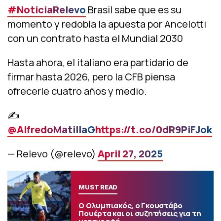
#NoticiaRelevo
Brasil sabe que es su
momento y redobla la apuesta por Ancelotti
con un contrato hasta el Mundial 2030
Hasta ahora, el italiano era partidario de
firmar hasta 2026, pero la CFB piensa
ofrecerle cuatro años y medio.
✍
@AlfredoMatillaG
https://t.co/0dR9PiFJok
— Relevo (@relevo)
April 27, 2025
MUST READ
Ο Ολυμπιακός, ο Γκουστάβο
Πουέρτα και οι συζητήσεις για τη