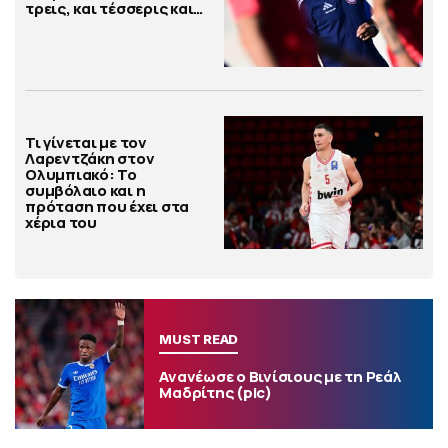
τρεις, και τέσσερις και…
Τι γίνεται με τον
Λαρεντζάκη στον
Ολυμπιακό: Το
συμβόλαιο και η
πρόταση που έχει στα
χέρια του
MUST READ
Ανανέωσε ο Βινίσιους με τη Ρεάλ
Μαδρίτης (pic)