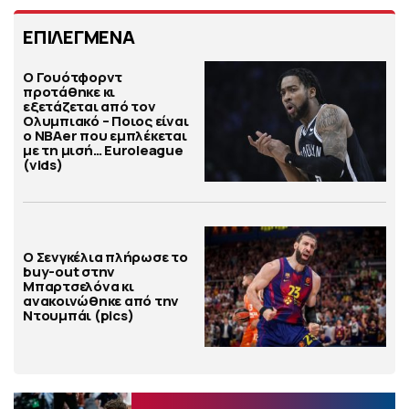
ΕΠΙΛΕΓΜΕΝΑ
Ο Γουότφορντ
προτάθηκε κι
εξετάζεται από τον
Ολυμπιακό – Ποιος είναι
ο ΝΒΑer που εμπλέκεται
με τη μισή… Euroleague
(vids)
Ο Σενγκέλια πλήρωσε το
buy-out στην
Μπαρτσελόνα κι
ανακοινώθηκε από την
Ντουμπάι (pics)