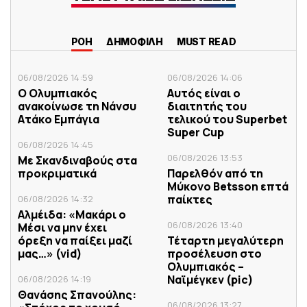
ΡΟΗ
ΔΗΜΟΦΙΛΗ
MUST READ
06/08/2026 14:59
06/08/2026 14:06
Ο Ολυμπιακός
Αυτός είναι ο
ανακοίνωσε τη Νάνσυ
διαιτητής του
Ατάκο Εμπάγια
τελικού του Superbet
Super Cup
06/08/2026 14:45
06/08/2026 13:53
Με Σκανδιναβούς στα
προκριματικά
Παρελθόν από τη
Μύκονο Betsson επτά
παίκτες
06/08/2026 14:32
Αλμέιδα: «Μακάρι ο
06/08/2026 13:40
Μέσι να μην έχει
όρεξη να παίξει μαζί
Τέταρτη μεγαλύτερη
μας…» (vid)
προσέλευση στο
Ολυμπιακός –
Ναϊμέγκεν (pic)
06/08/2026 14:19
Θανάσης Σπανούλης:
06/08/2026 13:27