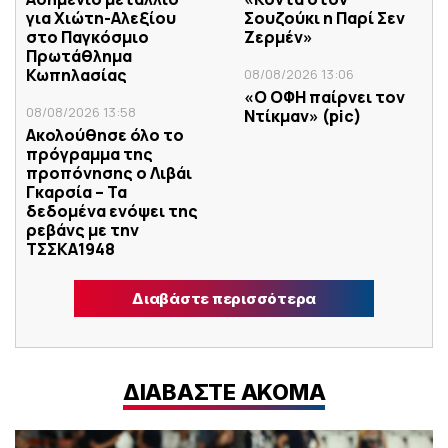
για Χιώτη-Αλεξίου
Σουζούκι η Παρί Σεν
στο Παγκόσμιο
Ζερμέν»
Πρωτάθλημα
Κωπηλασίας
08/08/2026 13:06
«Ο ΟΦΗ παίρνει τον
08/08/2026 13:58
Ντίκμαν» (pic)
Ακολούθησε όλο το
πρόγραμμα της
προπόνησης ο Λιβάι
Γκαρσία – Τα
δεδομένα ενόψει της
ρεβάνς με την
ΤΣΣΚΑ1948
Διαβάστε περισσότερα
ΔΙΑΒΑΣΤΕ ΑΚΟΜΑ