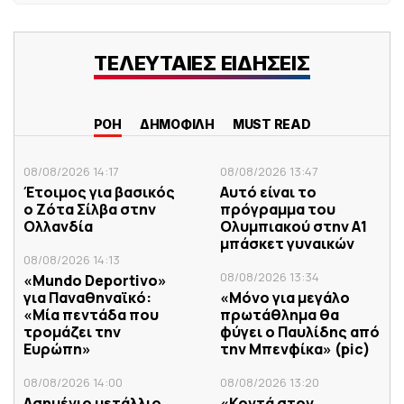
ΤΕΛΕΥΤΑΙΕΣ ΕΙΔΗΣΕΙΣ
ΡΟΗ
ΔΗΜΟΦΙΛΗ
MUST READ
08/08/2026 14:17
08/08/2026 13:47
Έτοιμος για βασικός
Αυτό είναι το
ο Ζότα Σίλβα στην
πρόγραμμα του
Ολλανδία
Ολυμπιακού στην Α1
μπάσκετ γυναικών
08/08/2026 14:13
08/08/2026 13:34
«Mundo Deportivo»
για Παναθηναϊκό:
«Μόνο για μεγάλο
«Μία πεντάδα που
πρωτάθλημα θα
τρομάζει την
φύγει ο Παυλίδης από
Ευρώπη»
την Μπενφίκα» (pic)
08/08/2026 14:00
08/08/2026 13:20
Ασημένιο μετάλλιο
«Κοντά στον