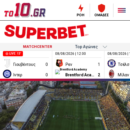
ΡΟΗ
ΟΜΑΔΕΣ
MATCHCENTER
08/08/2026 | 12:00
08/08/2026 | 
LIVE: 13'
Γιουβέντους
0
Ρεν
1
Τσέλσ
Ιντερ
0
Brentford Academy
2
Μίλαν